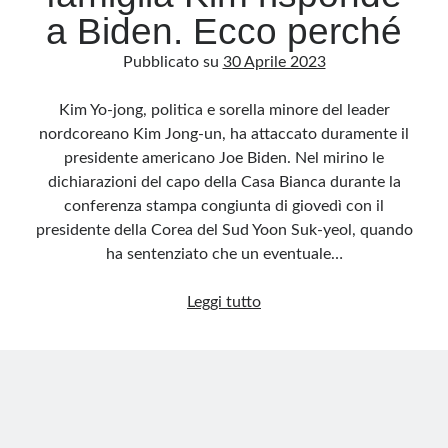
a Biden. Ecco perché
Pubblicato su
30 Aprile 2023
Kim Yo-jong, politica e sorella minore del leader
nordcoreano Kim Jong-un, ha attaccato duramente il
presidente americano Joe Biden. Nel mirino le
dichiarazioni del capo della Casa Bianca durante la
conferenza stampa congiunta di giovedì con il
presidente della Corea del Sud Yoon Suk-yeol, quando
ha sentenziato che un eventuale…
Un
Leggi tutto
rimbambito:
dalla
Corea
del
Nord
la