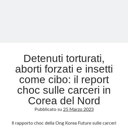
famiglia
Kim
risponde
a
Biden.
Ecco
perché
Detenuti torturati,
aborti forzati e insetti
come cibo: il report
choc sulle carceri in
Corea del Nord
Pubblicato su
25 Marzo 2023
Il rapporto choc della Ong Korea Future sulle carceri