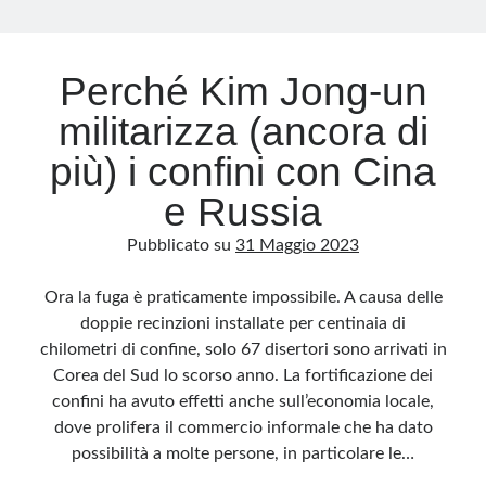
Archivio
Perché Kim Jong-un
Archivi
militarizza (ancora di
più) i confini con Cina
Categorie
e Russia
Categorie
Pubblicato su
31 Maggio 2023
Ora la fuga è praticamente impossibile. A causa delle
Questo blog non rappresenta una testata giornalistica, in quanto viene aggiornato
doppie recinzioni installate per centinaia di
senza alcuna periodicità. Non può pertanto considerarsi un prodotto editoriale ai
sensi della legge n· 62 del 7.03.2001. L’autore non è responsabile di quanto
chilometri di confine, solo 67 disertori sono arrivati ​​in
pubblicato dai lettori nei commenti ai vari post. Saranno comunque cancellati quelli
ritenuti offensivi o lesivi dell’immagine o dell’onorabilità di terzi, di genere spam,
Corea del Sud lo scorso anno. La fortificazione dei
razzisti o che contengano dati personali non conformi al rispetto delle norme sulla
privacy. Alcune immagini inserite in questo blog sono tratte da Internet e, pertanto,
confini ha avuto effetti anche sull’economia locale,
considerate di pubblico dominio. Qualora la loro pubblicazione violasse eventuali
diritti d’autore, vi invito a comunicarlo via e-mail a info[at]dinovalle.it e saranno
dove prolifera il commercio informale che ha dato
immediatamente rimosse. L’autore del blog non è responsabile dei siti collegati
possibilità a molte persone, in particolare le…
tramite link né del loro contenuto, che può essere soggetto a variazioni nel tempo.