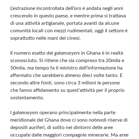
L’estrazione incontrollata dell’oro è andata negli anni
crescendo in questo paese, e mentre prima si trattava
Meta
di una attività artigianale, portata avanti da alcune
Accedi
comunità locali con mezzi rudimentali, oggi il settore è
Feed dei contenuti
soprattutto nelle mani dei cinesi.
Feed dei commenti
WordPress.org
Il numero esatto dei
galamseyers
in Ghana è in realtà
sconosciuto. Si ritiene che sia compreso tra 20mila e
50mila, ma tempo fa il ministro dell’informazione ha
affermato che sarebbero almeno dieci volte tanto. E
secondo altre fonti, sono circa 3 milioni le persone
che fanno affidamento su quest’attività per il proprio
sostentamento.
I
galamseyers
operano principalmente nella parte
meridionale del Ghana dove ci sono notevoli riserve di
depositi auriferi, di solito nei dintorni delle aree
occupate dalle maggiori compagnie minerarie. Ma aree