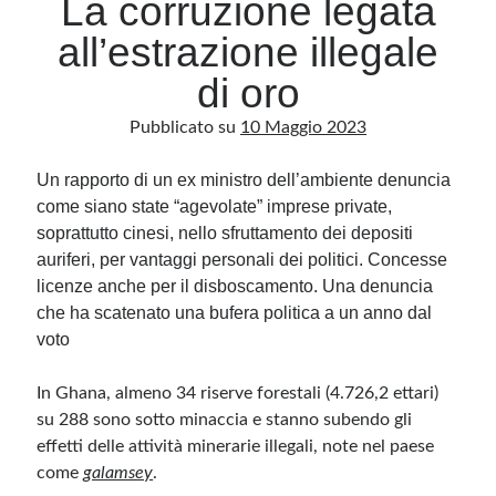
La corruzione legata
all’estrazione illegale
Archivio
di oro
Archivi
Pubblicato su
10 Maggio 2023
Un rapporto di un ex ministro dell’ambiente denuncia
Categorie
come siano state “agevolate” imprese private,
Categorie
soprattutto cinesi, nello sfruttamento dei depositi
auriferi, per vantaggi personali dei politici. Concesse
licenze anche per il disboscamento. Una denuncia
che ha scatenato una bufera politica a un anno dal
Questo blog non rappresenta una testata giornalistica, in quanto viene aggiornato
senza alcuna periodicità. Non può pertanto considerarsi un prodotto editoriale ai
voto
sensi della legge n· 62 del 7.03.2001. L’autore non è responsabile di quanto
pubblicato dai lettori nei commenti ai vari post. Saranno comunque cancellati quelli
ritenuti offensivi o lesivi dell’immagine o dell’onorabilità di terzi, di genere spam,
In Ghana, almeno 34 riserve forestali (4.726,2 ettari)
razzisti o che contengano dati personali non conformi al rispetto delle norme sulla
privacy. Alcune immagini inserite in questo blog sono tratte da Internet e, pertanto,
su 288 sono sotto minaccia e stanno subendo gli
considerate di pubblico dominio. Qualora la loro pubblicazione violasse eventuali
diritti d’autore, vi invito a comunicarlo via e-mail a info[at]dinovalle.it e saranno
effetti delle attività minerarie illegali, note nel paese
immediatamente rimosse. L’autore del blog non è responsabile dei siti collegati
tramite link né del loro contenuto, che può essere soggetto a variazioni nel tempo.
come
galamsey
.