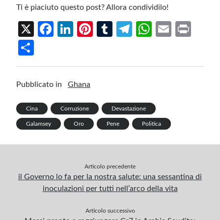
Ti è piaciuto questo post? Allora condividilo!
X
Fa
Li
Pi
T
Te
W
E
Pr
ce
n
nt
u
le
h
m
in
S
b
ke
er
m
gr
at
ail
t
h
o
dI
es
bl
a
s
ar
Pubblicato in
Ghana
o
n
t
r
m
A
e
k
p
Cina
Corruzione
Devastazione
p
Galamsey
Oro
Pene
Politica
Articolo precedente
il Governo lo fa per la nostra salute: una sessantina di
inoculazioni per tutti nell’arco della vita
Articolo successivo