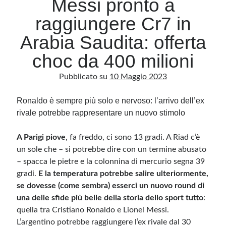
Messi pronto a
raggiungere Cr7 in
Archivio
Arabia Saudita: offerta
Archivi
choc da 400 milioni
Pubblicato su
10 Maggio 2023
Categorie
Categorie
Ronaldo è sempre più solo e nervoso: l’arrivo dell’ex
rivale potrebbe rappresentare un nuovo stimolo
A Parigi piove
, fa freddo, ci sono 13 gradi. A Riad c’è
Questo blog non rappresenta una testata giornalistica, in quanto viene aggiornato
un sole che – si potrebbe dire con un termine abusato
senza alcuna periodicità. Non può pertanto considerarsi un prodotto editoriale ai
sensi della legge n· 62 del 7.03.2001. L’autore non è responsabile di quanto
– spacca le pietre e la colonnina di mercurio segna 39
pubblicato dai lettori nei commenti ai vari post. Saranno comunque cancellati quelli
ritenuti offensivi o lesivi dell’immagine o dell’onorabilità di terzi, di genere spam,
gradi.
E la temperatura potrebbe salire ulteriormente,
razzisti o che contengano dati personali non conformi al rispetto delle norme sulla
se dovesse (come sembra) esserci un nuovo round di
privacy. Alcune immagini inserite in questo blog sono tratte da Internet e, pertanto,
considerate di pubblico dominio. Qualora la loro pubblicazione violasse eventuali
una delle sfide più belle della storia dello sport tutto
:
diritti d’autore, vi invito a comunicarlo via e-mail a info[at]dinovalle.it e saranno
immediatamente rimosse. L’autore del blog non è responsabile dei siti collegati
quella tra Cristiano Ronaldo e Lionel Messi.
tramite link né del loro contenuto, che può essere soggetto a variazioni nel tempo.
L’argentino potrebbe raggiungere l’ex rivale dal 30