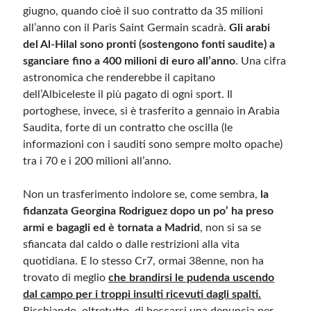
giugno, quando cioè il suo contratto da 35 milioni
all’anno con il Paris Saint Germain scadrà.
Gli arabi
Meta
del Al-Hilal sono pronti (sostengono fonti saudite) a
Accedi
sganciare fino a 400 milioni di euro all’anno
. Una cifra
Feed dei contenuti
astronomica che renderebbe il capitano
Feed dei commenti
dell’Albiceleste il più pagato di ogni sport. Il
WordPress.org
portoghese, invece, si è trasferito a gennaio in Arabia
Saudita, forte di un contratto che oscilla (le
informazioni con i sauditi sono sempre molto opache)
tra i 70 e i 200 milioni all’anno.
Non un trasferimento indolore se, come sembra,
la
fidanzata Georgina Rodriguez dopo un po’ ha preso
armi e bagagli ed è tornata a Madrid
, non si sa se
sfiancata dal caldo o dalle restrizioni alla vita
quotidiana. E lo stesso Cr7, ormai 38enne, non ha
trovato di meglio
che brandirsi le pudenda uscendo
dal campo per i troppi insulti ricevuti dagli spalti.