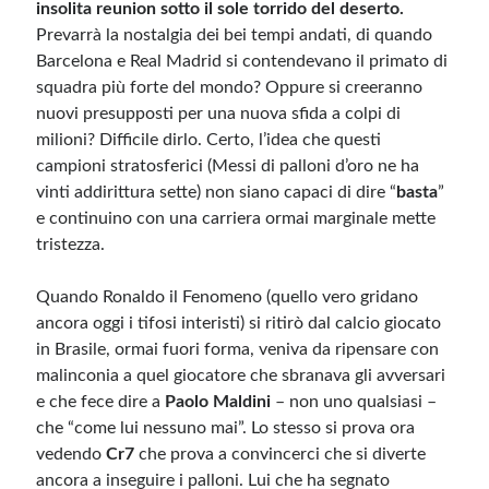
insolita reunion sotto il sole torrido del deserto.
Prevarrà la nostalgia dei bei tempi andati, di quando
Barcelona e Real Madrid si contendevano il primato di
squadra più forte del mondo? Oppure si creeranno
nuovi presupposti per una nuova sfida a colpi di
milioni? Difficile dirlo. Certo, l’idea che questi
campioni stratosferici (Messi di palloni d’oro ne ha
vinti addirittura sette) non siano capaci di dire “
basta
”
e continuino con una carriera ormai marginale mette
tristezza.
Quando Ronaldo il Fenomeno (quello vero gridano
ancora oggi i tifosi interisti) si ritirò dal calcio giocato
in Brasile, ormai fuori forma, veniva da ripensare con
malinconia a quel giocatore che sbranava gli avversari
e che fece dire a
Paolo Maldini
– non uno qualsiasi –
che “come lui nessuno mai”. Lo stesso si prova ora
vedendo
Cr7
che prova a convincerci che si diverte
ancora a inseguire i palloni. Lui che ha segnato