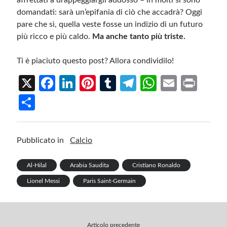
affrettati a drappeggiargli addosso – in molti si sono
domandati: sarà un’epifania di ciò che accadrà? Oggi
pare che sì, quella veste fosse un indizio di un futuro
più ricco e più caldo.
Ma anche tanto più triste.
Ti è piaciuto questo post? Allora condividilo!
X
Fa
Li
Pi
T
Te
W
E
Pr
ce
n
nt
u
le
h
m
in
S
b
ke
er
m
gr
at
ail
t
h
o
dI
es
bl
a
s
ar
Pubblicato in
Calcio
o
n
t
r
m
A
e
k
p
Al-Hilal
Arabia Saudita
Cristiano Ronaldo
p
Lionel Messi
Paris Saint-Germain
Articolo precedente