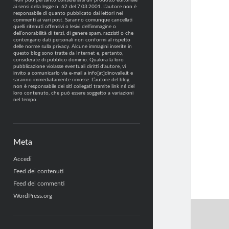
Non può pertanto considerarsi un prodotto editoriale
ai sensi della legge n· 62 del 7.03.2001. L’autore non è
responsabile di quanto pubblicato dai lettori nei
commenti ai vari post. Saranno comunque cancellati
quelli ritenuti offensivi o lesivi dell’immagine o
dell’onorabilità di terzi, di genere spam, razzisti o che
contengano dati personali non conformi al rispetto
delle norme sulla privacy. Alcune immagini inserite in
questo blog sono tratte da Internet e, pertanto,
considerate di pubblico dominio. Qualora la loro
pubblicazione violasse eventuali diritti d’autore, vi
invito a comunicarlo via e-mail a info[at]dinovalle.it e
saranno immediatamente rimosse. L’autore del blog
non è responsabile dei siti collegati tramite link né del
loro contenuto, che può essere soggetto a variazioni
nel tempo.
Meta
Accedi
Feed dei contenuti
Feed dei commenti
WordPress.org