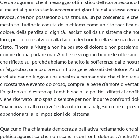
C’è da augurarsi che il messaggio ottimistico dell’icona secondo
ai malati al quarto stadio accomunati giorni fa dalla stessa con
revoca, che non possiedono una tribuna, un palcoscenico, e che
mesta solitudine la caduta della chioma come un rito sacrificale o
dolore, della perdita di dignità, lasciati soli da un sistema che 
loro, per la loro salvezza alla faccia dei trionfi della scienza dive
Stato. Finora la Murgia non ha parlato di dolore e non possiamo
non ne debba parlare mai. Anche se vengono buone le riflession
che riflette sul perché abbiamo bandito la sofferenza dalle nostr
un’algofobia, una paura e un rifiuto generalizzati del dolore. Anc
crollata dando luogo a una anestesia permanente che ci induce a
circostanza e evento doloroso, compre le pene d’amore diventat
L’algofobia si è estesa agli ambiti sociali e politici: difatti ai confl
viene riservato uno spazio sempre per non indurre confronti dol
“mancanza di alternative” è diventato un analgesico che ci persu
abbandonarsi alle imposizioni del sistema.
Qualcuno l’ha chiamata democrazia palliativa reclamando che si 
politica agonistica che non scansi i confronti dolorosi. Anche M