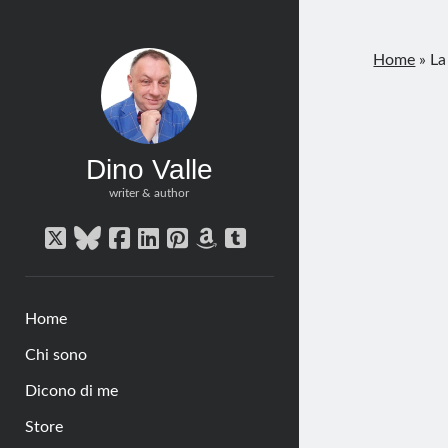
Home
»
La
Dino Valle
writer & author
twitter
bluesky
facebook
linkedin
pinterest
amazon
tumblr
Home
Chi sono
Dicono di me
Store