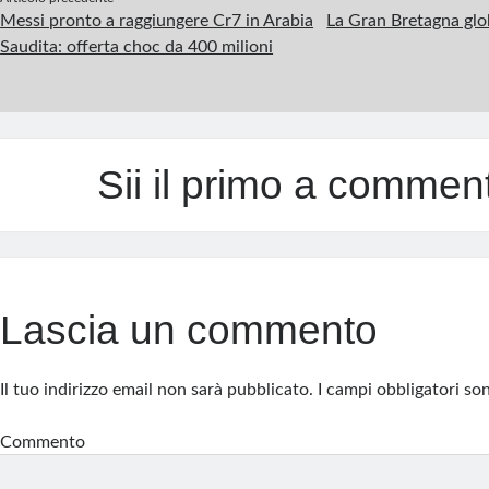
o
I
e
a
p
Messi pronto a raggiungere Cr7 in Arabia
La Gran Bretagna glo
k
n
s
m
p
Saudita: offerta choc da 400 milioni
t
Sii il primo a commen
Lascia un commento
Il tuo indirizzo email non sarà pubblicato.
I campi obbligatori s
Commento