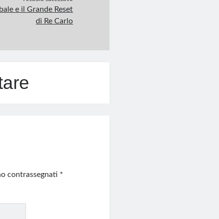
bale e il Grande Reset
di Re Carlo
tare
ono contrassegnati
*