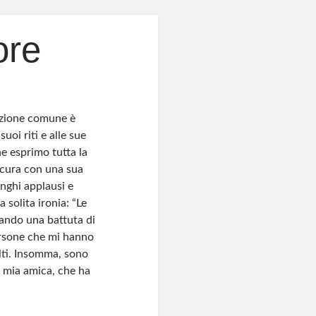
ore
azione comune è
uoi riti e alle sue
e esprimo tutta la
sicura con una sua
nghi applausi e
solita ironia: “Le
iando una battuta di
persone che mi hanno
lti. Insomma, sono
la mia amica, che ha