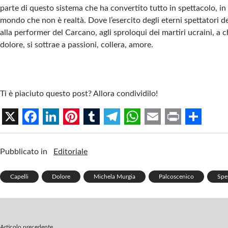
parte di questo sistema che ha convertito tutto in spettacolo, i
mondo che non è realtà. Dove l’esercito degli eterni spettatori d
alla performer del Carcano, agli sproloqui dei martiri ucraini, a ch
dolore, si sottrae a passioni, collera, amore.
Ti è piaciuto questo post? Allora condividilo!
X
F
L
P
T
T
W
E
P
S
a
i
i
u
e
h
m
r
h
Pubblicato in
Editoriale
c
n
n
m
l
a
a
i
a
Capelli
e
k
Dolore
t
b
Michela Murgia
e
t
i
Palcoscenico
n
r
Spe
b
e
e
l
g
s
l
t
e
o
d
r
r
r
A
Articolo precedente