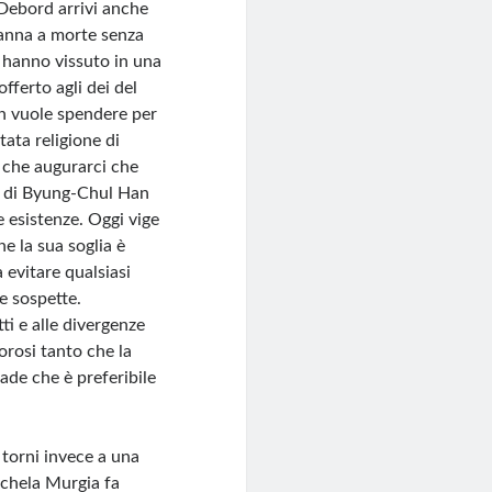
 Debord arrivi anche
danna a morte senza
 hanno vissuto in una
fferto agli dei del
non vuole spendere per
ntata religione di
 che augurarci che
i di Byung-Chul Han
e esistenze. Oggi vige
he la sua soglia è
 evitare qualsiasi
e sospette.
itti e alle divergenze
orosi tanto che la
ade che è preferibile
torni invece a una
ichela Murgia fa