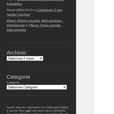
Repubblica
Mauro SPALLUCCI
su
L’astensione: il vero
“partito” vincitore
Elkann: #Torino svuotata, Italia svenduta –
InfoPiemonte
su
Elkann: Torino svuotata,
Italia svenduta
Archivio
Archivi
Categorie
Categorie
Questo blog non rappresenta una testata giornalistica,
in quanto viene aggiornato senza alcuna periodicità.