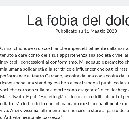
La fobia del dol
Pubblicato su
11 Maggio 2023
Ormai chiunque si discosti anche impercettibilmente dalla narr
tenuto a dare conto della sua appartenenza alla società civile, ai s
inevitabili concessioni al conformismo. Mi adeguo e premetto ch
mia umana solidarietà alla scrittrice e influencer che oggi ci ras
performance al teatro Carcano, accolta da una ola: accolta da lu
riceve anche una standing ovation e mostrando al pubblico la sua 
voci che corrono sulla mia morte sono esagerate”, dice riechegg
Mark Twain. E poi: “Ho letto già diciotto coccodrilli, alcuni di 
odiato. Ma io ho detto che mi mancano mesi, probabilmente mo
viva. Anzi vivissima, altrimenti non riuscirei a stare al passo del
un’attività neuronale pazzesca”.