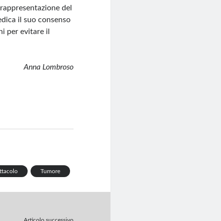
n rappresentazione del
edica il suo consenso
i per evitare il
Anna Lombroso
ttacolo
Tumore
Articolo successivo