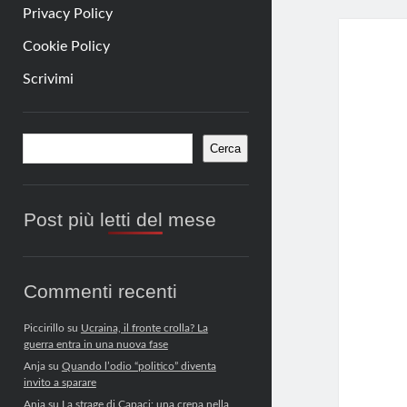
Privacy Policy
Cookie Policy
Scrivimi
Barra
Cerca
Cerca
laterale
Post più letti del mese
Commenti recenti
Piccirillo
su
Ucraina, il fronte crolla? La
guerra entra in una nuova fase
Anja
su
Quando l’odio “politico” diventa
invito a sparare
Anja
su
La strage di Capaci: una crepa nella