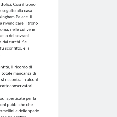
tolici. Così il trono
 seguito alla casa
kingham Palace. Il
a rivendicare il trono
Roma, nelle cui vene
uello dei sovrani
a dai turchi. Se
fu sconfitto, e la
.
tità, il ricordo di
la totale mancanza di
si riscontra in alcuni
 cattoconservatori.
odi sperticate per la
ioni pubbliche che
rmellini e delle spade