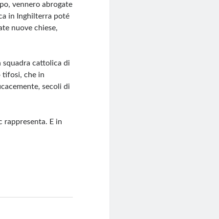
dopo, vennero abrogate
ca in Inghilterra poté
cate nuove chiese,
 squadra cattolica di
tifosi, che in
icacemente, secoli di
ic rappresenta. E in