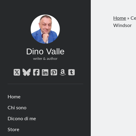
Home
»
Ce
Windsor
Dino Valle
writer & author
twitter
bluesky
facebook
linkedin
pinterest
amazon
tumblr
Home
Chi sono
Dicono di me
Store