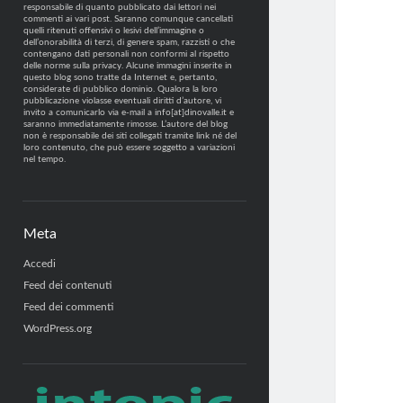
responsabile di quanto pubblicato dai lettori nei
commenti ai vari post. Saranno comunque cancellati
quelli ritenuti offensivi o lesivi dell’immagine o
dell’onorabilità di terzi, di genere spam, razzisti o che
contengano dati personali non conformi al rispetto
delle norme sulla privacy. Alcune immagini inserite in
questo blog sono tratte da Internet e, pertanto,
considerate di pubblico dominio. Qualora la loro
pubblicazione violasse eventuali diritti d’autore, vi
invito a comunicarlo via e-mail a info[at]dinovalle.it e
saranno immediatamente rimosse. L’autore del blog
non è responsabile dei siti collegati tramite link né del
loro contenuto, che può essere soggetto a variazioni
nel tempo.
Meta
Accedi
Feed dei contenuti
Feed dei commenti
WordPress.org