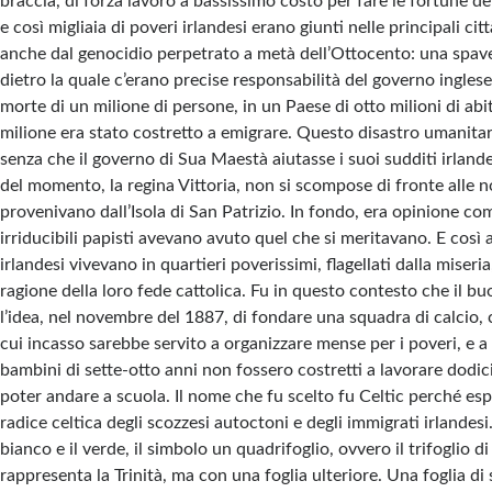
braccia, di forza lavoro a bassissimo costo per fare le fortune de
e così migliaia di poveri irlandesi erano giunti nelle principali cit
anche dal genocidio perpetrato a metà dell’Ottocento: una spave
dietro la quale c’erano precise responsabilità del governo ingles
morte di un milione di persone, in un Paese di otto milioni di abit
milione era stato costretto a emigrare. Questo disastro umanita
senza che il governo di Sua Maestà aiutasse i suoi sudditi irlande
del momento, la regina Vittoria, non si scompose di fronte alle n
provenivano dall’Isola di San Patrizio. In fondo, era opinione c
irriducibili papisti avevano avuto quel che si meritavano. E così 
irlandesi vivevano in quartieri poverissimi, flagellati dalla miseria
ragione della loro fede cattolica. Fu in questo contesto che il b
l’idea, nel novembre del 1887, di fondare una squadra di calcio, c
cui incasso sarebbe servito a organizzare mense per i poveri, e 
bambini di sette-otto anni non fossero costretti a lavorare dodic
poter andare a scuola. Il nome che fu scelto fu Celtic perché e
radice celtica degli scozzesi autoctoni e degli immigrati irlandesi. 
bianco e il verde, il simbolo un quadrifoglio, ovvero il trifoglio d
rappresenta la Trinità, ma con una foglia ulteriore. Una foglia di