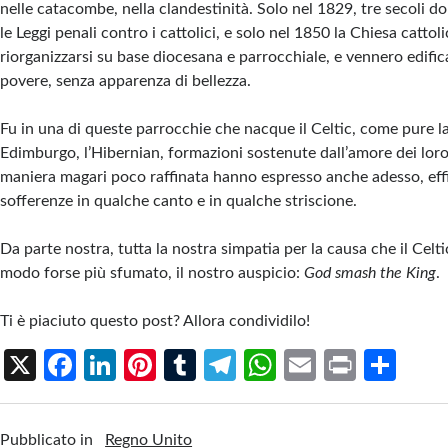
nelle catacombe, nella clandestinità. Solo nel 1829, tre secoli 
le Leggi penali contro i cattolici, e solo nel 1850 la Chiesa cattoli
riorganizzarsi su base diocesana e parrocchiale, e vennero edifi
povere, senza apparenza di bellezza.
Fu in una di queste parrocchie che nacque il Celtic, come pure la
Edimburgo, l’Hibernian, formazioni sostenute dall’amore dei loro 
maniera magari poco raffinata hanno espresso anche adesso, eff
sofferenze in qualche canto e in qualche striscione.
Da parte nostra, tutta la nostra simpatia per la causa che il Celt
modo forse più sfumato, il nostro auspicio:
God smash the King
.
Ti è piaciuto questo post? Allora condividilo!
X
Fa
Li
Pi
T
Te
W
E
Pr
S
ce
n
nt
u
le
h
m
in
h
b
ke
er
m
gr
at
ail
t
ar
Pubblicato in
Regno Unito