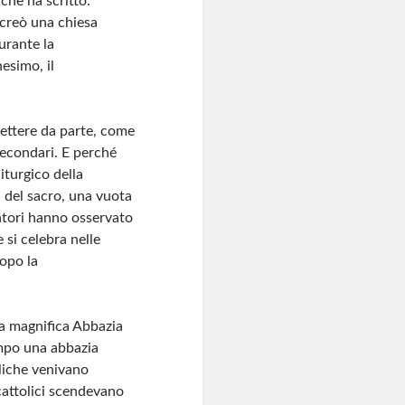
che ha scritto:
 creò una chiesa
urante la
esimo, il
mettere da parte, come
 secondari. E perché
iturgico della
 del sacro, una vuota
tatori hanno osservato
 si celebra nelle
dopo la
la magnifica Abbazia
mpo una abbazia
oliche venivano
 cattolici scendevano