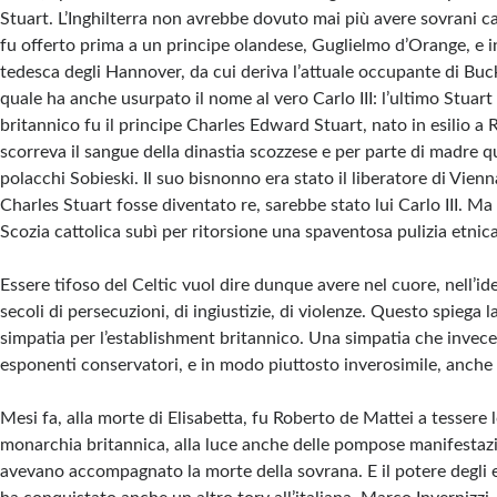
Stuart. L’Inghilterra non avrebbe dovuto mai più avere sovrani cat
fu offerto prima a un principe olandese, Guglielmo d’Orange, e in
tedesca degli Hannover, da cui deriva l’attuale occupante di Buc
quale ha anche usurpato il nome al vero Carlo III: l’ultimo Stuart 
britannico fu il principe Charles Edward Stuart, nato in esilio a 
scorreva il sangue della dinastia scozzese e per parte di madre q
polacchi Sobieski. Il suo bisnonno era stato il liberatore di Vienn
Charles Stuart fosse diventato re, sarebbe stato lui Carlo III. Ma 
Scozia cattolica subì per ritorsione una spaventosa pulizia etnica
Essere tifoso del Celtic vuol dire dunque avere nel cuore, nell’iden
secoli di persecuzioni, di ingiustizie, di violenze. Questo spiega 
simpatia per l’establishment britannico. Una simpatia che invece 
esponenti conservatori, e in modo piuttosto inverosimile, anche
Mesi fa, alla morte di Elisabetta, fu Roberto de Mattei a tessere l
monarchia britannica, alla luce anche delle pompose manifestaz
avevano accompagnato la morte della sovrana. E il potere degli e