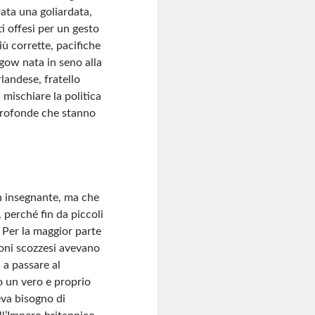
rata una goliardata,
ti offesi per un gesto
iù corrette, pacifiche
gow nata in seno alla
rlandese, fratello
mischiare la politica
i profonde che stanno
un insegnante, ma che
 perché fin da piccoli
. Per la maggior parte
ctoni scozzesi avevano
 a passare al
o un vero e proprio
eva bisogno di