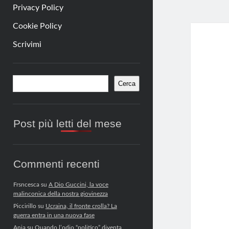
Privacy Policy
Cookie Policy
Scrivimi
Barra
Cerca
Cerca
laterale
Post più letti del mese
Commenti recenti
Frsncesca
su
A Dio Guccini, la voce
malinconica della nostra giovinezza
Piccirillo
su
Ucraina, il fronte crolla? La
guerra entra in una nuova fase
Anja
su
Quando l’odio “politico” diventa