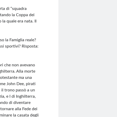
rta di “squadra
istando la Coppa dei
la quale era nata. Il
o la Famiglia reale?
ssi sportivi? Risposta:
tori che non avevano
ghilterra. Alla morte
protestante ma una
ome John Dee, pirati
il trono passò a un
, e I di Inghilterra,
tando di diventare
tornare alla Fede dei
iminare la casata degli