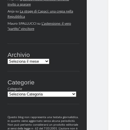
invito a sparare
Anja
su
La strage di Capaci: una crepa nella
Repubblica
Mauro SPALLUCCI
su
L’astensione: il vero
“partito” vincitore
Archivio
Archivi
Categorie
Categorie
Questo blog non rappresenta una testata giornalistica,
in quanto viene aggiornato senza alcuna periodicità.
Non può pertanto considerarsi un prodotto editoriale
ai sensi della legge n· 62 del 7.03.2001. L’autore non è