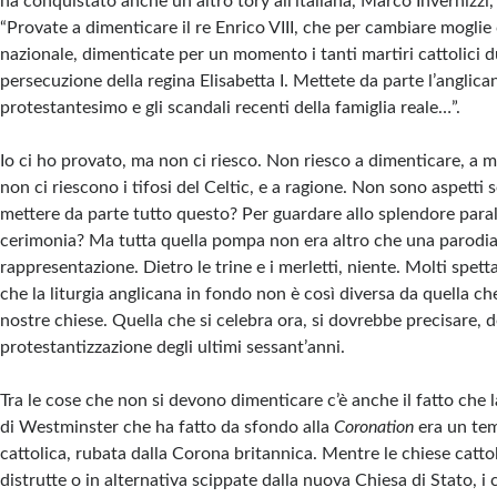
ha conquistato anche un altro tory all’italiana, Marco Invernizzi, 
“Provate a dimenticare il re Enrico VIII, che per cambiare moglie
nazionale, dimenticate per un momento i tanti martiri cattolici d
persecuzione della regina Elisabetta I. Mettete da parte l’anglican
protestantesimo e gli scandali recenti della famiglia reale…”.
Io ci ho provato, ma non ci riesco. Non riesco a dimenticare, a 
non ci riescono i tifosi del Celtic, e a ragione. Non sono aspetti
mettere da parte tutto questo? Per guardare allo splendore paral
cerimonia? Ma tutta quella pompa non era altro che una parodia
rappresentazione. Dietro le trine e i merletti, niente. Molti spet
che la liturgia anglicana in fondo non è così diversa da quella che
nostre chiese. Quella che si celebra ora, si dovrebbe precisare, 
protestantizzazione degli ultimi sessant’anni.
Tra le cose che non si devono dimenticare c’è anche il fatto che 
di Westminster che ha fatto da sfondo alla
Coronation
era un te
cattolica, rubata dalla Corona britannica. Mentre le chiese catt
distrutte o in alternativa scippate dalla nuova Chiesa di Stato, i