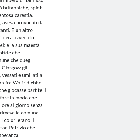
ll’Impero britannico,
tà britanniche, spinti
ntosa carestia,
e, aveva provocato la
anti. E un altro
rio era avvenuto
si; e la sua maestà
otizie che
omune che quegli
a Glasgow gli
, vessati e umiliati a
uon fra Walfrid ebbe
he giocasse partite il
a fare in modo che
i ore al giorno senza
sprimeva la comune
I colori erano il
i san Patrizio che
 speranza.