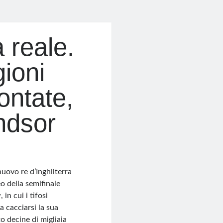
 reale.
ioni
ontate,
ndsor
nuovo re d’Inghilterra
o della semifinale
in cui i tifosi
a cacciarsi la sua
o decine di migliaia