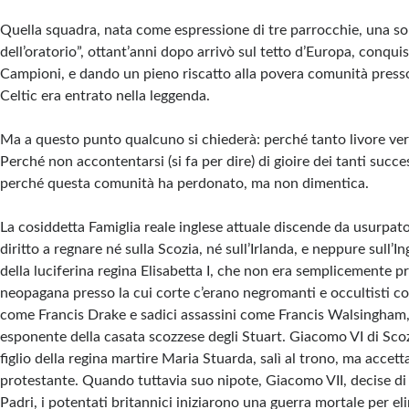
Quella squadra, nata come espressione di tre parrocchie, una so
dell’oratorio”, ottant’anni dopo arrivò sul tetto d’Europa, conqu
Campioni, e dando un pieno riscatto alla povera comunità presso 
Celtic era entrato nella leggenda.
Ma a questo punto qualcuno si chiederà: perché tanto livore vers
Perché non accontentarsi (si fa per dire) di gioire dei tanti succe
perché questa comunità ha perdonato, ma non dimentica.
La cosiddetta Famiglia reale inglese attuale discende da usurpa
diritto a regnare né sulla Scozia, né sull’Irlanda, e neppure sull’In
della luciferina regina Elisabetta I, che non era semplicemente 
neopagana presso la cui corte c’erano negromanti e occultisti c
come Francis Drake e sadici assassini come Francis Walsingham, 
esponente della casata scozzese degli Stuart. Giacomo VI di Scozia
figlio della regina martire Maria Stuarda, salì al trono, ma accet
protestante. Quando tuttavia suo nipote, Giacomo VII, decise di 
Padri, i potentati britannici iniziarono una guerra mortale per el