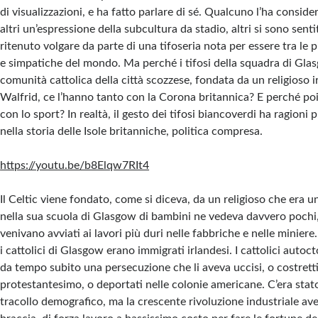
di visualizzazioni, e ha fatto parlare di sé. Qualcuno l’ha conside
altri un’espressione della subcultura da stadio, altri si sono senti
ritenuto volgare da parte di una tifoseria nota per essere tra le p
e simpatiche del mondo. Ma perché i tifosi della squadra di Glas
comunità cattolica della città scozzese, fondata da un religioso i
Walfrid, ce l’hanno tanto con la Corona britannica? E perché poi 
con lo sport? In realtà, il gesto dei tifosi biancoverdi ha ragion
nella storia delle Isole britanniche, politica compresa.
https://youtu.be/b8Elqw7RIt4
Il Celtic viene fondato, come si diceva, da un religioso che era 
nella sua scuola di Glasgow di bambini ne vedeva davvero pochi,
venivano avviati ai lavori più duri nelle fabbriche e nelle miniere
i cattolici di Glasgow erano immigrati irlandesi. I cattolici auto
da tempo subito una persecuzione che li aveva uccisi, o costretti
protestantesimo, o deportati nelle colonie americane. C’era stat
tracollo demografico, ma la crescente rivoluzione industriale av