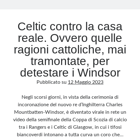
Archivio
Celtic contro la casa
Archivi
reale. Ovvero quelle
ragioni cattoliche, mai
Categorie
tramontate, per
Categorie
detestare i Windsor
Pubblicato su
12 Maggio 2023
Questo blog non rappresenta una testata giornalistica, in quanto viene aggiornato
senza alcuna periodicità. Non può pertanto considerarsi un prodotto editoriale ai
Negli scorsi giorni, in vista della cerimonia di
sensi della legge n· 62 del 7.03.2001. L’autore non è responsabile di quanto
pubblicato dai lettori nei commenti ai vari post. Saranno comunque cancellati quelli
incoronazione del nuovo re d’Inghilterra Charles
ritenuti offensivi o lesivi dell’immagine o dell’onorabilità di terzi, di genere spam,
razzisti o che contengano dati personali non conformi al rispetto delle norme sulla
Mountbatten-Windsor, è diventato virale in rete un
privacy. Alcune immagini inserite in questo blog sono tratte da Internet e, pertanto,
considerate di pubblico dominio. Qualora la loro pubblicazione violasse eventuali
video della semifinale della Coppa di Scozia di calcio
diritti d’autore, vi invito a comunicarlo via e-mail a info[at]dinovalle.it e saranno
immediatamente rimosse. L’autore del blog non è responsabile dei siti collegati
tra i Rangers e i Celtic di Glasgow, in cui i tifosi
tramite link né del loro contenuto, che può essere soggetto a variazioni nel tempo.
biancoverdi intonano a tutta curva un coro che…