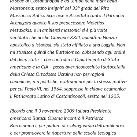
la sede di Costantinopoli è da tempo nelle mani della
Massoneria: erano insigniti del 33° grado del Rito
Massonico Antico Scozzese e Accettato tanto il Patriarca
Atenagora quanto il suo predecessore Meletios
Metaxakis, e in ambienti massonici si è più volte
ventilato che anche Giovanni XXIII, quand’era Nunzio
apostolico a Istanbul, sia stato affiliato a una Loggia. Non
mi stupisce quindi che Bartolomeo, obbedendo agli ordini
del deep state – che controlla il Dipartimento di Stato
americano e la CIA – possa aver riconosciuto l’autocefalia
della Chiesa Ortodossa Ucraina non per ragioni
canoniche, ma politiche; esattamente per lo stesso motivo
per cui Paolo VI, nel 1964, soppresse in chiave ecumenica
il Patriarcato Latino di Costantinopoli, eretto nel 1205.
Ricordo che il 3 novembre 2009 l’allora Presidente
americano Barack Obama incontrò il Patriarca
Bartolomeo I, per parlare di «salvaguardia dell’ambiente»
e per promuovere la riapertura della scuola teologica