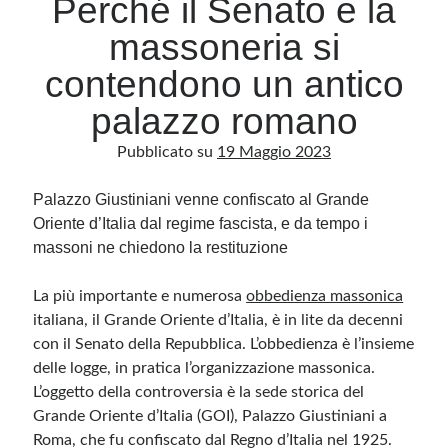
Perché il Senato e la
massoneria si
Archivio
contendono un antico
Archivi
palazzo romano
Pubblicato su
19 Maggio 2023
Categorie
Categorie
Palazzo Giustiniani venne confiscato al Grande
Oriente d’Italia dal regime fascista, e da tempo i
massoni ne chiedono la restituzione
Questo blog non rappresenta una testata giornalistica, in quanto viene aggiornato
La più importante e numerosa
obbedienza massonica
senza alcuna periodicità. Non può pertanto considerarsi un prodotto editoriale ai
sensi della legge n· 62 del 7.03.2001. L’autore non è responsabile di quanto
italiana, il Grande Oriente d’Italia, è in lite da decenni
pubblicato dai lettori nei commenti ai vari post. Saranno comunque cancellati quelli
ritenuti offensivi o lesivi dell’immagine o dell’onorabilità di terzi, di genere spam,
con il Senato della Repubblica. L’obbedienza è l’insieme
razzisti o che contengano dati personali non conformi al rispetto delle norme sulla
delle logge, in pratica l’organizzazione massonica.
privacy. Alcune immagini inserite in questo blog sono tratte da Internet e, pertanto,
considerate di pubblico dominio. Qualora la loro pubblicazione violasse eventuali
L’oggetto della controversia è la sede storica del
diritti d’autore, vi invito a comunicarlo via e-mail a info[at]dinovalle.it e saranno
immediatamente rimosse. L’autore del blog non è responsabile dei siti collegati
Grande Oriente d’Italia (GOI), Palazzo Giustiniani a
tramite link né del loro contenuto, che può essere soggetto a variazioni nel tempo.
Roma, che fu confiscato dal Regno d’Italia nel 1925.