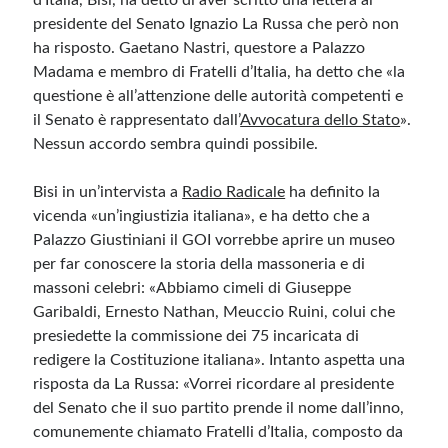
d’Italia, Bisi, ha detto di aver scritto una lettera al
presidente del Senato Ignazio La Russa che però non
ha risposto. Gaetano Nastri, questore a Palazzo
Madama e membro di Fratelli d’Italia, ha detto che «la
questione è all’attenzione delle autorità competenti e
il Senato è rappresentato dall’
Avvocatura dello Stato
».
Nessun accordo sembra quindi possibile.
Bisi in un’intervista a
Radio Radicale
ha definito la
vicenda «un’ingiustizia italiana», e ha detto che a
Palazzo Giustiniani il GOI vorrebbe aprire un museo
per far conoscere la storia della massoneria e di
massoni celebri: «Abbiamo cimeli di Giuseppe
Garibaldi, Ernesto Nathan, Meuccio Ruini, colui che
presiedette la commissione dei 75 incaricata di
redigere la Costituzione italiana». Intanto aspetta una
risposta da La Russa: «Vorrei ricordare al presidente
del Senato che il suo partito prende il nome dall’inno,
comunemente chiamato Fratelli d’Italia, composto da