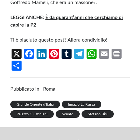
Goffredo Mameli, che era un massone».
LEGGI ANCHE:
È da quarant’anni che cerchiamo di
capire la P2
Ti è piaciuto questo post? Allora condividilo!
X
Fa
Li
Pi
T
Te
W
E
Pr
ce
n
nt
u
le
h
m
in
S
b
ke
er
m
gr
at
ail
t
h
o
dI
es
bl
a
s
ar
Pubblicato in
Roma
o
n
t
r
m
A
e
k
p
Grande Oriente d'Italia
Ignazio La Russa
p
Palazzo Giustiniani
Senato
Stefano Bisi