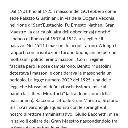
Dal 1901 fino al 1925 i massoni del GOI ebbero come
sede Palazzo Giustiniani, in via della Dogana Vecchia,
nel rione di Sant’Eustachio. Fu Ernesto Nathan, Gran
Maestro (la carica più alta dell’obbedienza) nonché
sindaco di Roma dal 1907 al 1913, a scegliere il
palazzo. Nel 1911 i massoni lo acquistarono. A lungo i
rapporti con le istituzioni furono buoni, anche perché
moltissimi politici erano massoni. Con il regime
fascista però le cose cambiarono, Benito Mussolini
detestava i massoni e considerava la massoneria un
pericolo. La
legge numero 2029 del 1925,
una delle
leggi che Mussolini definì «fascistissime», mise al
bando la “Libera Muratoria” (altra definizione della
massoneria). Racconta l’attuale Gran Maestro, Stefano
Bisi: «Arrivarono gli squadristi con le spranghe, il
nostro direttore amministrativo, Giulio Bacchetti, mise
in salvo il collare del Gran Maestro nascondendolo tra