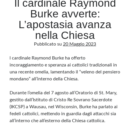
Il cardinale Raymond
Burke avverte:
Archivio
L’apostasia avanza
Archivi
nella Chiesa
Pubblicato su
20 Maggio 2023
Categorie
Categorie
l cardinale Raymond Burke ha offerto
incoraggiamento e speranza ai cattolici tradizionali in
una recente omelia, lamentando il “veleno del pensiero
mondano” all’interno della Chiesa.
Questo blog non rappresenta una testata giornalistica, in quanto viene aggiornato
senza alcuna periodicità. Non può pertanto considerarsi un prodotto editoriale ai
sensi della legge n· 62 del 7.03.2001. L’autore non è responsabile di quanto
Durante l’omelia del 7 agosto all’Oratorio di St. Mary,
pubblicato dai lettori nei commenti ai vari post. Saranno comunque cancellati quelli
ritenuti offensivi o lesivi dell’immagine o dell’onorabilità di terzi, di genere spam,
gestito dall’Istituto di Cristo Re Sovrano Sacerdote
razzisti o che contengano dati personali non conformi al rispetto delle norme sulla
(IKCSP) a Wausau, nel Wisconsin, Burke ha parlato ai
privacy. Alcune immagini inserite in questo blog sono tratte da Internet e, pertanto,
considerate di pubblico dominio. Qualora la loro pubblicazione violasse eventuali
fedeli cattolici, mettendo in guardia dagli attacchi sia
diritti d’autore, vi invito a comunicarlo via e-mail a info[at]dinovalle.it e saranno
immediatamente rimosse. L’autore del blog non è responsabile dei siti collegati
all’interno che all’esterno della Chiesa cattolica.
tramite link né del loro contenuto, che può essere soggetto a variazioni nel tempo.