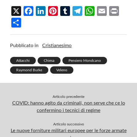
X
Fa
Li
Pi
T
Te
W
E
Pr
ce
n
nt
u
le
h
m
in
S
b
ke
er
m
gr
at
ail
t
h
o
dI
es
bl
a
s
ar
Pubblicato in
Cristianesimo
o
n
t
r
m
A
e
k
p
Attacchi
Chiesa
Pensiero Mondcano
p
Raymond Burke
Veleno
Articolo precedente
COVID: hanno agito da criminali, non serve che ce lo
confermino i tecnici di regime
Articolo successivo
Le nuove forniture militari europee per le forze armate