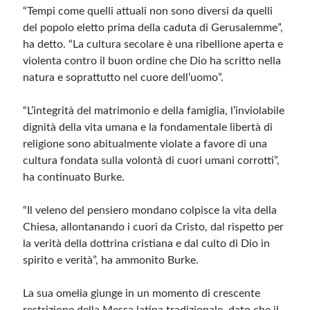
“Tempi come quelli attuali non sono diversi da quelli
del popolo eletto prima della caduta di Gerusalemme”,
Meta
ha detto. “La cultura secolare è una ribellione aperta e
Accedi
violenta contro il buon ordine che Dio ha scritto nella
Feed dei contenuti
natura e soprattutto nel cuore dell’uomo”.
Feed dei commenti
WordPress.org
“L’integrità del matrimonio e della famiglia, l’inviolabile
dignità della vita umana e la fondamentale libertà di
religione sono abitualmente violate a favore di una
cultura fondata sulla volontà di cuori umani corrotti”,
ha continuato Burke.
“Il veleno del pensiero mondano colpisce la vita della
Chiesa, allontanando i cuori da Cristo, dal rispetto per
la verità della dottrina cristiana e dal culto di Dio in
spirito e verità”, ha ammonito Burke.
La sua omelia giunge in un momento di crescente