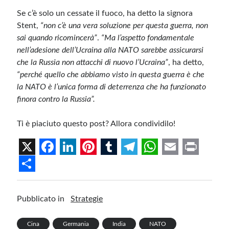
Se c’è solo un cessate il fuoco, ha detto la signora
Stent,
“non c’è una vera soluzione per questa guerra, non
sai quando ricomincerà”
.
“Ma l’aspetto fondamentale
nell’adesione dell’Ucraina alla NATO sarebbe assicurarsi
che la Russia non attacchi di nuovo l’Ucraina”
, ha detto,
“perché quello che abbiamo visto in questa guerra è che
la NATO è l’unica forma di deterrenza che ha funzionato
finora contro la Russia”.
Ti è piaciuto questo post? Allora condividilo!
X
F
L
P
T
T
W
E
P
a
i
i
u
e
h
m
r
S
c
n
n
m
l
a
a
i
h
Pubblicato in
Strategie
e
k
t
b
e
t
i
n
a
b
e
e
l
g
s
l
t
r
Cina
Germania
India
NATO