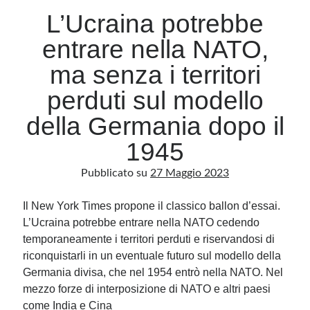
L’Ucraina potrebbe
entrare nella NATO,
Archivio
Archivi
ma senza i territori
perduti sul modello
Categorie
della Germania dopo il
Categorie
1945
Pubblicato su
27 Maggio 2023
Questo blog non rappresenta una testata giornalistica, in quanto viene aggiornato
Il New York Times propone il classico ballon d’essai.
senza alcuna periodicità. Non può pertanto considerarsi un prodotto editoriale ai
sensi della legge n· 62 del 7.03.2001. L’autore non è responsabile di quanto
L’Ucraina potrebbe entrare nella NATO cedendo
pubblicato dai lettori nei commenti ai vari post. Saranno comunque cancellati quelli
ritenuti offensivi o lesivi dell’immagine o dell’onorabilità di terzi, di genere spam,
temporaneamente i territori perduti e riservandosi di
razzisti o che contengano dati personali non conformi al rispetto delle norme sulla
privacy. Alcune immagini inserite in questo blog sono tratte da Internet e, pertanto,
riconquistarli in un eventuale futuro sul modello della
considerate di pubblico dominio. Qualora la loro pubblicazione violasse eventuali
Germania divisa, che nel 1954 entrò nella NATO. Nel
diritti d’autore, vi invito a comunicarlo via e-mail a info[at]dinovalle.it e saranno
immediatamente rimosse. L’autore del blog non è responsabile dei siti collegati
mezzo forze di interposizione di NATO e altri paesi
tramite link né del loro contenuto, che può essere soggetto a variazioni nel tempo.
come India e Cina