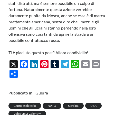
stati distrutti, ma è sempre possibile un colpo di
fortuna. Naturalmente questa azione verrebbe
duramente punita da Mosca, anche se essa è di marca
prettamente americana, senza dire che i mezzi e gli
uomini che gli ucraini stanno perdendo nella loro
offensiva sono così tanti da aprire la strada a un
possibile contrattacco russo.
Ti è piaciuto questo post? Allora condividilo!
X
Fa
Li
Pi
T
Te
W
E
Pr
ce
n
nt
u
le
h
m
in
S
b
ke
er
m
gr
at
ail
t
h
o
dI
es
bl
a
s
ar
Pubblicato in
Guerra
o
n
t
r
m
A
e
k
p
Capro espiatorio
NATO
Ucraina
USA
p
Volodymyr Zelensky