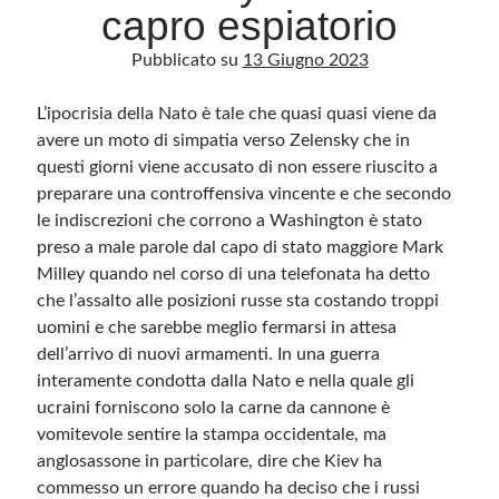
capro espiatorio
Pubblicato su
13 Giugno 2023
Archivio
Archivi
L’ipocrisia della Nato è tale che quasi quasi viene da
avere un moto di simpatia verso Zelensky che in
questi giorni viene accusato di non essere riuscito a
Categorie
preparare una controffensiva vincente e che secondo
Categorie
le indiscrezioni che corrono a Washington è stato
preso a male parole dal capo di stato maggiore Mark
Milley quando nel corso di una telefonata ha detto
che l’assalto alle posizioni russe sta costando troppi
Questo blog non rappresenta una testata giornalistica, in quanto viene aggiornato
uomini e che sarebbe meglio fermarsi in attesa
senza alcuna periodicità. Non può pertanto considerarsi un prodotto editoriale ai
sensi della legge n· 62 del 7.03.2001. L’autore non è responsabile di quanto
dell’arrivo di nuovi armamenti. In una guerra
pubblicato dai lettori nei commenti ai vari post. Saranno comunque cancellati quelli
interamente condotta dalla Nato e nella quale gli
ritenuti offensivi o lesivi dell’immagine o dell’onorabilità di terzi, di genere spam,
razzisti o che contengano dati personali non conformi al rispetto delle norme sulla
ucraini forniscono solo la carne da cannone è
privacy. Alcune immagini inserite in questo blog sono tratte da Internet e, pertanto,
considerate di pubblico dominio. Qualora la loro pubblicazione violasse eventuali
vomitevole sentire la stampa occidentale, ma
diritti d’autore, vi invito a comunicarlo via e-mail a info[at]dinovalle.it e saranno
immediatamente rimosse. L’autore del blog non è responsabile dei siti collegati
anglosassone in particolare, dire che Kiev ha
tramite link né del loro contenuto, che può essere soggetto a variazioni nel tempo.
commesso un errore quando ha deciso che i russi