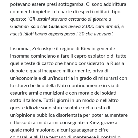
potevano essere presi sottogamba, Ci sono addirittura
commenti impietosi da parte di esperti militari, tipo
Meta
questo:
“
Gli ucraini stavano cercando di giocare a
Guderian, solo che Guderian aveva 3.000 carri armati, e
Accedi
questi idioti hanno appena perso i 30 che avevano”.
Feed dei contenuti
Feed dei commenti
Insomma, Zelensky e il regime di Kiev in generale
WordPress.org
insomma cominciano a fare il capro espiatorio di tutte
quelle teste di cazzo che hanno considerato la Russia
debole e quasi incapace militarmente, priva di
un’economia e di un’industria in grado di misurarsi con
lo sforzo bellico della Nato continuamente in via di
esaurire armi e munizioni e con morale dei soldati
sotto il tallone. Tutti i giorni in un modo o nell’altro
queste idiozie sono state scolpite della testa di
un’opinione pubblica disorientata per poter aumentare
il flusso di armi di armi consegnate a Kiev, grazie al
quale molti muoiono, alcuni guadagnano cifre
colossali e gli Usa tentano di mantenere il controllo