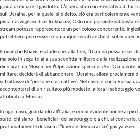
grado di minare il gasdotto. C’è però stato un «tentativo di far r
sull’Ucraina, per la quale, si è detto, ciò era particolarmente va
pista norvegese» dice Trukhacev; Oslo non possiede «abbastanza
stream potesse rappresentare un pericoloso concorrente. Inglesi
potrebbero però essersi comunque serviti anche di subacquei no
E neanche Khavic esclude che, alla fine, l’Ucraina possa esser di
ma solo in seguito alla sua sconfitta militare e alla realizzazione d
dichiarati da Mosca per l’Operazione speciale: «Se l’Occidente, i
militare, deciderà di abbandonare l’Ucraina, allora proclamerà d
si trattasse di “persone così cattive”. Nel caso in cui la Russia d
accontentarsi di un risultato più modesto, allora il sabotaggio ve
attribuito a Mosca».
In ogni caso, guardando all’Italia, è ormai evidente anche ai più li
stato, chi siano i beneficiari del sabotaggio e a chi, al contrario,
profumatamente di tasca il “libero e democratico” gas yankee.