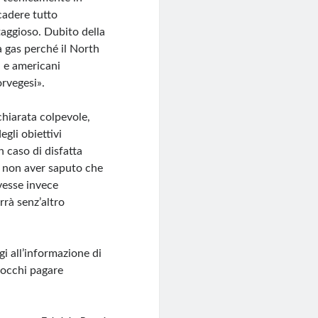
icadere tutto
ntaggioso. Dubito della
 gas perché il North
 e americani
rvegesi».
chiarata colpevole,
egli obiettivi
n caso di disfatta
i non aver saputo che
ovesse invece
rrà senz’altro
gi all’informazione di
 tocchi pagare