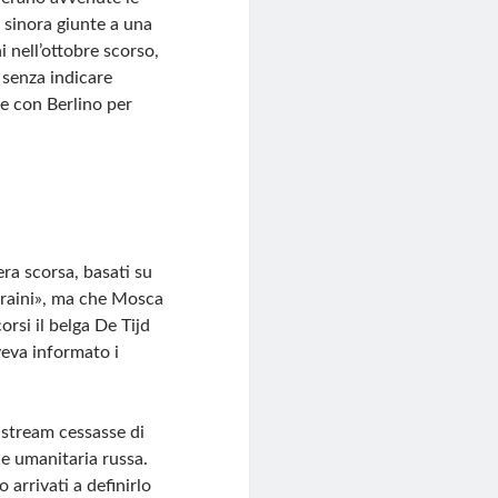
 sinora giunte a una
i nell’ottobre scorso,
, senza indicare
te con Berlino per
era scorsa, basati su
craini», ma che Mosca
orsi il belga De Tijd
veva informato i
 stream cessasse di
le umanitaria russa.
 arrivati a definirlo