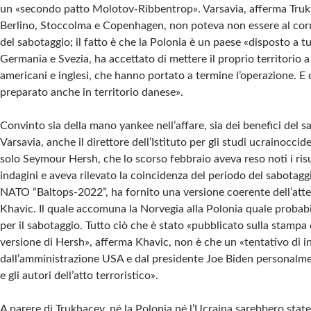
un «secondo patto Molotov-Ribbentrop». Varsavia, afferma Trukh
Berlino, Stoccolma e Copenhagen, non poteva non essere al corr
del sabotaggio; il fatto è che la Polonia è un paese «disposto a tu
Germania e Svezia, ha accettato di mettere il proprio territorio a
americani e inglesi, che hanno portato a termine l’operazione. E 
preparato anche in territorio danese».
Convinto sia della mano yankee nell’affare, sia dei benefici del 
Varsavia, anche il direttore dell’Istituto per gli studi ucrainoccid
solo Seymour Hersh, che lo scorso febbraio aveva reso noti i risu
indagini e aveva rilevato la coincidenza del periodo del sabotaggi
NATO “Baltops-2022”, ha fornito una versione coerente dell’att
Khavic. Il quale accomuna la Norvegia alla Polonia quale probabil
per il sabotaggio. Tutto ciò che è stato «pubblicato sulla stampa
versione di Hersh», afferma Khavic, non è che un «tentativo di in
dall’amministrazione USA e dal presidente Joe Biden personalmen
e gli autori dell’atto terroristico».
A parere di Trukhacev, né la Polonia né l’Ucraina sarebbero stat