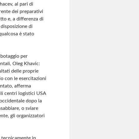
acev, al pari di
ente dei preparativi
tto e, a differenza di
 disposizione di
qualcosa è stato
sabotaggio per
entali, Oleg Khavic:
ltati delle proprie
o con le esercitazioni
entato, afferma
i centri logistici USA
 occidentale dopo la
sabbiare, o sviare
te, gli organizzatori
e tecnicamente in