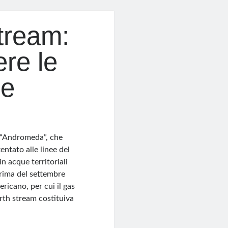
tream:
re le
he
e “Andromeda”, che
entato alle linee del
n acque territoriali
rima del settembre
ricano, per cui il gas
rth stream costituiva