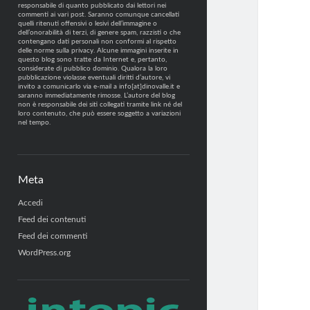
responsabile di quanto pubblicato dai lettori nei
commenti ai vari post. Saranno comunque cancellati
quelli ritenuti offensivi o lesivi dell’immagine o
dell’onorabilità di terzi, di genere spam, razzisti o che
contengano dati personali non conformi al rispetto
delle norme sulla privacy. Alcune immagini inserite in
questo blog sono tratte da Internet e, pertanto,
considerate di pubblico dominio. Qualora la loro
pubblicazione violasse eventuali diritti d’autore, vi
invito a comunicarlo via e-mail a info[at]dinovalle.it e
saranno immediatamente rimosse. L’autore del blog
non è responsabile dei siti collegati tramite link né del
loro contenuto, che può essere soggetto a variazioni
nel tempo.
Meta
Accedi
Feed dei contenuti
Feed dei commenti
WordPress.org