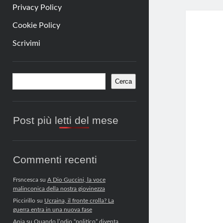
Privacy Policy
Cookie Policy
Scrivimi
Barra
Cerca
Cerca
laterale
Post più letti del mese
Commenti recenti
Frsncesca
su
A Dio Guccini, la voce
malinconica della nostra giovinezza
Piccirillo
su
Ucraina, il fronte crolla? La
guerra entra in una nuova fase
Anja
su
Quando l’odio “politico” diventa