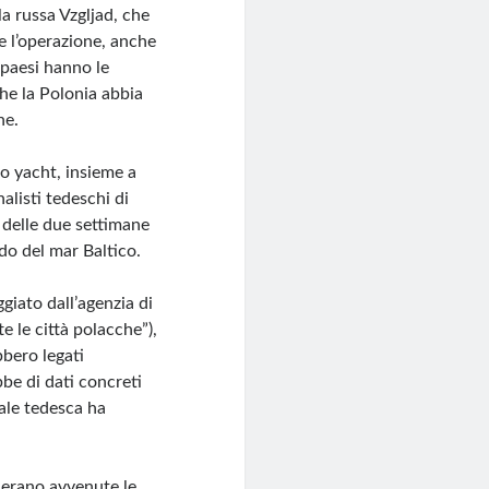
a russa Vzgljad, che
 l’operazione, anche
 paesi hanno le
he la Polonia abbia
ne.
lo yacht, insieme a
nalisti tedeschi di
 delle due settimane
do del mar Baltico.
giato dall’agenzia di
e le città polacche”),
bbero legati
bbe di dati concreti
ale tedesca ha
 erano avvenute le