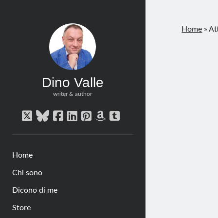
Home
»
At
Dino Valle
writer & author
twitter
bluesky
facebook
linkedin
pinterest
amazon
tumblr
Home
Chi sono
Dicono di me
Store