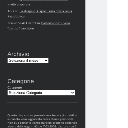
invito a sparare
Anja
su
La strage di Capaci: una crepa nella
Repubblica
Mauro SPALLUCCI
su
L’astensione: il vero
“partito” vincitore
Archivio
Archivi
Categorie
Categorie
Questo blog non rappresenta una testata giornalistica,
in quanto viene aggiornato senza alcuna periodicità.
Non può pertanto considerarsi un prodotto editoriale
ai sensi della legge n· 62 del 7.03.2001. L’autore non è