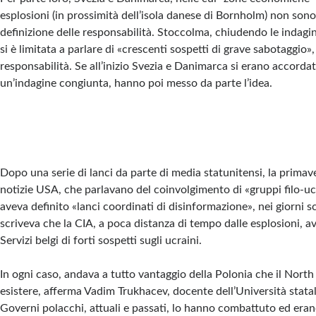
esplosioni (in prossimità dell’isola danese di Bornholm) non sono
definizione delle responsabilità. Stoccolma, chiudendo le indagin
si è limitata a parlare di «crescenti sospetti di grave sabotaggio»
responsabilità. Se all’inizio Svezia e Danimarca si erano accorda
un’indagine congiunta, hanno poi messo da parte l’idea.
Dopo una serie di lanci da parte di media statunitensi, la primav
notizie USA, che parlavano del coinvolgimento di «gruppi filo-u
aveva definito «lanci coordinati di disinformazione», nei giorni sc
scriveva che la CIA, a poca distanza di tempo dalle esplosioni, a
Servizi belgi di forti sospetti sugli ucraini.
In ogni caso, andava a tutto vantaggio della Polonia che il North
esistere, afferma Vadim Trukhacev, docente dell’Università stata
Governi polacchi, attuali e passati, lo hanno combattuto ed erano