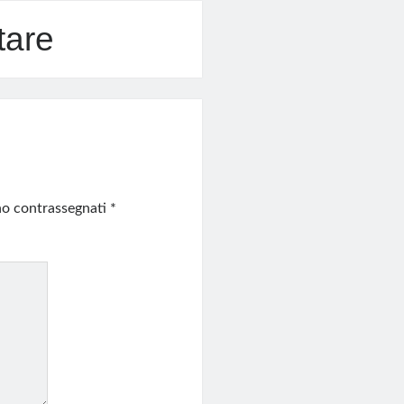
tare
ono contrassegnati
*