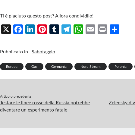
Ti è piaciuto questo post? Allora condividilo!
X
Fa
Li
Pi
T
Te
W
E
Pr
S
ce
n
nt
u
le
h
m
in
h
b
ke
er
m
gr
at
ail
t
ar
Pubblicato in
Sabotaggio
o
dI
es
bl
a
s
e
o
n
t
r
m
A
Europa
Gas
Germania
Nord Stream
Polonia
k
p
p
Articolo precedente
Testare le linee rosse della Russia potrebbe
Zelensky div
diventare un esperimento fatale