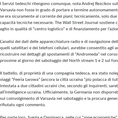
I Servizi tedeschi ritengono comunque, nota Andrej Rezcikov sull
Varsavia non fosse in grado di portare a termine autonomamente
se era sicuramente al corrente dei piani; tecnicamente, solo due
capacità tecniche necessarie. The Wall Street Journal sostiene c
agito in qualità di “centro logistico” e di finanziamento per l’azio
L’analisi dei dati delle apparecchiature radio e di navigazione del
quelli satellitari e dei telefoni cellulari, avrebbe consentito agli a
ricostruire nei dettagli gli spostamenti di “Andromeda” nel corso
prossime al giorno del sabotaggio del North stream 1 e 2 sul fon
Il battello, di proprietà di una compagnia tedesca, era stato noleg
viaggi “Feeria Lwowa” (ancora la città ucraina “più polacca di tutt
intestata a due cittadini ucraini che, secondo gli inquirenti, sare
all’intelligence ucraina. Ufficialmente, la Germania non disporre
sul coinvolgimento di Varsavia nel sabotaggio e la procura gener
rifiutato ogni commento.
Per parte loro, Svezia e Danimarca, nelle cui “zone economiche”