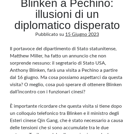
Blinken a Pechino:
illusioni di un
Archivio
diplomatico disperato
Archivi
Pubblicato su
15 Giugno 2023
Il portavoce del dipartimento di Stato statunitense,
Categorie
Matthew Miller, ha fatto un annuncio che non
Categorie
sorprende nessuno: il segretario di Stato USA,
Anthony Blinken, farà una visita a Pechino a partire
dal 16 giugno. Ma cosa possiamo aspettarci da questa
visita? O meglio, cosa può sperare di ottenere Blinken
Questo blog non rappresenta una testata giornalistica, in quanto viene aggiornato
senza alcuna periodicità. Non può pertanto considerarsi un prodotto editoriale ai
dall’incontro con i funzionari cinesi?
sensi della legge n· 62 del 7.03.2001. L’autore non è responsabile di quanto
pubblicato dai lettori nei commenti ai vari post. Saranno comunque cancellati quelli
ritenuti offensivi o lesivi dell’immagine o dell’onorabilità di terzi, di genere spam,
È importante ricordare che questa visita si tiene dopo
razzisti o che contengano dati personali non conformi al rispetto delle norme sulla
privacy. Alcune immagini inserite in questo blog sono tratte da Internet e, pertanto,
un colloquio telefonico tra Blinken e il ministro degli
considerate di pubblico dominio. Qualora la loro pubblicazione violasse eventuali
diritti d’autore, vi invito a comunicarlo via e-mail a info[at]dinovalle.it e saranno
Esteri cinese Qin Gang, che è stato necessario a causa
immediatamente rimosse. L’autore del blog non è responsabile dei siti collegati
tramite link né del loro contenuto, che può essere soggetto a variazioni nel tempo.
delle tensioni che si sono accumulate tra le due