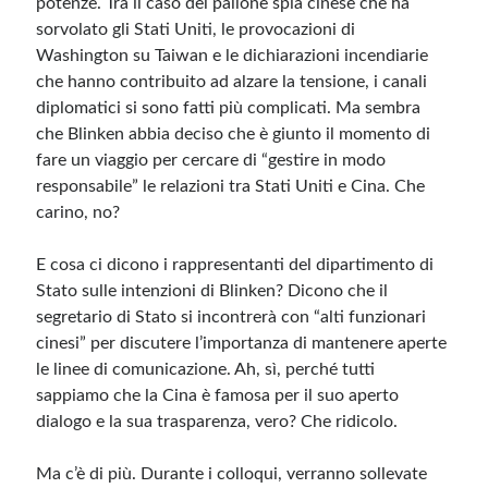
potenze. Tra il caso del pallone spia cinese che ha
sorvolato gli Stati Uniti, le provocazioni di
Washington su Taiwan e le dichiarazioni incendiarie
Meta
che hanno contribuito ad alzare la tensione, i canali
Accedi
diplomatici si sono fatti più complicati. Ma sembra
Feed dei contenuti
che Blinken abbia deciso che è giunto il momento di
Feed dei commenti
fare un viaggio per cercare di “gestire in modo
WordPress.org
responsabile” le relazioni tra Stati Uniti e Cina. Che
carino, no?
E cosa ci dicono i rappresentanti del dipartimento di
Stato sulle intenzioni di Blinken? Dicono che il
segretario di Stato si incontrerà con “alti funzionari
cinesi” per discutere l’importanza di mantenere aperte
le linee di comunicazione. Ah, sì, perché tutti
sappiamo che la Cina è famosa per il suo aperto
dialogo e la sua trasparenza, vero? Che ridicolo.
Ma c’è di più. Durante i colloqui, verranno sollevate