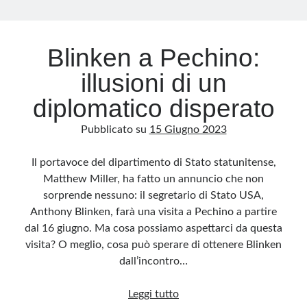
Archivio
Blinken a Pechino:
Archivi
illusioni di un
diplomatico disperato
Categorie
Pubblicato su
15 Giugno 2023
Categorie
Il portavoce del dipartimento di Stato statunitense,
Matthew Miller, ha fatto un annuncio che non
sorprende nessuno: il segretario di Stato USA,
Questo blog non rappresenta una testata giornalistica, in quanto viene aggiornato
senza alcuna periodicità. Non può pertanto considerarsi un prodotto editoriale ai
Anthony Blinken, farà una visita a Pechino a partire
sensi della legge n· 62 del 7.03.2001. L’autore non è responsabile di quanto
pubblicato dai lettori nei commenti ai vari post. Saranno comunque cancellati quelli
dal 16 giugno. Ma cosa possiamo aspettarci da questa
ritenuti offensivi o lesivi dell’immagine o dell’onorabilità di terzi, di genere spam,
razzisti o che contengano dati personali non conformi al rispetto delle norme sulla
visita? O meglio, cosa può sperare di ottenere Blinken
privacy. Alcune immagini inserite in questo blog sono tratte da Internet e, pertanto,
considerate di pubblico dominio. Qualora la loro pubblicazione violasse eventuali
dall’incontro…
diritti d’autore, vi invito a comunicarlo via e-mail a info[at]dinovalle.it e saranno
immediatamente rimosse. L’autore del blog non è responsabile dei siti collegati
tramite link né del loro contenuto, che può essere soggetto a variazioni nel tempo.
Blinken
Leggi tutto