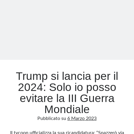
platonici
perché
parliamo
di
‘occupabili’.
Nel
resto
d’Europa
sono
aristotelici
Trump si lancia per il
perché
2024: Solo io posso
li
chiamano
evitare la III Guerra
‘disoccupati’
Mondiale
Pubblicato su
6 Marzo 2023
Il tycoon ufficializza la sua ricandidatura: “Spazzerò via