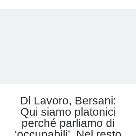
a
Pechino:
Meta
illusioni
di
Accedi
un
Feed dei contenuti
diplomatico
Feed dei commenti
disperato
WordPress.org
Dl Lavoro, Bersani:
Qui siamo platonici
perché parliamo di
‘occupabili’. Nel resto