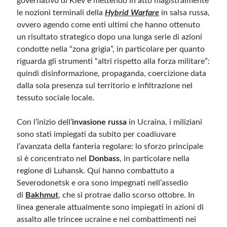
governativo di Kiev e mettendo in atto magistralmente
le nozioni terminali della
Hybrid Warfare
in salsa russa,
ovvero agendo come enti ultimi che hanno ottenuto
un risultato strategico dopo una lunga serie di azioni
condotte nella “zona grigia”, in particolare per quanto
riguarda gli strumenti “altri rispetto alla forza militare”:
quindi disinformazione, propaganda, coercizione data
dalla sola presenza sul territorio e infiltrazione nel
tessuto sociale locale.
Con l’inizio dell’
invasione russa
in Ucraina, i miliziani
sono stati impiegati da subito per coadiuvare
l’avanzata della fanteria regolare: lo sforzo principale
si è concentrato nel
Donbass
, in particolare nella
regione di Luhansk. Qui hanno combattuto a
Severodonetsk e ora sono impegnati nell’assedio
di
Bakhmut
, che si protrae dallo scorso ottobre. In
linea generale attualmente sono impiegati in azioni di
assalto alle trincee ucraine e nei combattimenti nei