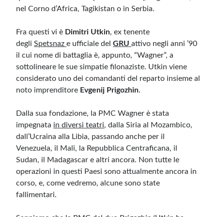
nel Corno d’Africa, Tagikistan o in Serbia.
Meta
Fra questi vi è
Dimitri Utkin
, ex tenente
Accedi
degli
Spetsnaz
e ufficiale del
GRU
attivo negli anni ’90
Feed dei contenuti
il cui nome di battaglia è, appunto, “Wagner”, a
Feed dei commenti
sottolineare le sue simpatie filonaziste. Utkin viene
WordPress.org
considerato uno dei comandanti del reparto insieme al
noto imprenditore
Evgenij Prigozhin
.
Dalla sua fondazione, la PMC Wagner è stata
impegnata
in diversi teatri
, dalla Siria al Mozambico,
dall’Ucraina alla Libia, passando anche per il
Venezuela, il Mali, la Repubblica Centraficana, il
Sudan, il Madagascar e altri ancora. Non tutte le
operazioni in questi Paesi sono attualmente ancora in
corso, e, come vedremo, alcune sono state
fallimentari.