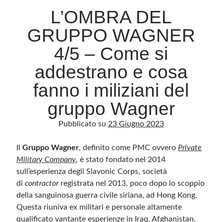
L’OMBRA DEL
GRUPPO WAGNER
Archivio
Archivi
4/5 – Come si
addestrano e cosa
Categorie
fanno i miliziani del
Categorie
gruppo Wagner
Pubblicato su
23 Giugno 2023
Questo blog non rappresenta una testata giornalistica, in quanto viene aggiornato
Il
Gruppo Wagner
, definito come PMC ovvero
Private
senza alcuna periodicità. Non può pertanto considerarsi un prodotto editoriale ai
sensi della legge n· 62 del 7.03.2001. L’autore non è responsabile di quanto
Military Company
, è stato fondato nel 2014
pubblicato dai lettori nei commenti ai vari post. Saranno comunque cancellati quelli
ritenuti offensivi o lesivi dell’immagine o dell’onorabilità di terzi, di genere spam,
sull’esperienza degli Slavonic Corps, società
razzisti o che contengano dati personali non conformi al rispetto delle norme sulla
privacy. Alcune immagini inserite in questo blog sono tratte da Internet e, pertanto,
di
contractor
registrata nel 2013, poco dopo lo scoppio
considerate di pubblico dominio. Qualora la loro pubblicazione violasse eventuali
della sanguinosa guerra civile siriana, ad Hong Kong.
diritti d’autore, vi invito a comunicarlo via e-mail a info[at]dinovalle.it e saranno
immediatamente rimosse. L’autore del blog non è responsabile dei siti collegati
Questa riuniva ex militari e personale altamente
tramite link né del loro contenuto, che può essere soggetto a variazioni nel tempo.
qualificato vantante esperienze in Iraq, Afghanistan,