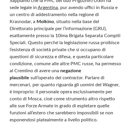
Sappiamo che la PMC del duo Prigozhin/Utkin ha
sede legale in
Argentina
, pur avendo uffici in Russia e
un centro di addestramento nella regione di
Krasnodar, a
Molkino
, situato nella base del
Direttorato principale per l’informazione (GRU),
esattamente presso la 10ima Brigata Separata Compiti
Speciali. Questo perché la legislazione russa proibisce
l’esistenza di società private che si occupano di
questioni di sicurezza e difesa, e questa particolare
condizione, comune alle altre PMC russe, ha permesso
al Cremlino di avere una
negazione
plausibile
sull’operato dei
contractor
. Parlare di
mercenari, per quanto riguarda gli uomini del Wagner,
è improprio: il personale opera esclusivamente per
conto di Mosca, cioè come strumento altro rispetto
alle sue Forze Armate in grado di espletare quelle
funzioni all’estero che sarebbero impossibili se non
esponendosi platealmente a livello politico.