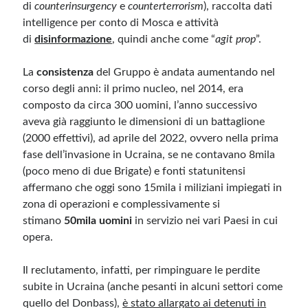
di
counterinsurgency
e
counterterrorism
), raccolta dati
intelligence per conto di Mosca e attività
di
disinformazione
, quindi anche come “
agit prop
”.
La
consistenza
del Gruppo è andata aumentando nel
corso degli anni: il primo nucleo, nel 2014, era
composto da circa 300 uomini, l’anno successivo
aveva già raggiunto le dimensioni di un battaglione
(2000 effettivi), ad aprile del 2022, ovvero nella prima
fase dell’invasione in Ucraina, se ne contavano 8mila
(poco meno di due Brigate) e fonti statunitensi
affermano che oggi sono 15mila i miliziani impiegati in
zona di operazioni e complessivamente si
stimano
50mila uomini
in servizio nei vari Paesi in cui
opera.
Il reclutamento, infatti, per rimpinguare le perdite
subite in Ucraina (anche pesanti in alcuni settori come
quello del Donbass),
è stato allargato ai detenuti in