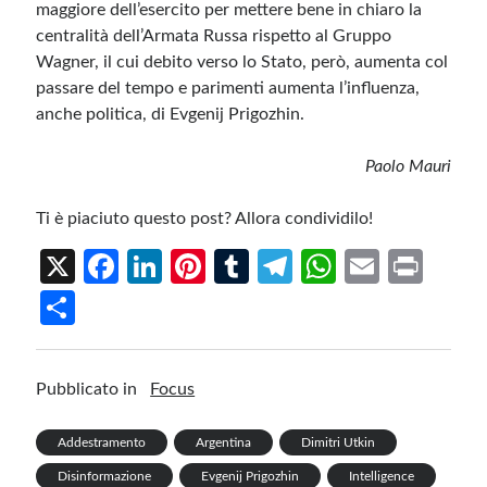
maggiore dell’esercito per mettere bene in chiaro la
centralità dell’Armata Russa rispetto al Gruppo
Wagner, il cui debito verso lo Stato, però, aumenta col
passare del tempo e parimenti aumenta l’influenza,
anche politica, di Evgenij Prigozhin.
Paolo Mauri
Ti è piaciuto questo post? Allora condividilo!
X
Fa
Li
Pi
T
Te
W
E
Pr
ce
n
nt
u
le
h
m
in
S
b
ke
er
m
gr
at
ail
t
h
o
dI
es
bl
a
s
ar
Pubblicato in
Focus
o
n
t
r
m
A
e
k
p
Addestramento
Argentina
Dimitri Utkin
p
Disinformazione
Evgenij Prigozhin
Intelligence