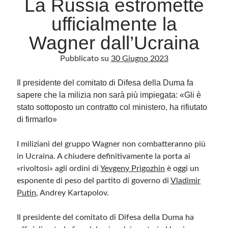
La Russia estromette
ufficialmente la
Archivio
Wagner dall’Ucraina
Archivi
Pubblicato su
30 Giugno 2023
Il presidente del comitato di Difesa della Duma fa
Categorie
sapere che la milizia non sarà più impiegata: «Gli è
Categorie
stato sottoposto un contratto col ministero, ha rifiutato
di firmarlo»
I miliziani del gruppo Wagner non combatteranno più
Questo blog non rappresenta una testata giornalistica, in quanto viene aggiornato
senza alcuna periodicità. Non può pertanto considerarsi un prodotto editoriale ai
in Ucraina. A chiudere definitivamente la porta ai
sensi della legge n· 62 del 7.03.2001. L’autore non è responsabile di quanto
pubblicato dai lettori nei commenti ai vari post. Saranno comunque cancellati quelli
«rivoltosi» agli ordini di
Yevgeny Prigozhin
è oggi un
ritenuti offensivi o lesivi dell’immagine o dell’onorabilità di terzi, di genere spam,
esponente di peso del partito di governo di
razzisti o che contengano dati personali non conformi al rispetto delle norme sulla
Vladimir
privacy. Alcune immagini inserite in questo blog sono tratte da Internet e, pertanto,
Putin
, Andrey Kartapolov.
considerate di pubblico dominio. Qualora la loro pubblicazione violasse eventuali
diritti d’autore, vi invito a comunicarlo via e-mail a info[at]dinovalle.it e saranno
immediatamente rimosse. L’autore del blog non è responsabile dei siti collegati
tramite link né del loro contenuto, che può essere soggetto a variazioni nel tempo.
Il presidente del comitato di Difesa della Duma ha