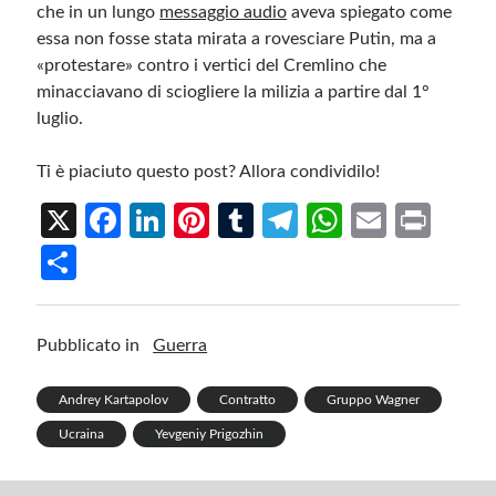
che in un lungo
messaggio audio
aveva spiegato come
essa non fosse stata mirata a rovesciare Putin, ma a
«protestare» contro i vertici del Cremlino che
minacciavano di sciogliere la milizia a partire dal 1°
luglio.
Ti è piaciuto questo post? Allora condividilo!
X
Fa
Li
Pi
T
Te
W
E
Pr
ce
n
nt
u
le
h
m
in
S
b
ke
er
m
gr
at
ail
t
h
o
dI
es
bl
a
s
ar
Pubblicato in
Guerra
o
n
t
r
m
A
e
k
p
Andrey Kartapolov
Contratto
Gruppo Wagner
p
Ucraina
Yevgeniy Prigozhin