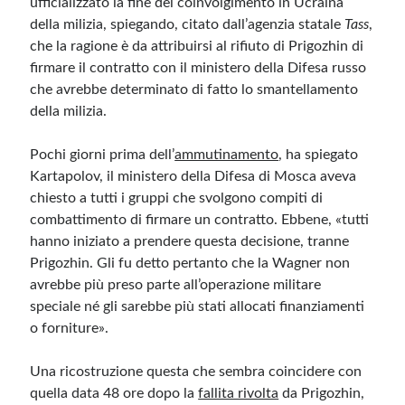
ufficializzato la fine del coinvolgimento in Ucraina
della milizia, spiegando, citato dall’agenzia statale
Tass
,
che la ragione è da attribuirsi al rifiuto di Prigozhin di
Meta
firmare il contratto con il ministero della Difesa russo
Accedi
che avrebbe determinato di fatto lo smantellamento
Feed dei contenuti
della milizia.
Feed dei commenti
WordPress.org
Pochi giorni prima dell’
ammutinamento
, ha spiegato
Kartapolov, il ministero della Difesa di Mosca aveva
chiesto a tutti i gruppi che svolgono compiti di
combattimento di firmare un contratto. Ebbene, «tutti
hanno iniziato a prendere questa decisione, tranne
Prigozhin. Gli fu detto pertanto che la Wagner non
avrebbe più preso parte all’operazione militare
speciale né gli sarebbe più stati allocati finanziamenti
o forniture».
Una ricostruzione questa che sembra coincidere con
quella data 48 ore dopo la
fallita rivolta
da Prigozhin,