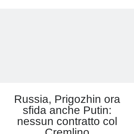
Russia
estromette
Meta
ufficialmente
la
Accedi
Wagner
Feed dei contenuti
dall’Ucraina
Feed dei commenti
WordPress.org
Russia, Prigozhin ora
sfida anche Putin:
nessun contratto col
Cremlino