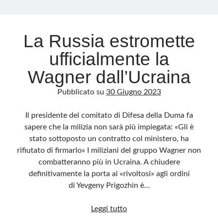
Archivio
La Russia estromette
Archivi
ufficialmente la
Wagner dall’Ucraina
Categorie
Pubblicato su
30 Giugno 2023
Categorie
Il presidente del comitato di Difesa della Duma fa
sapere che la milizia non sarà più impiegata: «Gli è
stato sottoposto un contratto col ministero, ha
Questo blog non rappresenta una testata giornalistica, in quanto viene aggiornato
senza alcuna periodicità. Non può pertanto considerarsi un prodotto editoriale ai
rifiutato di firmarlo» I miliziani del gruppo Wagner non
sensi della legge n· 62 del 7.03.2001. L’autore non è responsabile di quanto
pubblicato dai lettori nei commenti ai vari post. Saranno comunque cancellati quelli
combatteranno più in Ucraina. A chiudere
ritenuti offensivi o lesivi dell’immagine o dell’onorabilità di terzi, di genere spam,
razzisti o che contengano dati personali non conformi al rispetto delle norme sulla
definitivamente la porta ai «rivoltosi» agli ordini
privacy. Alcune immagini inserite in questo blog sono tratte da Internet e, pertanto,
considerate di pubblico dominio. Qualora la loro pubblicazione violasse eventuali
di Yevgeny Prigozhin è…
diritti d’autore, vi invito a comunicarlo via e-mail a info[at]dinovalle.it e saranno
immediatamente rimosse. L’autore del blog non è responsabile dei siti collegati
tramite link né del loro contenuto, che può essere soggetto a variazioni nel tempo.
La
Leggi tutto