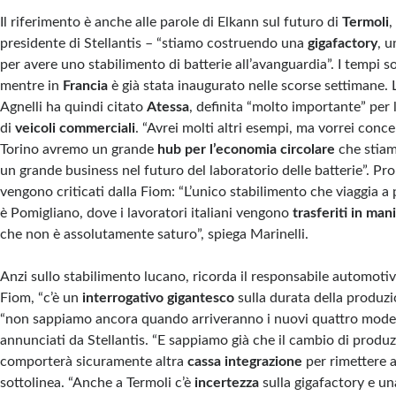
Il riferimento è anche alle parole di Elkann sul futuro di
Termoli
,
presidente di Stellantis – “stiamo costruendo una
gigafactory
, 
per avere uno stabilimento di batterie all’avanguardia”. I tempi so
mentre in
Francia
è già stata inaugurato nelle scorse settimane. L
Agnelli ha quindi citato
Atessa
, definita “molto importante” per
di
veicoli commerciali
. “Avrei molti altri esempi, ma vorrei conc
Torino avremo un grande
hub per l’economia circolare
che stia
un grande business nel futuro del laboratorio delle batterie”. Pr
vengono criticati dalla Fiom: “L’unico stabilimento che viaggia a 
è Pomigliano, dove i lavoratori italiani vengono
trasferiti in man
che non è assolutamente saturo”, spiega Marinelli.
Anzi sullo stabilimento lucano, ricorda il responsabile automoti
Fiom, “c’è un
interrogativo gigantesco
sulla durata della produzi
“non sappiamo ancora quando arriveranno i nuovi quattro modelli
annunciati da Stellantis. “E sappiamo già che il cambio di produz
comporterà sicuramente altra
cassa integrazione
per rimettere a
sottolinea. “Anche a Termoli c’è
incertezza
sulla gigafactory e u