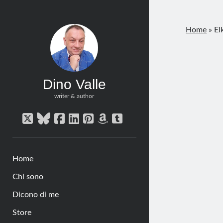
Home
»
El
Dino Valle
writer & author
twitter
bluesky
facebook
linkedin
pinterest
amazon
tumblr
Home
Chi sono
Dicono di me
Store