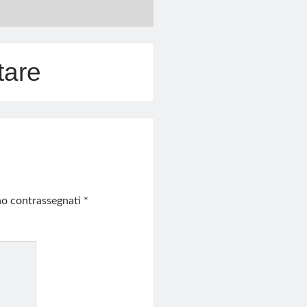
tare
ono contrassegnati
*