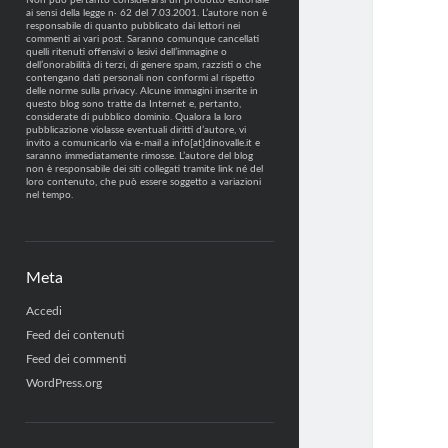
Non può pertanto considerarsi un prodotto editoriale
ai sensi della legge n· 62 del 7.03.2001. L’autore non è
responsabile di quanto pubblicato dai lettori nei
commenti ai vari post. Saranno comunque cancellati
quelli ritenuti offensivi o lesivi dell’immagine o
dell’onorabilità di terzi, di genere spam, razzisti o che
contengano dati personali non conformi al rispetto
delle norme sulla privacy. Alcune immagini inserite in
questo blog sono tratte da Internet e, pertanto,
considerate di pubblico dominio. Qualora la loro
pubblicazione violasse eventuali diritti d’autore, vi
invito a comunicarlo via e-mail a info[at]dinovalle.it e
saranno immediatamente rimosse. L’autore del blog
non è responsabile dei siti collegati tramite link né del
loro contenuto, che può essere soggetto a variazioni
nel tempo.
Meta
Accedi
Feed dei contenuti
Feed dei commenti
WordPress.org