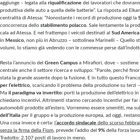
aggiunge – legata alla
riqualificazione
dei lavoratori che dovrann
produttiva delle auto a quella delle batterie”. La risposta ad Elk
centralità di Atessa: “Nonostante i record di produzione oggi la
concorrenza dello
stabilimento polacco
. Sale lentamente la pro
cala ad Atessa. E nel frattempo i veicoli destinati al
Sud America
in
Messico
, non più in Abruzzo – sottolinea Marinelli – Quello 
volumi, lo stiamo già vedendo con le commesse perse dall’indott
Resta l’annuncio del
Green Campus
a Mirafiori, dove – sostiene 
centrale anche il settore ricerca e sviluppo: “Parole, perché finor
stata la grande assente dopo la fusione. E in tutto questo Franc
per l’elettrico
, scaricando il problema della produzione su terzi –
Ma
il paradigma va invertito:
porti la produzione dell’elettrico in 
chiedano incentivi. Altrimenti stanno cercando incentivi per far
automobili prodotte all’estero. Vorremmo essere smentiti, ma sul
dell’Italia
per il gruppo e la produzione europea, ad oggi, restano
Una cosa invece è certa:
l’
accordo sindacale
dello scorso febbrai
senza la firma della Fiom
, prevede l’addio del
9%
della forza lavo
Tradotto: 2.107 posti di lavoro in meno.