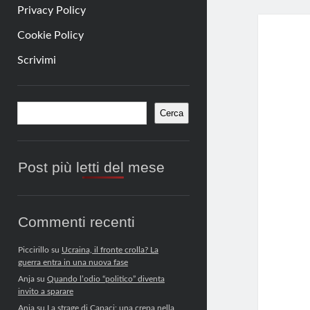
Privacy Policy
Cookie Policy
Scrivimi
Barra
Cerca
Cerca
laterale
Post più letti del mese
Commenti recenti
Piccirillo
su
Ucraina, il fronte crolla? La
guerra entra in una nuova fase
Anja
su
Quando l’odio “politico” diventa
invito a sparare
Anja
su
La strage di Capaci: una crepa nella