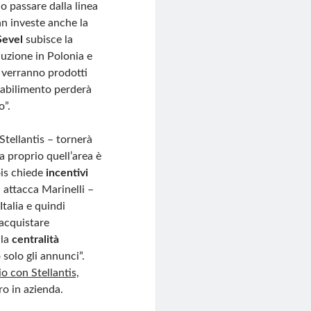
o passare dalla linea
ann investe anche la
Sevel
subisce la
duzione in Polonia e
verranno prodotti
stabilimento perderà
o”.
Stellantis – tornerà
a proprio quell’area è
ois chiede
incentivi
 attacca Marinelli –
Italia e quindi
 acquistare
la
centralità
 solo gli annunci”.
o con Stellantis,
ro in azienda.