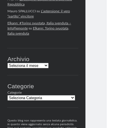
Repubblica
Mauro SPALLUCCI
su
L’astensione: il vero
“partito” vincitore
Elkann: #Torino svuotata, Italia svenduta –
InfoPiemonte
su
Elkann: Torino svuotata,
Italia svenduta
Archivio
Archivi
Categorie
Categorie
Questo blog non rappresenta una testata giornalistica,
in quanto viene aggiornato senza alcuna periodicità.