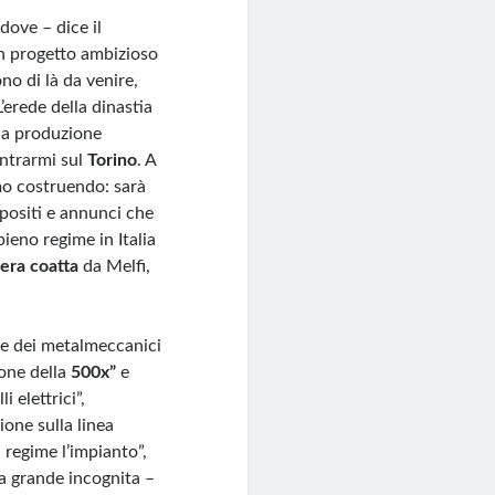
 dove – dice il
un progetto ambizioso
no di là da venire,
’erede della dinastia
 la produzione
entrarmi sul
Torino
. A
mo costruendo: sarà
opositi e annunci che
pieno regime in Italia
iera coatta
da Melfi,
ve dei metalmeccanici
one della
500x”
e
 elettrici”,
ione sulla linea
 regime l’impianto”,
na grande incognita –