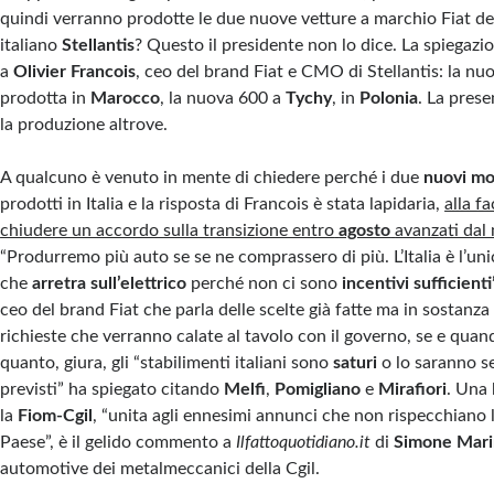
quindi verranno prodotte le due nuove vetture a marchio Fiat d
italiano
Stellantis
? Questo il presidente non lo dice. La spiegazio
a
Olivier Francois
, ceo del brand Fiat e CMO di Stellantis: la nu
prodotta in
Marocco
, la nuova 600 a
Tychy
, in
Polonia
. La prese
la produzione altrove.
A qualcuno è venuto in mente di chiedere perché i due
nuovi mo
prodotti in Italia e la risposta di Francois è stata lapidaria,
alla fa
chiudere un accordo sulla transizione entro
agosto
avanzati dal 
“Produrremo più auto se se ne comprassero di più. L’Italia è l’un
che
arretra sull’elettrico
perché non ci sono
incentivi sufficienti
ceo del brand Fiat che parla delle scelte già fatte ma in sostanza
richieste che verranno calate al tavolo con il governo, se e quand
quanto, giura, gli “stabilimenti italiani sono
saturi
o lo saranno s
previsti” ha spiegato citando
Melfi
,
Pomigliano
e
Mirafiori
. Una
la
Fiom-Cgil
, “unita agli ennesimi annunci che non rispecchiano l
Paese”, è il gelido commento a
Ilfattoquotidiano.it
di
Simone Marin
automotive dei metalmeccanici della Cgil.