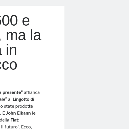
600 e
, ma la
 in
cco
e presente”
affianca
ale” al
Lingotto di
no state prodotte
. E
John Elkann
le
della
Fiat
:
 il futuro”. Ecco,