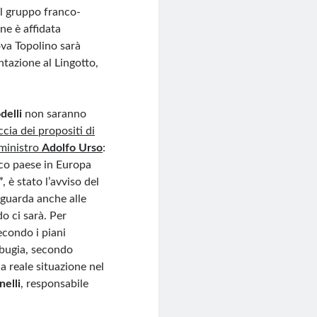
el gruppo franco-
ne è affidata
ova Topolino sarà
ntazione al Lingotto,
delli
non saranno
ccia dei propositi di
ministro
Adolfo Urso
:
ico paese in Europa
”
, è stato l’avviso del
 guarda anche alle
o ci sarà. Per
econdo i piani
 bugia, secondo
a reale situazione nel
elli
, responsabile