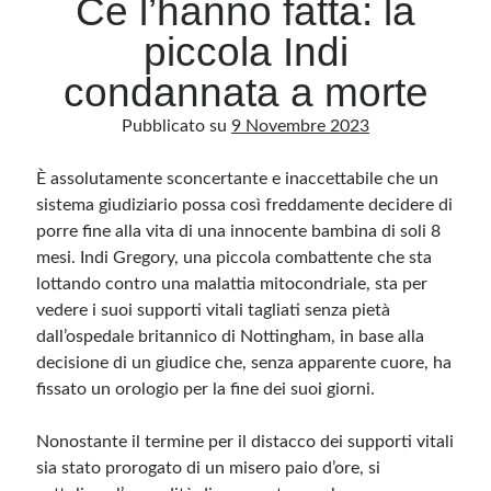
Ce l’hanno fatta: la
piccola Indi
Archivio
condannata a morte
Archivi
Pubblicato su
9 Novembre 2023
È assolutamente sconcertante e inaccettabile che un
Categorie
sistema giudiziario possa così freddamente decidere di
Categorie
porre fine alla vita di una innocente bambina di soli 8
mesi. Indi Gregory, una piccola combattente che sta
lottando contro una malattia mitocondriale, sta per
vedere i suoi supporti vitali tagliati senza pietà
Questo blog non rappresenta una testata giornalistica, in quanto viene aggiornato
senza alcuna periodicità. Non può pertanto considerarsi un prodotto editoriale ai
dall’ospedale britannico di Nottingham, in base alla
sensi della legge n· 62 del 7.03.2001. L’autore non è responsabile di quanto
pubblicato dai lettori nei commenti ai vari post. Saranno comunque cancellati quelli
decisione di un giudice che, senza apparente cuore, ha
ritenuti offensivi o lesivi dell’immagine o dell’onorabilità di terzi, di genere spam,
fissato un orologio per la fine dei suoi giorni.
razzisti o che contengano dati personali non conformi al rispetto delle norme sulla
privacy. Alcune immagini inserite in questo blog sono tratte da Internet e, pertanto,
considerate di pubblico dominio. Qualora la loro pubblicazione violasse eventuali
diritti d’autore, vi invito a comunicarlo via e-mail a info[at]dinovalle.it e saranno
Nonostante il termine per il distacco dei supporti vitali
immediatamente rimosse. L’autore del blog non è responsabile dei siti collegati
tramite link né del loro contenuto, che può essere soggetto a variazioni nel tempo.
sia stato prorogato di un misero paio d’ore, si