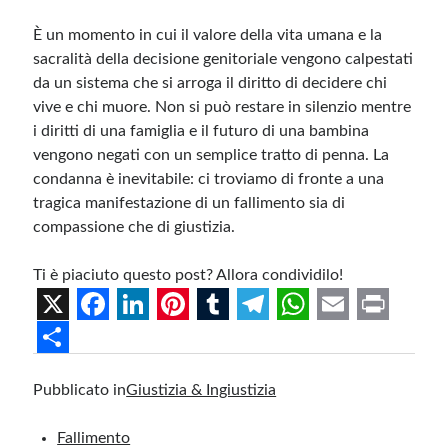
È un momento in cui il valore della vita umana e la
sacralità della decisione genitoriale vengono calpestati
da un sistema che si arroga il diritto di decidere chi
vive e chi muore. Non si può restare in silenzio mentre
i diritti di una famiglia e il futuro di una bambina
vengono negati con un semplice tratto di penna. La
condanna è inevitabile: ci troviamo di fronte a una
tragica manifestazione di un fallimento sia di
compassione che di giustizia.
Ti è piaciuto questo post? Allora condividilo!
X
F
L
P
T
T
W
E
P
a
i
i
u
e
h
m
r
S
Pubblicato in
Giustizia & Ingiustizia
c
n
n
m
l
a
a
i
h
e
k
t
b
e
t
i
n
a
Fallimento