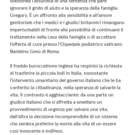
sottolinea l’assurdità di una sentenza che pare
ignorare il grido di aiuto e la speranza della famiglia
Meta
Gregory. È un affronto alla sensibilità e all’amore
genitoriale che i medici e i giudici britannici rimangano
Accedi
imperturbabili di fronte alla possibilità di continuare il
Feed dei contenuti
trattamento nella casa della famiglia o di accettare
Feed dei commenti
l’offerta di cure presso l’Ospedale pediatrico vaticano
WordPress.org
Bambino Gesù di Roma.
Il freddo burocratismo inglese ha respinto la richiesta
di trasferire la piccola Indi in Italia, nonostante
l’intervento umanitario del governo italiano che le ha
conferito la cittadinanza, nella speranza di salvarle la
vita. Il contrasto è agghiacciante: da una parte un
giudice italiano che si affretta a emettere un
provvedimento di urgenza per salvare una vita,
dall’altra la decisione incomprensibile di un sistema
che sembra preferire la morte alla vita di un essere
così innocente e indifeso.