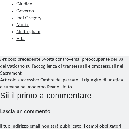
b
e
e
l
g
s
l
t
r
Giudice
Governo
o
d
r
r
r
A
e
Indi Gregory
o
I
e
a
p
Morte
k
n
s
m
p
Nottingham
Vita
t
Articolo precedente
Svolta controversa: preoccupante deriva
del Vaticano sull’accoglienza di transessuali e omosessuali nei
Sacramenti
Articolo successivo
Ombre del passato: il rigurgito di un’etica
disumana nel moderno Regno Unito
Sii il primo a commentare
Lascia un commento
Il tuo indirizzo email non sarà pubblicato.
I campi obbligatori