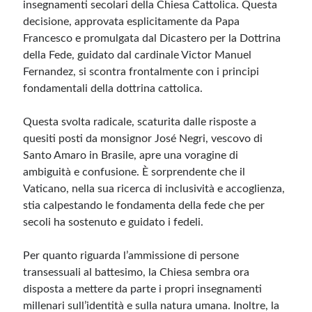
insegnamenti secolari della Chiesa Cattolica. Questa
decisione, approvata esplicitamente da Papa
Meta
Francesco e promulgata dal Dicastero per la Dottrina
della Fede, guidato dal cardinale Victor Manuel
Accedi
Fernandez, si scontra frontalmente con i principi
Feed dei contenuti
fondamentali della dottrina cattolica.
Feed dei commenti
WordPress.org
Questa svolta radicale, scaturita dalle risposte a
quesiti posti da monsignor José Negri, vescovo di
Santo Amaro in Brasile, apre una voragine di
ambiguità e confusione. È sorprendente che il
Vaticano, nella sua ricerca di inclusività e accoglienza,
stia calpestando le fondamenta della fede che per
secoli ha sostenuto e guidato i fedeli.
Per quanto riguarda l’ammissione di persone
transessuali al battesimo, la Chiesa sembra ora
disposta a mettere da parte i propri insegnamenti
millenari sull’identità e sulla natura umana. Inoltre, la