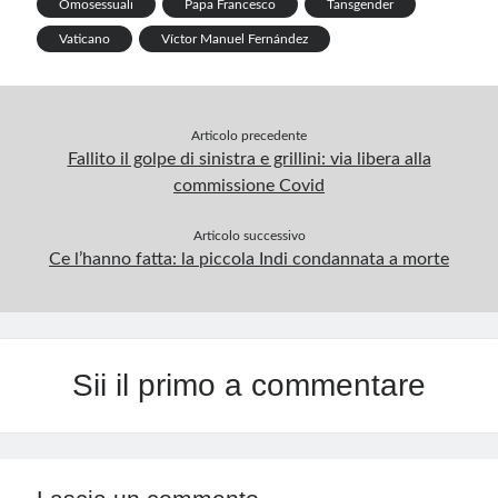
p
Omosessuali
Papa Francesco
Tansgender
Vaticano
Víctor Manuel Fernández
Articolo precedente
Fallito il golpe di sinistra e grillini: via libera alla
commissione Covid
Articolo successivo
Ce l’hanno fatta: la piccola Indi condannata a morte
Sii il primo a commentare