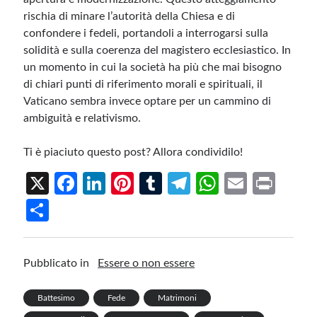
rischia di minare l’autorità della Chiesa e di
confondere i fedeli, portandoli a interrogarsi sulla
solidità e sulla coerenza del magistero ecclesiastico. In
un momento in cui la società ha più che mai bisogno
di chiari punti di riferimento morali e spirituali, il
Vaticano sembra invece optare per un cammino di
ambiguità e relativismo.
Ti è piaciuto questo post? Allora condividilo!
X
Fa
Li
Pi
T
Te
W
E
Pr
ce
n
nt
u
le
h
m
in
S
b
ke
er
m
gr
at
ail
t
h
o
dI
es
bl
a
s
ar
Pubblicato in
Essere o non essere
o
n
t
r
m
A
e
k
p
Battesimo
Fede
Matrimoni