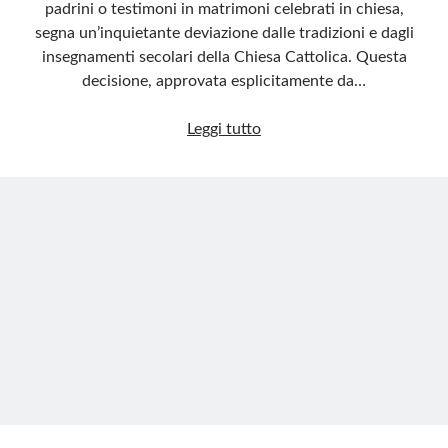
padrini o testimoni in matrimoni celebrati in chiesa,
segna un’inquietante deviazione dalle tradizioni e dagli
Meta
insegnamenti secolari della Chiesa Cattolica. Questa
decisione, approvata esplicitamente da…
Accedi
Feed dei contenuti
Svolta
Leggi tutto
Feed dei commenti
controversa:
WordPress.org
preoccupante
deriva
del
Vaticano
sull’accoglienza
di
transessuali
e
omosessuali
nei
Sacramenti