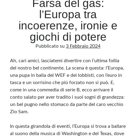
Farsa del gas:
l’Europa tra
Archivio
incoerenze, ironie e
Archivi
giochi di potere
Pubblicato su
3 Febbraio 2024
Categorie
Categorie
Ah, cari amici, lasciatemi divertire con l’ultima follia
del nostro bel continente. La scena è questa: l’Europa,
una pupa in balia del WEF e dei lobbisti, con l’euro in
tasca e un sorrisino che più forzato non si può. E,
Questo blog non rappresenta una testata giornalistica, in quanto viene aggiornato
come in una commedia di serie B, ecco arrivare il
senza alcuna periodicità. Non può pertanto considerarsi un prodotto editoriale ai
sensi della legge n· 62 del 7.03.2001. L’autore non è responsabile di quanto
conto salato per aver tradito i suoi sogni di grandezza:
pubblicato dai lettori nei commenti ai vari post. Saranno comunque cancellati quelli
ritenuti offensivi o lesivi dell’immagine o dell’onorabilità di terzi, di genere spam,
un bel pugno nello stomaco da parte del caro vecchio
razzisti o che contengano dati personali non conformi al rispetto delle norme sulla
Zio Sam.
privacy. Alcune immagini inserite in questo blog sono tratte da Internet e, pertanto,
considerate di pubblico dominio. Qualora la loro pubblicazione violasse eventuali
diritti d’autore, vi invito a comunicarlo via e-mail a info[at]dinovalle.it e saranno
immediatamente rimosse. L’autore del blog non è responsabile dei siti collegati
In questa girandola di eventi, l’Europa si trova a ballare
tramite link né del loro contenuto, che può essere soggetto a variazioni nel tempo.
al suono della musica di Washington e del Texas, dove