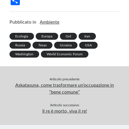
S
b
ke
er
m
gr
at
ail
t
h
o
dI
es
bl
a
s
ar
Pubblicato in
Ambiente
o
n
t
r
m
A
e
k
p
Ecologia
Europa
Gnl
Iran
p
Russia
Texas
Ucraina
USA
Washington
World Economic Forum
Articolo precedente
Askatasuna, come trasformare un’occupazione in
“bene comune”
Articolo successivo
Il re è morto, viva il re!