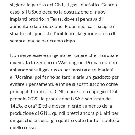
si gioca la partita del GNL, il gas liquefatto. Guarda
caso, gli USA bloccano la costruzione di nuovi
Meta
impianti proprio in Texas, dove si pensava di
Accedi
aumentare la produzione. E qui, miei cari, si apre il
Feed dei contenuti
sipario sull’ipocrisia: l’ambiente, la grande scusa di
Feed dei commenti
sempre, ma ne parleremo dopo.
WordPress.org
Non serve essere un genio per capire che l’Europa è
diventata lo zerbino di Washington. Prima ci fanno
abbandonare il gas russo per mostrare solidarietà
all’Ucraina, poi fanno saltare in aria un gasdotto per
evitare ripensamenti, e infine si sostituiscono come
principali fornitori di GNL a prezzi da capogiro. Dal
gennaio 2022, la produzione USA è schizzata del
141%, e ora? Zitti e mosca: niente aumento della
produzione di GNL, quindi prezzi ancora più alti per
un gas che ci costa già quattro volte tanto rispetto a
quello russo.