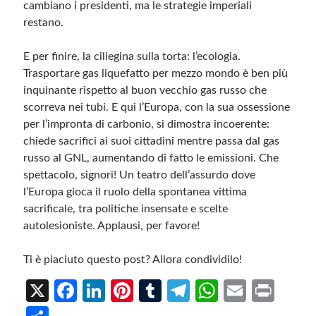
cambiano i presidenti, ma le strategie imperiali
restano.
E per finire, la ciliegina sulla torta: l’ecologia.
Trasportare gas liquefatto per mezzo mondo è ben più
inquinante rispetto al buon vecchio gas russo che
scorreva nei tubi. E qui l’Europa, con la sua ossessione
per l’impronta di carbonio, si dimostra incoerente:
chiede sacrifici ai suoi cittadini mentre passa dal gas
russo al GNL, aumentando di fatto le emissioni. Che
spettacolo, signori! Un teatro dell’assurdo dove
l’Europa gioca il ruolo della spontanea vittima
sacrificale, tra politiche insensate e scelte
autolesioniste. Applausi, per favore!
Ti è piaciuto questo post? Allora condividilo!
X
Fa
Li
Pi
T
Te
W
E
Pr
ce
n
nt
u
le
h
m
in