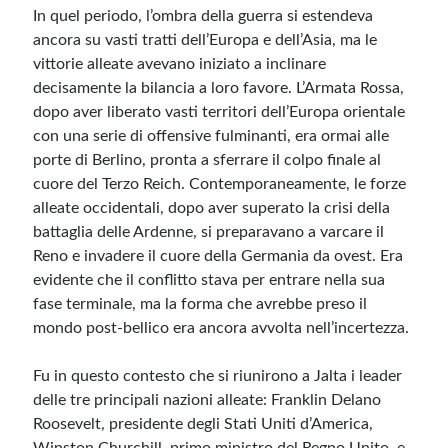
In quel periodo, l’ombra della guerra si estendeva
ancora su vasti tratti dell’Europa e dell’Asia, ma le
Meta
vittorie alleate avevano iniziato a inclinare
Accedi
decisamente la bilancia a loro favore. L’Armata Rossa,
Feed dei contenuti
dopo aver liberato vasti territori dell’Europa orientale
Feed dei commenti
con una serie di offensive fulminanti, era ormai alle
WordPress.org
porte di Berlino, pronta a sferrare il colpo finale al
cuore del Terzo Reich. Contemporaneamente, le forze
alleate occidentali, dopo aver superato la crisi della
battaglia delle Ardenne, si preparavano a varcare il
Reno e invadere il cuore della Germania da ovest. Era
evidente che il conflitto stava per entrare nella sua
fase terminale, ma la forma che avrebbe preso il
mondo post-bellico era ancora avvolta nell’incertezza.
Fu in questo contesto che si riunirono a Jalta i leader
delle tre principali nazioni alleate: Franklin Delano
Roosevelt, presidente degli Stati Uniti d’America,