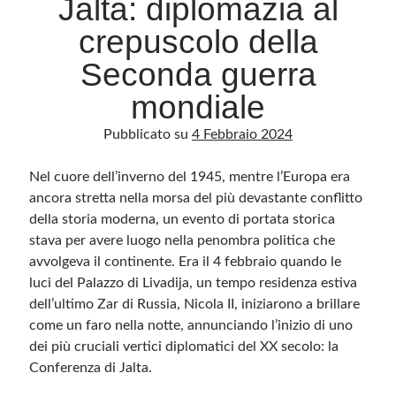
Jalta: diplomazia al
crepuscolo della
Archivio
Seconda guerra
Archivi
mondiale
Pubblicato su
4 Febbraio 2024
Categorie
Categorie
Nel cuore dell’inverno del 1945, mentre l’Europa era
ancora stretta nella morsa del più devastante conflitto
della storia moderna, un evento di portata storica
stava per avere luogo nella penombra politica che
Questo blog non rappresenta una testata giornalistica, in quanto viene aggiornato
avvolgeva il continente. Era il 4 febbraio quando le
senza alcuna periodicità. Non può pertanto considerarsi un prodotto editoriale ai
sensi della legge n· 62 del 7.03.2001. L’autore non è responsabile di quanto
luci del Palazzo di Livadija, un tempo residenza estiva
pubblicato dai lettori nei commenti ai vari post. Saranno comunque cancellati quelli
ritenuti offensivi o lesivi dell’immagine o dell’onorabilità di terzi, di genere spam,
dell’ultimo Zar di Russia, Nicola II, iniziarono a brillare
razzisti o che contengano dati personali non conformi al rispetto delle norme sulla
come un faro nella notte, annunciando l’inizio di uno
privacy. Alcune immagini inserite in questo blog sono tratte da Internet e, pertanto,
considerate di pubblico dominio. Qualora la loro pubblicazione violasse eventuali
dei più cruciali vertici diplomatici del XX secolo: la
diritti d’autore, vi invito a comunicarlo via e-mail a info[at]dinovalle.it e saranno
immediatamente rimosse. L’autore del blog non è responsabile dei siti collegati
Conferenza di Jalta.
tramite link né del loro contenuto, che può essere soggetto a variazioni nel tempo.