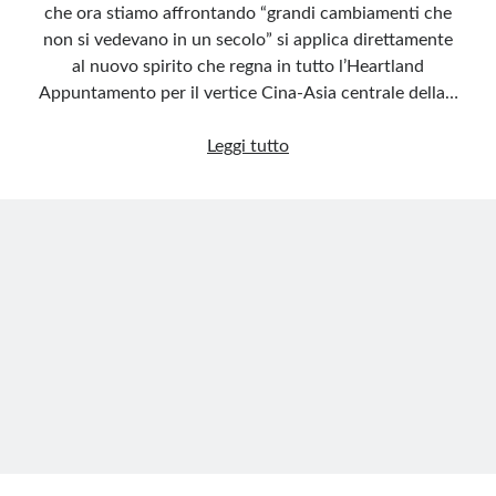
che ora stiamo affrontando “grandi cambiamenti che
non si vedevano in un secolo” si applica direttamente
al nuovo spirito che regna in tutto l’Heartland
Appuntamento per il vertice Cina-Asia centrale della…
Il
Leggi tutto
cuore
eurasiatico
si
alza
per
sfidare
l’Occidente