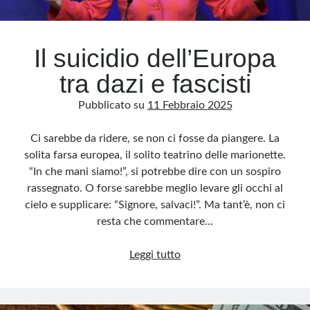
Archivio
Il suicidio dell’Europa
Archivi
tra dazi e fascisti
Pubblicato su
11 Febbraio 2025
Categorie
Categorie
Ci sarebbe da ridere, se non ci fosse da piangere. La
solita farsa europea, il solito teatrino delle marionette.
“In che mani siamo!”, si potrebbe dire con un sospiro
rassegnato. O forse sarebbe meglio levare gli occhi al
Questo blog non rappresenta una testata giornalistica, in quanto viene aggiornato
cielo e supplicare: “Signore, salvaci!”. Ma tant’è, non ci
senza alcuna periodicità. Non può pertanto considerarsi un prodotto editoriale ai
sensi della legge n· 62 del 7.03.2001. L’autore non è responsabile di quanto
resta che commentare…
pubblicato dai lettori nei commenti ai vari post. Saranno comunque cancellati quelli
ritenuti offensivi o lesivi dell’immagine o dell’onorabilità di terzi, di genere spam,
razzisti o che contengano dati personali non conformi al rispetto delle norme sulla
Il
privacy. Alcune immagini inserite in questo blog sono tratte da Internet e, pertanto,
Leggi tutto
considerate di pubblico dominio. Qualora la loro pubblicazione violasse eventuali
suicidio
diritti d’autore, vi invito a comunicarlo via e-mail a info[at]dinovalle.it e saranno
immediatamente rimosse. L’autore del blog non è responsabile dei siti collegati
dell’Europa
tramite link né del loro contenuto, che può essere soggetto a variazioni nel tempo.
tra