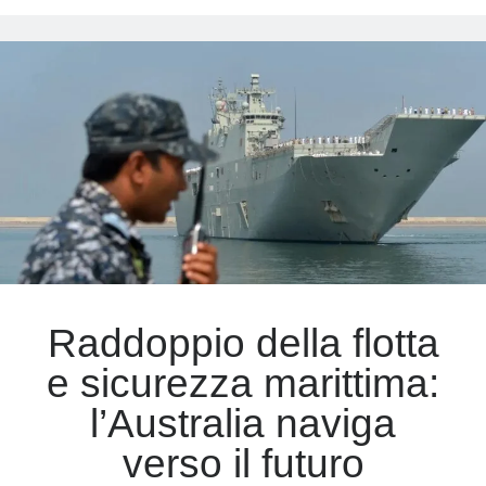
in
avanti
tra
i
mercanti
di
morte
Raddoppio della flotta
e sicurezza marittima:
l’Australia naviga
verso il futuro