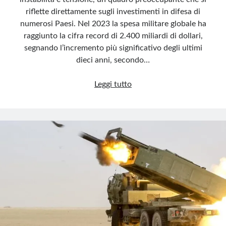
riflette direttamente sugli investimenti in difesa di
numerosi Paesi. Nel 2023 la spesa militare globale ha
raggiunto la cifra record di 2.400 miliardi di dollari,
segnando l’incremento più significativo degli ultimi
dieci anni, secondo…
Spesa
Leggi tutto
militare
mondiale
in
crescita
inarrestabile