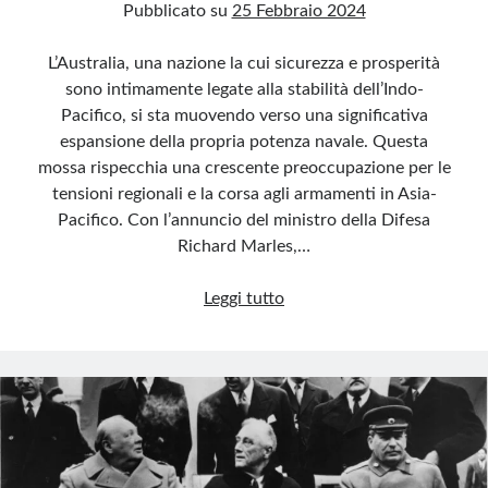
Pubblicato su
25 Febbraio 2024
L’Australia, una nazione la cui sicurezza e prosperità
sono intimamente legate alla stabilità dell’Indo-
Pacifico, si sta muovendo verso una significativa
espansione della propria potenza navale. Questa
mossa rispecchia una crescente preoccupazione per le
tensioni regionali e la corsa agli armamenti in Asia-
Pacifico. Con l’annuncio del ministro della Difesa
Richard Marles,…
Raddoppio
Leggi tutto
della
flotta
e
sicurezza
marittima:
l’Australia
naviga