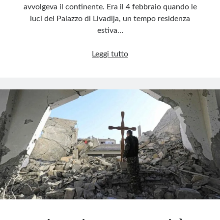
avvolgeva il continente. Era il 4 febbraio quando le
luci del Palazzo di Livadija, un tempo residenza
estiva…
Jalta:
Leggi tutto
diplomazia
al
crepuscolo
della
Seconda
guerra
mondiale