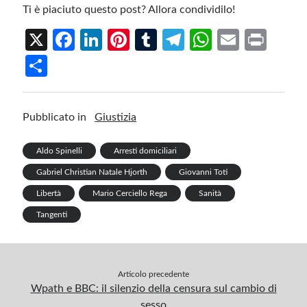
Ti è piaciuto questo post? Allora condividilo!
X
Fa
Li
Pi
T
Te
W
E
Pr
ce
n
nt
u
le
h
m
in
S
b
ke
er
m
gr
at
ail
t
h
o
dI
es
bl
a
s
ar
Pubblicato in
Giustizia
o
n
t
r
m
A
e
k
p
Aldo Spinelli
Arresti domiciliari
p
Gabriel Christian Natale Hjorth
Giovanni Toti
Libertà
Mario Cerciello Rega
Sanità
Tangenti
Articolo precedente
Wpath e BBC: il silenzio della censura sul cambio di
sesso