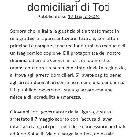
domiciliari di Toti
Pubblicato su
17 Luglio 2024
Archivio
Archivi
Sembra che in Italia la giustizia si sia trasformata in
una grottesca rappresentazione teatrale, con attori
principali e comparse che recitano ruoli da manuale di
Categorie
un tragicomico copione. E il protagonista del nostro
Categorie
dramma odierno è Giovanni Toti, un uomo che,
nonostante non sia nemmeno stato rinviato a giudizio,
si trova agli arresti domiciliari. Sì, avete capito bene:
agli arresti domiciliari senza nemmeno una condanna.
Questo blog non rappresenta una testata giornalistica, in quanto viene aggiornato
E il pubblico, ovvero noi, sta a guardare con una
senza alcuna periodicità. Non può pertanto considerarsi un prodotto editoriale ai
sensi della legge n· 62 del 7.03.2001. L’autore non è responsabile di quanto
miscela di incredulità e amarezza.
pubblicato dai lettori nei commenti ai vari post. Saranno comunque cancellati quelli
ritenuti offensivi o lesivi dell’immagine o dell’onorabilità di terzi, di genere spam,
razzisti o che contengano dati personali non conformi al rispetto delle norme sulla
Giovanni Toti, governatore della Liguria, è stato
privacy. Alcune immagini inserite in questo blog sono tratte da Internet e, pertanto,
considerate di pubblico dominio. Qualora la loro pubblicazione violasse eventuali
arrestato il 7 maggio scorso con l’accusa di aver
diritti d’autore, vi invito a comunicarlo via e-mail a info[at]dinovalle.it e saranno
immediatamente rimosse. L’autore del blog non è responsabile dei siti collegati
intascato tangenti per concedere concessioni portuali
tramite link né del loro contenuto, che può essere soggetto a variazioni nel tempo.
ad Aldo Spinelli. Ma qui sorge la prima, colossale