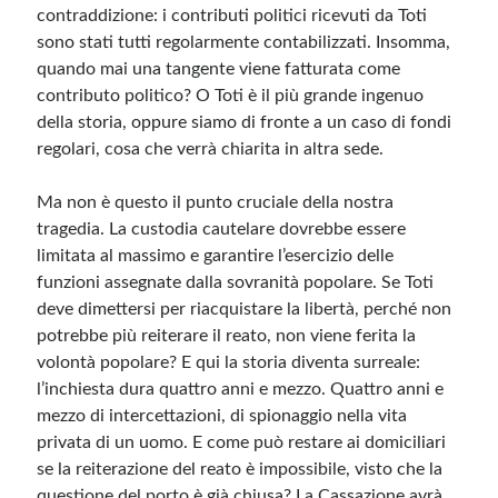
contraddizione: i contributi politici ricevuti da Toti
sono stati tutti regolarmente contabilizzati. Insomma,
Meta
quando mai una tangente viene fatturata come
contributo politico? O Toti è il più grande ingenuo
Accedi
della storia, oppure siamo di fronte a un caso di fondi
Feed dei contenuti
regolari, cosa che verrà chiarita in altra sede.
Feed dei commenti
WordPress.org
Ma non è questo il punto cruciale della nostra
tragedia. La custodia cautelare dovrebbe essere
limitata al massimo e garantire l’esercizio delle
funzioni assegnate dalla sovranità popolare. Se Toti
deve dimettersi per riacquistare la libertà, perché non
potrebbe più reiterare il reato, non viene ferita la
volontà popolare? E qui la storia diventa surreale:
l’inchiesta dura quattro anni e mezzo. Quattro anni e
mezzo di intercettazioni, di spionaggio nella vita
privata di un uomo. E come può restare ai domiciliari
se la reiterazione del reato è impossibile, visto che la
questione del porto è già chiusa? La Cassazione avrà