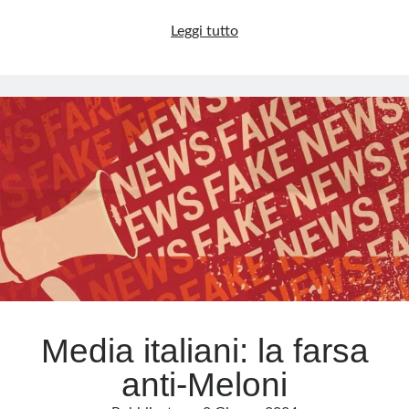
La
Leggi tutto
farsa
degli
arresti
domiciliari
di
Toti
Media italiani: la farsa
anti-Meloni