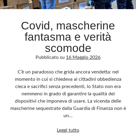
Archivio
Covid, mascherine
Archivi
fantasma e verità
scomode
Categorie
Pubblicato su
16 Maggio 2026
Categorie
C’è un paradosso che grida ancora vendetta: nel
momento in cui si chiedeva ai cittadini obbedienza
cieca e sacrifici senza precedenti, lo Stato non era
Questo blog non rappresenta una testata giornalistica, in quanto viene aggiornato
senza alcuna periodicità. Non può pertanto considerarsi un prodotto editoriale ai
nemmeno in grado di garantire la qualità dei
sensi della legge n· 62 del 7.03.2001. L’autore non è responsabile di quanto
pubblicato dai lettori nei commenti ai vari post. Saranno comunque cancellati quelli
dispositivi che imponeva di usare. La vicenda delle
ritenuti offensivi o lesivi dell’immagine o dell’onorabilità di terzi, di genere spam,
razzisti o che contengano dati personali non conformi al rispetto delle norme sulla
mascherine sequestrate dalla Guardia di Finanza non è
privacy. Alcune immagini inserite in questo blog sono tratte da Internet e, pertanto,
considerate di pubblico dominio. Qualora la loro pubblicazione violasse eventuali
un…
diritti d’autore, vi invito a comunicarlo via e-mail a info[at]dinovalle.it e saranno
immediatamente rimosse. L’autore del blog non è responsabile dei siti collegati
tramite link né del loro contenuto, che può essere soggetto a variazioni nel tempo.
Covid,
Leggi tutto