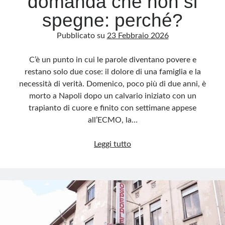
domanda che non si
spegne: perché?
Pubblicato su
23 Febbraio 2026
C’è un punto in cui le parole diventano povere e
restano solo due cose: il dolore di una famiglia e la
necessità di verità. Domenico, poco più di due anni, è
morto a Napoli dopo un calvario iniziato con un
trapianto di cuore e finito con settimane appese
all’ECMO, la…
Domenico,
Leggi tutto
il
cuore
“bruciato”
e
una
domanda