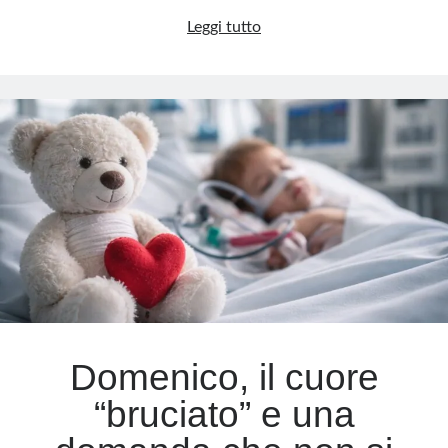
Crans-
Leggi tutto
Montana,
la
Svizzera
che
non
ti
aspetti
Domenico, il cuore
“bruciato” e una