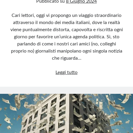
Pubblicato su
8 Giugno 2024
Cari lettori, oggi vi propongo un viaggio straordinario
attraverso il mondo dei media italiani, dove la realtà
viene puntualmente distorta, capovolta e riscritta ogni
giorno per favorire un’unica agenda politica. Sì, sto
parlando di come i nostri cari amici (no, colleghi
proprio no) giornalisti manipolano ogni singola notizia
che riguarda…
Media
Leggi tutto
italiani:
la
farsa
anti-
Meloni