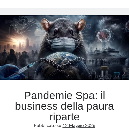
mascherine
fantasma
Meta
e
verità
Accedi
scomode
Feed dei contenuti
Feed dei commenti
WordPress.org
Pandemie Spa: il
business della paura
riparte
Pubblicato su
12 Maggio 2026