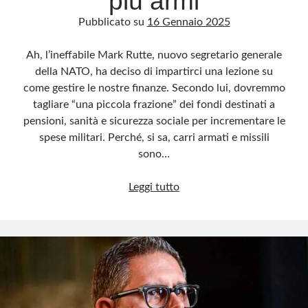
più armi
Pubblicato su
16 Gennaio 2025
Ah, l’ineffabile Mark Rutte, nuovo segretario generale
della NATO, ha deciso di impartirci una lezione su
come gestire le nostre finanze. Secondo lui, dovremmo
tagliare “una piccola frazione” dei fondi destinati a
pensioni, sanità e sicurezza sociale per incrementare le
spese militari. Perché, si sa, carri armati e missili
sono…
Rutte:
Leggi tutto
Meno
welfare,
più
armi