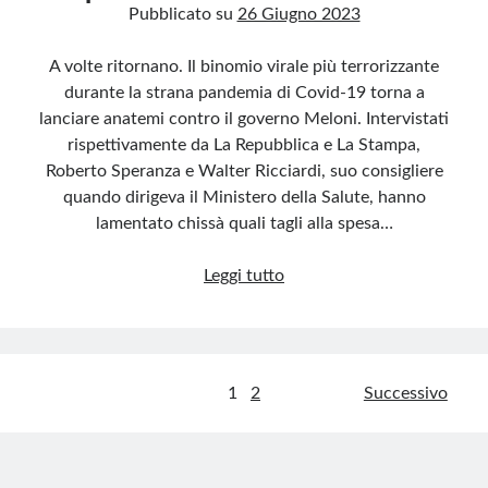
Pubblicato su
26 Giugno 2023
A volte ritornano. Il binomio virale più terrorizzante
durante la strana pandemia di Covid-19 torna a
lanciare anatemi contro il governo Meloni. Intervistati
rispettivamente da La Repubblica e La Stampa,
Roberto Speranza e Walter Ricciardi, suo consigliere
quando dirigeva il Ministero della Salute, hanno
lamentato chissà quali tagli alla spesa…
Tagli
Leggi tutto
alla
sanità:
non
prendiamo
Paginazione
1
2
Successivo
lezioni
degli
da
Speranza
articoli
e