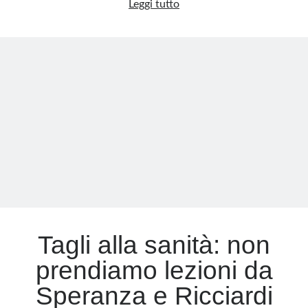
Uno
Leggi tutto
scandalo
chiamato
OMS
Tagli alla sanità: non
prendiamo lezioni da
Speranza e Ricciardi