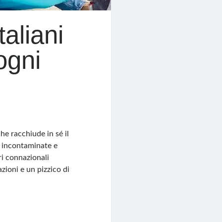
aliani
ogni
he racchiude in sé il
e incontaminate e
ri connazionali
azioni e un pizzico di