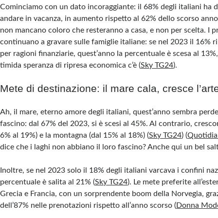
Cominciamo con un dato incoraggiante: il 68% degli italiani ha d
andare in vacanza, in aumento rispetto al 62% dello scorso anno​
non mancano coloro che resteranno a casa, e non per scelta. I 
continuano a gravare sulle famiglie italiane: se nel 2023 il 16% ri
per ragioni finanziarie, quest’anno la percentuale è scesa al 13
timida speranza di ripresa economica c’è​ (
Sky TG24
).
Mete di destinazione: il mare cala, cresce l’art
Ah, il mare, eterno amore degli italiani, quest’anno sembra perde
fascino: dal 67% del 2023, si è scesi al 45%. Al contrario, crescon
6% al 19%) e la montagna (dal 15% al 18%)​ (
Sky TG24
)​ (
Quotidia
dice che i laghi non abbiano il loro fascino? Anche qui un bel sal
Inoltre, se nel 2023 solo il 18% degli italiani varcava i confini na
percentuale è salita al 21%​ (
Sky TG24
). Le mete preferite all’es
Grecia e Francia, con un sorprendente boom della Norvegia, gr
dell’87% nelle prenotazioni rispetto all’anno scorso​ (
Donna Mod