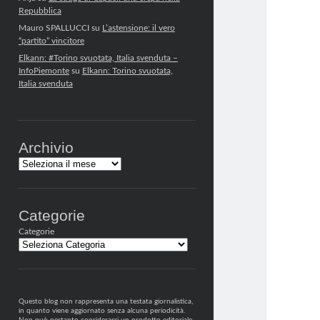
Repubblica
Mauro SPALLUCCI
su
L’astensione: il vero
“partito” vincitore
Elkann: #Torino svuotata, Italia svenduta –
InfoPiemonte
su
Elkann: Torino svuotata,
Italia svenduta
Archivio
Archivi
Categorie
Categorie
Questo blog non rappresenta una testata giornalistica,
in quanto viene aggiornato senza alcuna periodicità.