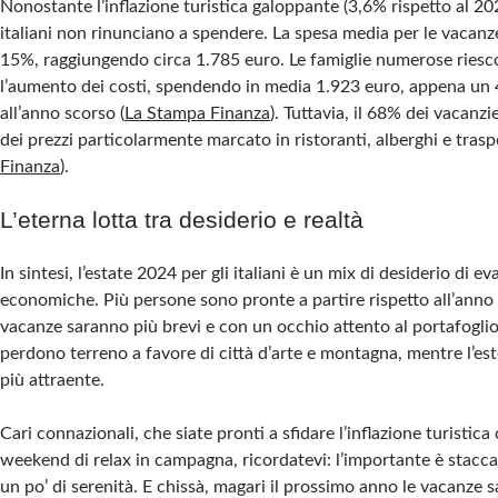
Nonostante l’inflazione turistica galoppante (3,6% rispetto al 2023
italiani non rinunciano a spendere. La spesa media per le vacan
15%, raggiungendo circa 1.785 euro. Le famiglie numerose ries
l’aumento dei costi, spendendo in media 1.923 euro, appena un 4
all’anno scorso​ (
La Stampa Finanza
). Tuttavia, il 68% dei vacanz
dei prezzi particolarmente marcato in ristoranti, alberghi e traspor
Finanza
).
L’eterna lotta tra desiderio e realtà
In sintesi, l’estate 2024 per gli italiani è un mix di desiderio di e
economiche. Più persone sono pronte a partire rispetto all’anno
vacanze saranno più brevi e con un occhio attento al portafogli
perdono terreno a favore di città d’arte e montagna, mentre l’e
più attraente.
Cari connazionali, che siate pronti a sfidare l’inflazione turistica
weekend di relax in campagna, ricordatevi: l’importante è staccar
un po’ di serenità. E chissà, magari il prossimo anno le vacanze 