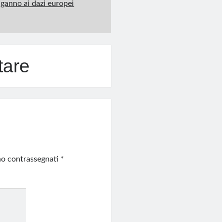
nganno ai dazi europei
tare
ono contrassegnati
*