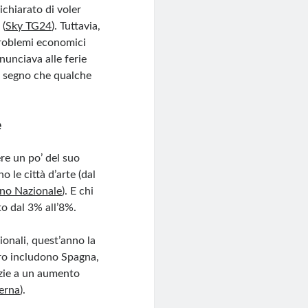
ichiarato di voler
 (
Sky TG24
). Tuttavia,
problemi economici
nunciava alle ferie
%, segno che qualche
e
re un po’ del suo
o le città d’arte (dal
no Nazionale
). E chi
to dal 3% all’8%.
zionali, quest’anno la
tero includono Spagna,
azie a un aumento
erna
).