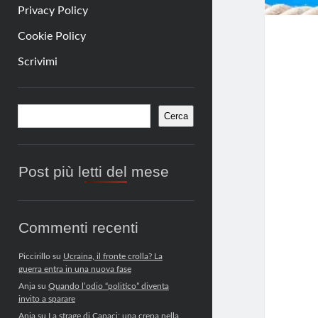
Privacy Policy
Cookie Policy
Scrivimi
Barra
Cerca
Cerca
laterale
Post più letti del mese
Commenti recenti
Piccirillo
su
Ucraina, il fronte crolla? La
guerra entra in una nuova fase
Anja
su
Quando l’odio “politico” diventa
invito a sparare
Anja
su
La strage di Capaci: una crepa nella