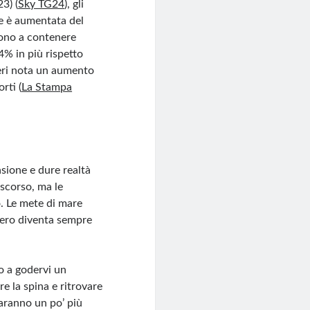
)​ (
Sky TG24
), gli
ze è aumentata del
cono a contenere
% in più rispetto
ieri nota un aumento
ti​ (
La Stampa
vasione e dure realtà
 scorso, ma le
o. Le mete di mare
stero diventa sempre
 o a godervi un
e la spina e ritrovare
saranno un po’ più