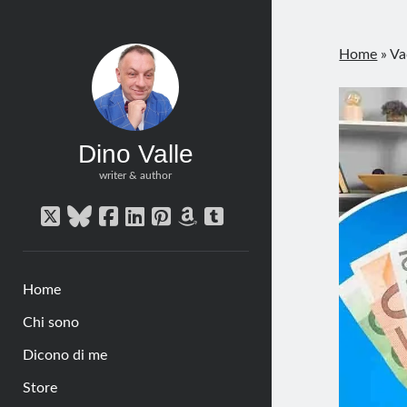
Home
»
Va
Dino Valle
writer & author
twitter
bluesky
facebook
linkedin
pinterest
amazon
tumblr
Home
Chi sono
Dicono di me
Store