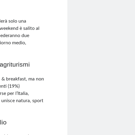
ederà solo una
 weekend è salito al
ncederanno due
ggiorno medio,
agriturismi
bed & breakfast, ma non
nti (19%)​
se per l’Italia,
 unisce natura, sport
lio