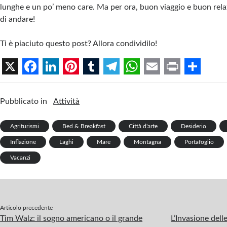
lunghe e un po’ meno care. Ma per ora, buon viaggio e buon rel
di andare!
Ti è piaciuto questo post? Allora condividilo!
X
F
L
P
T
T
W
E
P
S
a
i
i
u
e
h
m
r
h
Pubblicato in
Attività
c
n
n
m
l
a
a
i
a
Agriturismi
e
k
Bed & Breakfast
t
b
e
t
Città d'arte
i
n
Desiderio
r
Inflazione
Laghi
Mare
Montagna
Portafoglio
b
e
e
l
g
s
l
t
e
Vacanzi
o
d
r
r
r
A
o
I
e
a
p
k
n
s
m
p
t
Articolo precedente
Tim Walz: il sogno americano o il grande
L’Invasione delle