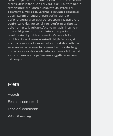
Non può pertanto considerarsi un prodotto editoriale
ai sensi della legge n· 62 del 7.03.2001. L’autore non è
responsabile di quanto pubblicato dai lettori nei
commenti ai vari post. Saranno comunque cancellati
quelli ritenuti offensivi o lesivi dell’immagine o
dell’onorabilità di terzi, di genere spam, razzisti o che
contengano dati personali non conformi al rispetto
delle norme sulla privacy. Alcune immagini inserite in
questo blog sono tratte da Internet e, pertanto,
considerate di pubblico dominio. Qualora la loro
pubblicazione violasse eventuali diritti d’autore, vi
invito a comunicarlo via e-mail a info[at]dinovalle.it e
saranno immediatamente rimosse. L’autore del blog
non è responsabile dei siti collegati tramite link né del
loro contenuto, che può essere soggetto a variazioni
nel tempo.
Meta
Accedi
Feed dei contenuti
Feed dei commenti
WordPress.org