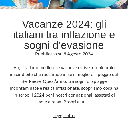
Archivio
Vacanze 2024: gli
Archivi
italiani tra inflazione e
sogni d’evasione
Categorie
Pubblicato su
9 Agosto 2024
Categorie
Ah, l’italiano medio e le vacanze estive: un binomio
inscindibile che racchiude in sé il meglio e il peggio del
Bel Paese. Quest’anno, tra sogni di spiagge
Questo blog non rappresenta una testata giornalistica, in quanto viene aggiornato
senza alcuna periodicità. Non può pertanto considerarsi un prodotto editoriale ai
incontaminate e realtà inflazionate, scopriamo cosa ha
sensi della legge n· 62 del 7.03.2001. L’autore non è responsabile di quanto
pubblicato dai lettori nei commenti ai vari post. Saranno comunque cancellati quelli
in serbo il 2024 per i nostri connazionali assetati di
ritenuti offensivi o lesivi dell’immagine o dell’onorabilità di terzi, di genere spam,
razzisti o che contengano dati personali non conformi al rispetto delle norme sulla
sole e relax. Pronti a un…
privacy. Alcune immagini inserite in questo blog sono tratte da Internet e, pertanto,
considerate di pubblico dominio. Qualora la loro pubblicazione violasse eventuali
diritti d’autore, vi invito a comunicarlo via e-mail a info[at]dinovalle.it e saranno
Vacanze
Leggi tutto
immediatamente rimosse. L’autore del blog non è responsabile dei siti collegati
tramite link né del loro contenuto, che può essere soggetto a variazioni nel tempo.
2024: