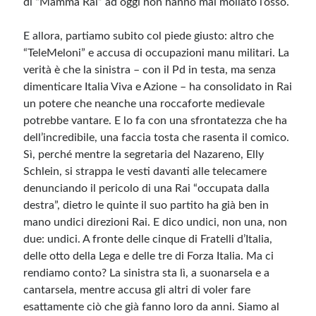
di “Mamma Rai” ad oggi non hanno mai mollato l’osso.
E allora, partiamo subito col piede giusto: altro che
Meta
“TeleMeloni” e accusa di occupazioni manu militari. La
Accedi
verità è che la sinistra – con il Pd in testa, ma senza
Feed dei contenuti
dimenticare Italia Viva e Azione – ha consolidato in Rai
Feed dei commenti
un potere che neanche una roccaforte medievale
WordPress.org
potrebbe vantare. E lo fa con una sfrontatezza che ha
dell’incredibile, una faccia tosta che rasenta il comico.
Sì, perché mentre la segretaria del Nazareno, Elly
Schlein, si strappa le vesti davanti alle telecamere
denunciando il pericolo di una Rai “occupata dalla
destra”, dietro le quinte il suo partito ha già ben in
mano undici direzioni Rai. E dico undici, non una, non
due: undici. A fronte delle cinque di Fratelli d’Italia,
delle otto della Lega e delle tre di Forza Italia. Ma ci
rendiamo conto? La sinistra sta lì, a suonarsela e a
cantarsela, mentre accusa gli altri di voler fare
esattamente ciò che già fanno loro da anni. Siamo al