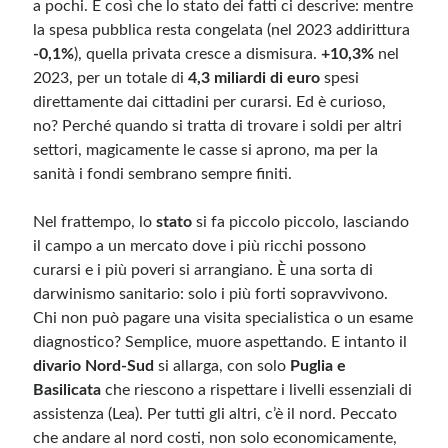
a pochi. È così che lo stato dei fatti ci descrive: mentre
la spesa pubblica resta congelata (nel 2023 addirittura
-0,1%
), quella privata cresce a dismisura.
+10,3%
nel
2023, per un totale di
4,3 miliardi di euro
spesi
direttamente dai cittadini per curarsi. Ed è curioso,
no? Perché quando si tratta di trovare i soldi per altri
settori, magicamente le casse si aprono, ma per la
sanità i fondi sembrano sempre finiti.
Nel frattempo, lo
stato
si fa piccolo piccolo, lasciando
il campo a un mercato dove i più ricchi possono
curarsi e i più poveri si arrangiano. È una sorta di
darwinismo sanitario: solo i più forti sopravvivono.
Chi non può pagare una visita specialistica o un esame
diagnostico? Semplice, muore aspettando. E intanto il
divario Nord-Sud
si allarga, con solo
Puglia e
Basilicata
che riescono a rispettare i livelli essenziali di
assistenza (Lea). Per tutti gli altri, c’è il nord. Peccato
che andare al nord costi, non solo economicamente,