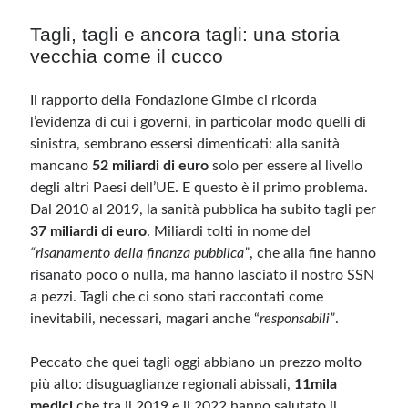
Tagli, tagli e ancora tagli: una storia
Meta
vecchia come il cucco
Accedi
Il rapporto della Fondazione Gimbe ci ricorda
Feed dei contenuti
l’evidenza di cui i governi, in particolar modo quelli di
Feed dei commenti
sinistra, sembrano essersi dimenticati: alla sanità
WordPress.org
mancano
52 miliardi di euro
solo per essere al livello
degli altri Paesi dell’UE. E questo è il primo problema.
Dal 2010 al 2019, la sanità pubblica ha subito tagli per
37 miliardi di euro
. Miliardi tolti in nome del
“risanamento della finanza pubblica”
, che alla fine hanno
risanato poco o nulla, ma hanno lasciato il nostro SSN
a pezzi. Tagli che ci sono stati raccontati come
inevitabili, necessari, magari anche “
responsabili”
.
Peccato che quei tagli oggi abbiano un prezzo molto
più alto: disuguaglianze regionali abissali,
11mila
medici
che tra il 2019 e il 2022 hanno salutato il