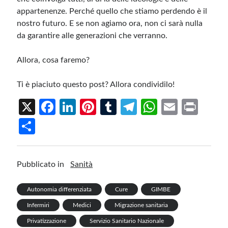
appartenenze. Perché quello che stiamo perdendo è il
nostro futuro. E se non agiamo ora, non ci sarà nulla
da garantire alle generazioni che verranno.
Allora, cosa faremo?
Ti è piaciuto questo post? Allora condividilo!
X
Fa
Li
Pi
T
Te
W
E
Pr
ce
n
nt
u
le
h
m
in
S
b
ke
er
m
gr
at
ail
t
h
o
dI
es
bl
a
s
ar
Pubblicato in
Sanità
o
n
t
r
m
A
e
k
p
Autonomia differenziata
Cure
GIMBE
p
Infermiri
Medici
Migrazione sanitaria
Privatizzazione
Servizio Sanitario Nazionale