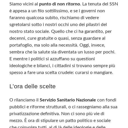
Siamo vicini al
punto di non ritorno
. La tenuta del SSN
è appesa a un filo sottilissimo, e se i governi non
faranno qualcosa subito, rischiamo di vedere
sgretolarsi sotto i nostri occhi uno dei pilastri del
nostro stato sociale. Quello che ci ha garantito, per
decenni, cure gratuite o quasi, senza guardare al
portafoglio, ma solo alla necessità. Oggi, invece,
sembra che la salute sia diventata un lusso per pochi.
E mentre i politici si azzuffano su questioni
ideologiche e bilanci, i cittadini si trovano sempre più
spesso a fare una scelta crudele: curarsi o mangiare.
L’ora delle scelte
O rilanciamo il
Servizio Sanitario Nazionale
con fondi
pubblici e riforme strutturali, o ci rassegniamo alla sua
privatizzazione definitiva. Non ci sono più vie di
mezzo. È ora di stipulare un patto politico e sociale
che coinvolga tutti, al di là delle ideologie e delle