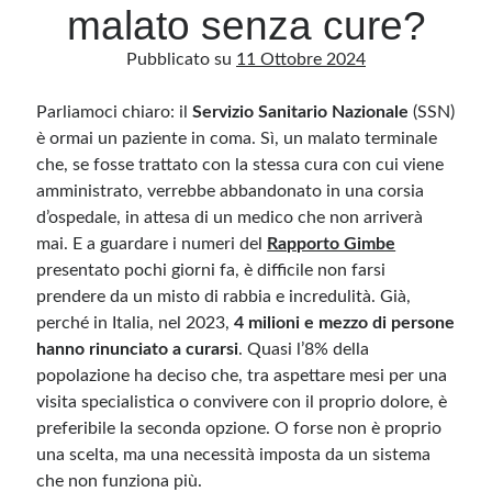
malato senza cure?
Pubblicato su
11 Ottobre 2024
Archivio
Archivi
Parliamoci chiaro: il
Servizio Sanitario Nazionale
(SSN)
è ormai un paziente in coma. Sì, un malato terminale
che, se fosse trattato con la stessa cura con cui viene
Categorie
amministrato, verrebbe abbandonato in una corsia
Categorie
d’ospedale, in attesa di un medico che non arriverà
mai. E a guardare i numeri del
Rapporto Gimbe
presentato pochi giorni fa, è difficile non farsi
prendere da un misto di rabbia e incredulità. Già,
Questo blog non rappresenta una testata giornalistica, in quanto viene aggiornato
perché in Italia, nel 2023,
4 milioni e mezzo di persone
senza alcuna periodicità. Non può pertanto considerarsi un prodotto editoriale ai
sensi della legge n· 62 del 7.03.2001. L’autore non è responsabile di quanto
hanno rinunciato a curarsi
. Quasi l’8% della
pubblicato dai lettori nei commenti ai vari post. Saranno comunque cancellati quelli
popolazione ha deciso che, tra aspettare mesi per una
ritenuti offensivi o lesivi dell’immagine o dell’onorabilità di terzi, di genere spam,
razzisti o che contengano dati personali non conformi al rispetto delle norme sulla
visita specialistica o convivere con il proprio dolore, è
privacy. Alcune immagini inserite in questo blog sono tratte da Internet e, pertanto,
considerate di pubblico dominio. Qualora la loro pubblicazione violasse eventuali
preferibile la seconda opzione. O forse non è proprio
diritti d’autore, vi invito a comunicarlo via e-mail a info[at]dinovalle.it e saranno
immediatamente rimosse. L’autore del blog non è responsabile dei siti collegati
una scelta, ma una necessità imposta da un sistema
tramite link né del loro contenuto, che può essere soggetto a variazioni nel tempo.
che non funziona più.