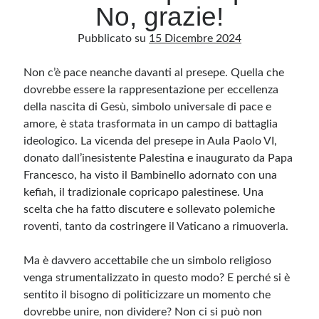
No, grazie!
Pubblicato su
15 Dicembre 2024
Archivio
Archivi
Non c’è pace neanche davanti al presepe. Quella che
dovrebbe essere la rappresentazione per eccellenza
della nascita di Gesù, simbolo universale di pace e
Categorie
amore, è stata trasformata in un campo di battaglia
Categorie
ideologico. La vicenda del presepe in Aula Paolo VI,
donato dall’inesistente Palestina e inaugurato da Papa
Francesco, ha visto il Bambinello adornato con una
kefiah, il tradizionale copricapo palestinese. Una
Questo blog non rappresenta una testata giornalistica, in quanto viene aggiornato
scelta che ha fatto discutere e sollevato polemiche
senza alcuna periodicità. Non può pertanto considerarsi un prodotto editoriale ai
sensi della legge n· 62 del 7.03.2001. L’autore non è responsabile di quanto
roventi, tanto da costringere il Vaticano a rimuoverla.
pubblicato dai lettori nei commenti ai vari post. Saranno comunque cancellati quelli
ritenuti offensivi o lesivi dell’immagine o dell’onorabilità di terzi, di genere spam,
razzisti o che contengano dati personali non conformi al rispetto delle norme sulla
Ma è davvero accettabile che un simbolo religioso
privacy. Alcune immagini inserite in questo blog sono tratte da Internet e, pertanto,
considerate di pubblico dominio. Qualora la loro pubblicazione violasse eventuali
venga strumentalizzato in questo modo? E perché si è
diritti d’autore, vi invito a comunicarlo via e-mail a info[at]dinovalle.it e saranno
immediatamente rimosse. L’autore del blog non è responsabile dei siti collegati
sentito il bisogno di politicizzare un momento che
tramite link né del loro contenuto, che può essere soggetto a variazioni nel tempo.
dovrebbe unire, non dividere? Non ci si può non