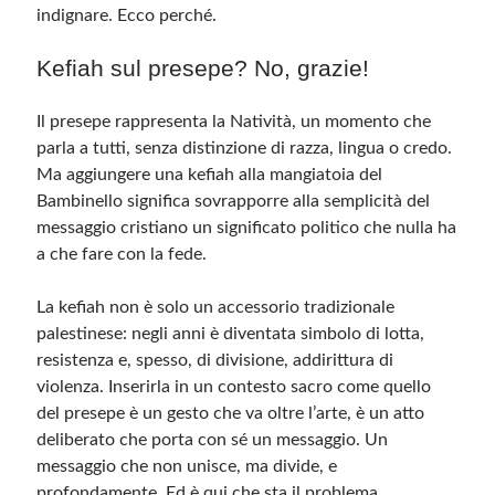
indignare. Ecco perché.
Meta
Kefiah sul presepe? No, grazie!
Accedi
Il presepe rappresenta la Natività, un momento che
Feed dei contenuti
parla a tutti, senza distinzione di razza, lingua o credo.
Feed dei commenti
Ma aggiungere una kefiah alla mangiatoia del
WordPress.org
Bambinello significa sovrapporre alla semplicità del
messaggio cristiano un significato politico che nulla ha
a che fare con la fede.
La kefiah non è solo un accessorio tradizionale
palestinese: negli anni è diventata simbolo di lotta,
resistenza e, spesso, di divisione, addirittura di
violenza. Inserirla in un contesto sacro come quello
del presepe è un gesto che va oltre l’arte, è un atto
deliberato che porta con sé un messaggio. Un
messaggio che non unisce, ma divide, e
profondamente. Ed è qui che sta il problema.