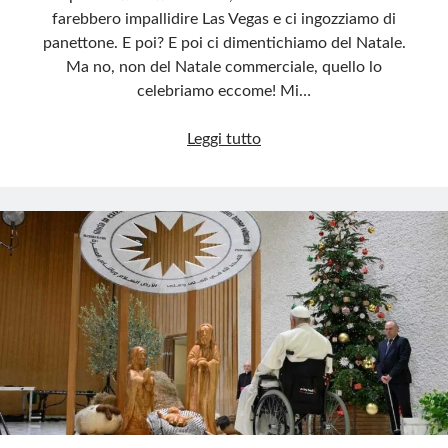
farebbero impallidire Las Vegas e ci ingozziamo di
panettone. E poi? E poi ci dimentichiamo del Natale.
Ma no, non del Natale commerciale, quello lo
celebriamo eccome! Mi…
Natale:
Leggi tutto
il
miracolo
che
abbiamo
dimenticato