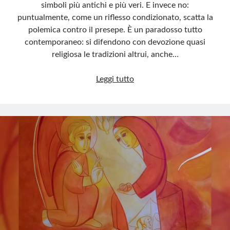
simboli più antichi e più veri. E invece no:
puntualmente, come un riflesso condizionato, scatta la
polemica contro il presepe. È un paradosso tutto
contemporaneo: si difendono con devozione quasi
religiosa le tradizioni altrui, anche…
Giù
Leggi tutto
le
mani
dal
presepe!