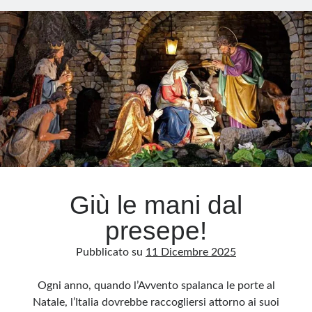
in
cui
Meta
nacque
Accedi
il
Feed dei contenuti
presepe
Feed dei commenti
WordPress.org
Giù le mani dal
presepe!
Pubblicato su
11 Dicembre 2025
Ogni anno, quando l’Avvento spalanca le porte al
Natale, l’Italia dovrebbe raccogliersi attorno ai suoi