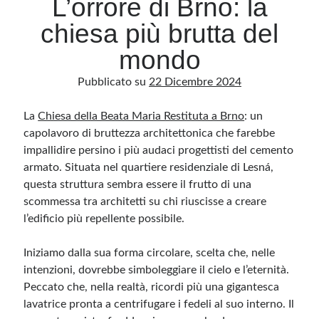
L’orrore di Brno: la
chiesa più brutta del
Archivio
mondo
Archivi
Pubblicato su
22 Dicembre 2024
La
Categorie
Chiesa della Beata Maria Restituta a Brno
: un
capolavoro di bruttezza architettonica che farebbe
Categorie
impallidire persino i più audaci progettisti del cemento
armato. Situata nel quartiere residenziale di Lesná,
questa struttura sembra essere il frutto di una
scommessa tra architetti su chi riuscisse a creare
Questo blog non rappresenta una testata giornalistica, in quanto viene aggiornato
senza alcuna periodicità. Non può pertanto considerarsi un prodotto editoriale ai
l’edificio più repellente possibile.
sensi della legge n· 62 del 7.03.2001. L’autore non è responsabile di quanto
pubblicato dai lettori nei commenti ai vari post. Saranno comunque cancellati quelli
ritenuti offensivi o lesivi dell’immagine o dell’onorabilità di terzi, di genere spam,
Iniziamo dalla sua forma circolare, scelta che, nelle
razzisti o che contengano dati personali non conformi al rispetto delle norme sulla
privacy. Alcune immagini inserite in questo blog sono tratte da Internet e, pertanto,
intenzioni, dovrebbe simboleggiare il cielo e l’eternità.
considerate di pubblico dominio. Qualora la loro pubblicazione violasse eventuali
diritti d’autore, vi invito a comunicarlo via e-mail a info[at]dinovalle.it e saranno
Peccato che, nella realtà, ricordi più una gigantesca
immediatamente rimosse. L’autore del blog non è responsabile dei siti collegati
tramite link né del loro contenuto, che può essere soggetto a variazioni nel tempo.
lavatrice pronta a centrifugare i fedeli al suo interno. Il