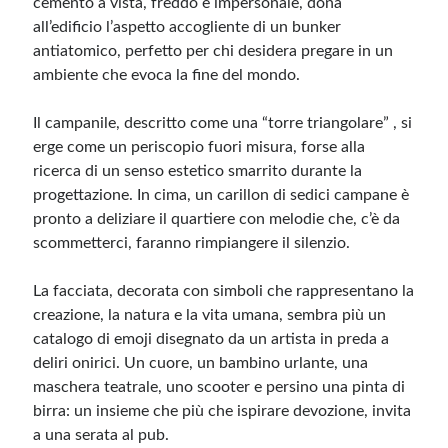
cemento a vista, freddo e impersonale, dona
all’edificio l’aspetto accogliente di un bunker
antiatomico, perfetto per chi desidera pregare in un
Meta
ambiente che evoca la fine del mondo.
Accedi
Feed dei contenuti
Il campanile, descritto come una “torre triangolare” , si
Feed dei commenti
erge come un periscopio fuori misura, forse alla
WordPress.org
ricerca di un senso estetico smarrito durante la
progettazione. In cima, un carillon di sedici campane è
pronto a deliziare il quartiere con melodie che, c’è da
scommetterci, faranno rimpiangere il silenzio.
La facciata, decorata con simboli che rappresentano la
creazione, la natura e la vita umana, sembra più un
catalogo di emoji disegnato da un artista in preda a
deliri onirici. Un cuore, un bambino urlante, una
maschera teatrale, uno scooter e persino una pinta di
birra: un insieme che più che ispirare devozione, invita
a una serata al pub.