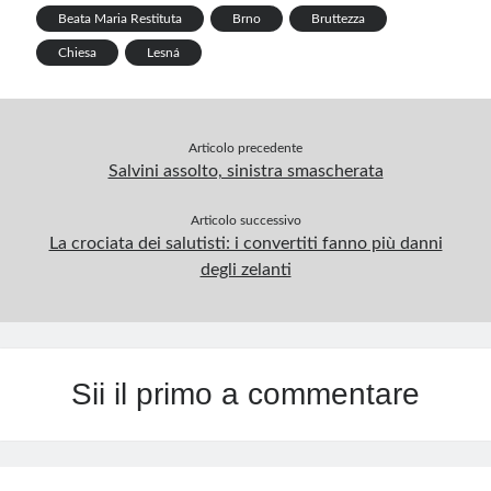
k
p
Beata Maria Restituta
Brno
Bruttezza
p
Chiesa
Lesná
Articolo precedente
Salvini assolto, sinistra smascherata
Articolo successivo
La crociata dei salutisti: i convertiti fanno più danni
degli zelanti
Sii il primo a commentare