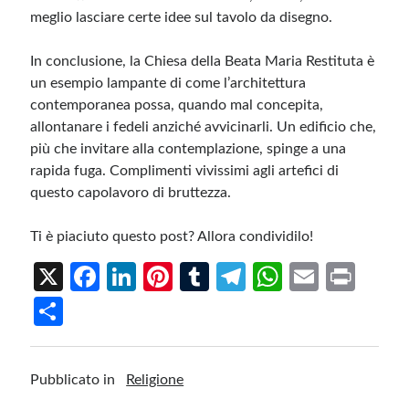
meglio lasciare certe idee sul tavolo da disegno.
In conclusione, la Chiesa della Beata Maria Restituta è
un esempio lampante di come l’architettura
contemporanea possa, quando mal concepita,
allontanare i fedeli anziché avvicinarli. Un edificio che,
più che invitare alla contemplazione, spinge a una
rapida fuga. Complimenti vivissimi agli artefici di
questo capolavoro di bruttezza.
Ti è piaciuto questo post? Allora condividilo!
X
Fa
Li
Pi
T
Te
W
E
Pr
ce
n
nt
u
le
h
m
in
S
b
ke
er
m
gr
at
ail
t
h
o
dI
es
bl
a
s
ar
Pubblicato in
Religione
o
n
t
r
m
A
e