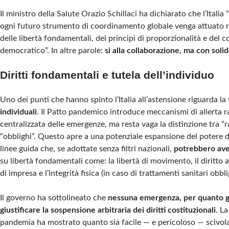
Il ministro della Salute Orazio Schillaci ha dichiarato che l’Italia 
ogni futuro strumento di coordinamento globale venga attuato n
delle libertà fondamentali, dei principi di proporzionalità e del c
democratico”. In altre parole:
si alla collaborazione, ma con soli
Diritti fondamentali e tutela dell’individuo
Uno dei punti che hanno spinto l’Italia all’astensione riguarda la
individuali
. Il Patto pandemico introduce meccanismi di allerta r
centralizzata delle emergenze, ma resta vaga la distinzione tra 
“obblighi”. Questo apre a una potenziale espansione del potere 
linee guida che, se adottate senza filtri nazionali,
potrebbero aver
su libertà fondamentali come: la libertà di movimento, il diritto all
di impresa e l’integrità fisica (in caso di trattamenti sanitari obbli
Il governo ha sottolineato che
nessuna emergenza, per quanto g
giustificare la sospensione arbitraria dei diritti costituzionali
. La
pandemia ha mostrato quanto sia facile — e pericoloso — scivola