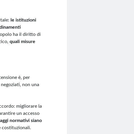
ntale:
le istituzioni
ordinamenti
polo ha il diritto di
tico,
quali misure
tensione è, per
i negoziati, non una
accordo: migliorare la
garantire un accesso
saggi normativi siano
 costituzionali.