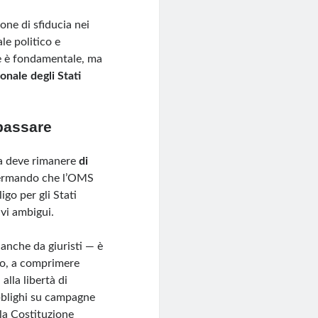
ione di sfiducia nei
le politico e
le è fondamentale, ma
onale degli Stati
epassare
ica deve rimanere
di
ffermando che l’OMS
go per gli Stati
ivi ambigui.
e anche da giuristi — è
po, a comprimere
alla libertà di
obblighi su campagne
 la Costituzione