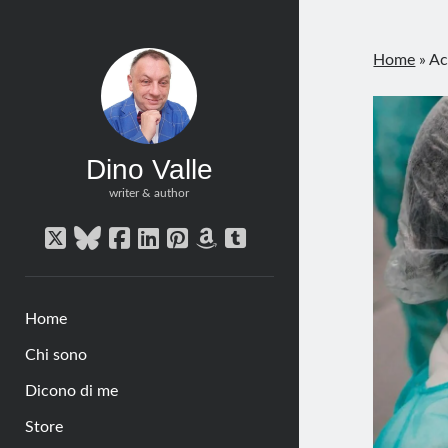
Home
»
Ac
Dino Valle
writer & author
twitter
bluesky
facebook
linkedin
pinterest
amazon
tumblr
Home
Chi sono
Dicono di me
Store