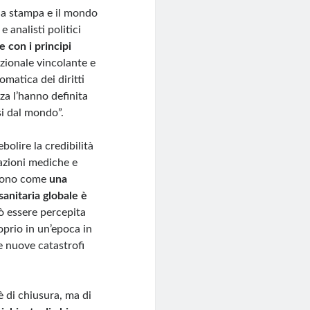
, la stampa e il mondo
e analisti politici
 con i principi
zionale vincolante e
atica dei diritti
za l’hanno definita
si dal mondo”.
ebolire la credibilità
iazioni mediche e
edono come
una
sanitaria globale è
ò essere percepita
oprio in un’epoca in
re nuove catastrofi
è di chiusura, ma di