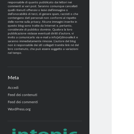
responsabile di quanto pubblicato dai lettori nei
commenti ai vari post. Saranno comunque cancellati
quelli ritenuti offensivi o lesivi dell’immagine o
dell’onorabilità di terzi, di genere spam, razzisti o che
contengano dati personali non conformi al rispetto
delle norme sulla privacy. Alcune immagini inserite in
questo blog sono tratte da Internet e, pertanto,
considerate di pubblico dominio. Qualora la loro
pubblicazione violasse eventuali diritti d’autore, vi
invito a comunicarlo via e-mail a info[at]dinovalle.it e
saranno immediatamente rimosse. L’autore del blog
non è responsabile dei siti collegati tramite link né del
loro contenuto, che può essere soggetto a variazioni
nel tempo.
Meta
Accedi
Feed dei contenuti
Feed dei commenti
WordPress.org