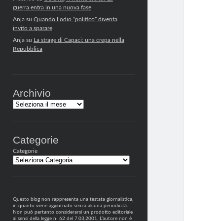
guerra entra in una nuova fase
Anja
su
Quando l’odio “politico” diventa
invito a sparare
Anja
su
La strage di Capaci: una crepa nella
Repubblica
Archivio
Archivi
Categorie
Categorie
Questo blog non rappresenta una testata giornalistica,
in quanto viene aggiornato senza alcuna periodicità.
Non può pertanto considerarsi un prodotto editoriale
ai sensi della legge n· 62 del 7.03.2001. L’autore non è