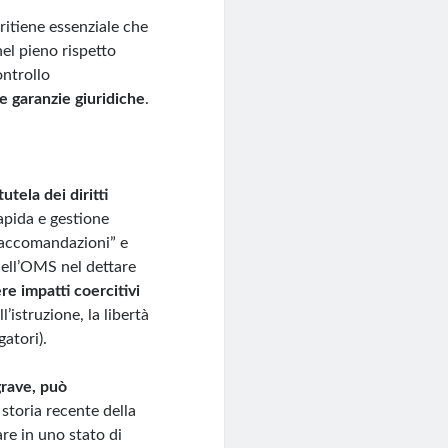
“ritiene essenziale che
el pieno rispetto
ontrollo
de garanzie giuridiche
.
tutela dei diritti
apida e gestione
“raccomandazioni” e
dell’OMS nel dettare
e impatti coercitivi
’istruzione, la libertà
gatori).
rave, può
 storia recente della
re in uno stato di