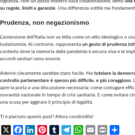
vigilanza. Non un passo indietro sulla collaborazione, bensì
una 
su regole, limiti e garanzie
. Una differenza sottile ma fondament
Prudenza, non negazionismo
L’astensione dell’Italia non va letta come un atto ideologico o un
isolazionista. Al contrario, rappresenta
un gesto di prudenza ist
contesto dove la memoria della pandemia è ancora viva e le impl
accordi sanitari sono enormi.
Aderire ciecamente sarebbe stato facile. Ma
tutelare la democraz
controllo parlamentare è spesso più difficile, e più coraggioso
. 
apre la porta a una discussione necessaria: come coniugare effic
sovranità nazionale in tempo di crisi sanitaria. E come evitare ch
una scusa per aggirare il principio di legalità.
Ti è piaciuto questo post? Allora condividilo!
X
Fa
Li
Pi
T
Te
W
E
Pr
S