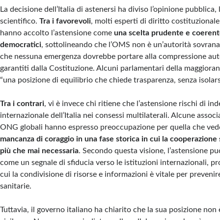
La decisione dell’Italia di astenersi ha diviso l’opinione pubblica
scientifico.
Tra i favorevoli
, molti esperti di diritto costituzionale 
hanno accolto l’astensione come
una scelta prudente e coerente
democratici
, sottolineando che l’OMS non è un’autorità sovrana
che nessuna emergenza dovrebbe portare alla compressione autom
garantiti dalla Costituzione. Alcuni parlamentari della maggioran
“una posizione di equilibrio che chiede trasparenza, senza isolar
Tra i contrari
, vi è invece chi ritiene che l’astensione rischi di ind
internazionale dell’Italia nei consessi multilaterali. Alcune assoc
ONG globali hanno espresso preoccupazione per quella che v
mancanza di coraggio in una fase storica in cui la cooperazione 
più che mai necessaria
. Secondo questa visione, l’astensione pu
come un segnale di sfiducia verso le istituzioni internazionali, pr
cui la condivisione di risorse e informazioni è vitale per preveni
sanitarie.
Tuttavia, il governo italiano ha chiarito che la sua posizione non 