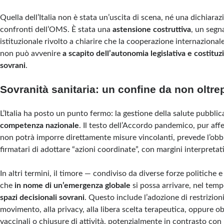
Quella dell’Italia non è stata un’uscita di scena, né una dichiaraz
confronti dell’OMS. È stata una
astensione costruttiva
, un segna
istituzionale rivolto a chiarire che la cooperazione internaziona
non può avvenire
a scapito dell’autonomia legislativa e costituzi
sovrani
.
Sovranità sanitaria: un confine da non oltr
L’Italia ha posto un punto fermo: la gestione della salute pubbl
competenza nazionale
. Il testo dell’Accordo pandemico, pur a
non potrà imporre direttamente misure vincolanti, prevede l’obbli
firmatari di adottare “azioni coordinate”, con margini interpretat
In altri termini, il timore — condiviso da diverse forze politiche 
che
in nome di un’emergenza globale
si possa arrivare, nel tem
spazi decisionali sovrani
. Questo include l’adozione di restrizioni 
movimento, alla privacy, alla libera scelta terapeutica, oppure 
vaccinali o chiusure di attività, potenzialmente in contrasto con