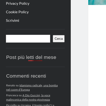
Privacy Policy
Cookie Policy
Scrivimi
Barra
Cerca
Cerca
laterale
Post più letti del mese
Commenti recenti
Renato
su
Islamismo radicale, una bomba
nel cuore d’Europa
Frsncesca
su
A Dio Guccini, la voce
malinconica della nostra giovinezza
Piccirillo
su
Ucraina, il fronte crolla? La