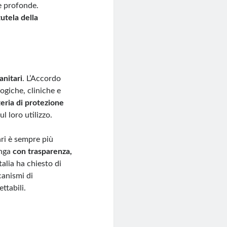
e profonde.
utela della
anitari
. L’Accordo
ogiche, cliniche e
teria di protezione
l loro utilizzo.
ari è sempre più
enga
con trasparenza,
’Italia ha chiesto di
canismi di
ttabili.