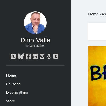
Home
»
As
Dino Valle
writer & author
twitter
bluesky
facebook
linkedin
pinterest
amazon
tumblr
Home
Chi sono
Dicono di me
Store