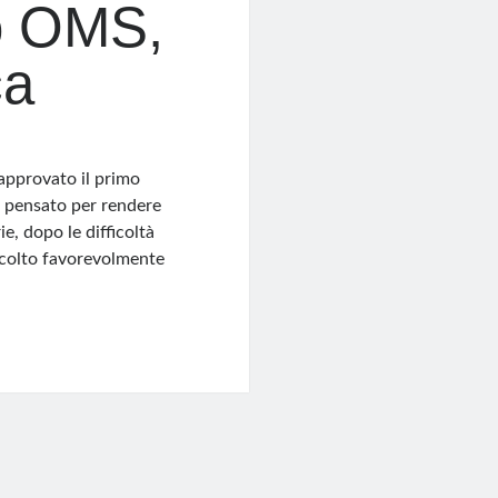
o OMS,
ca
approvato il primo
e pensato per rendere
e, dopo le difficoltà
ccolto favorevolmente