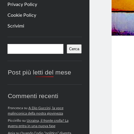
Privacy Policy
Cookie Policy
Scrivimi
Barra
Cerca
Cerca
laterale
Post più letti del mese
Commenti recenti
Frsncesca
su
A Dio Guccini, la voce
malinconica della nostra giovinezza
Piccirillo
su
Ucraina, il fronte crolla? La
guerra entra in una nuova fase
Anja
su
Quando l’odio “politico” diventa