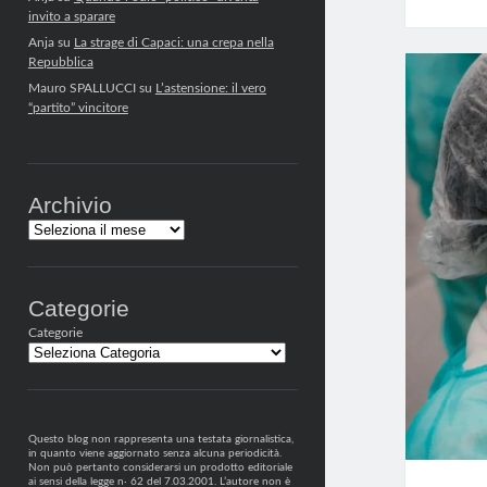
invito a sparare
Anja
su
La strage di Capaci: una crepa nella
Repubblica
Mauro SPALLUCCI
su
L’astensione: il vero
“partito” vincitore
Archivio
Archivi
Categorie
Categorie
Questo blog non rappresenta una testata giornalistica,
in quanto viene aggiornato senza alcuna periodicità.
Non può pertanto considerarsi un prodotto editoriale
ai sensi della legge n· 62 del 7.03.2001. L’autore non è