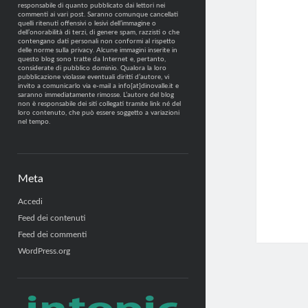
responsabile di quanto pubblicato dai lettori nei
commenti ai vari post. Saranno comunque cancellati
quelli ritenuti offensivi o lesivi dell’immagine o
dell’onorabilità di terzi, di genere spam, razzisti o che
contengano dati personali non conformi al rispetto
delle norme sulla privacy. Alcune immagini inserite in
questo blog sono tratte da Internet e, pertanto,
considerate di pubblico dominio. Qualora la loro
pubblicazione violasse eventuali diritti d’autore, vi
invito a comunicarlo via e-mail a info[at]dinovalle.it e
saranno immediatamente rimosse. L’autore del blog
non è responsabile dei siti collegati tramite link né del
loro contenuto, che può essere soggetto a variazioni
nel tempo.
Meta
Accedi
Feed dei contenuti
Feed dei commenti
WordPress.org