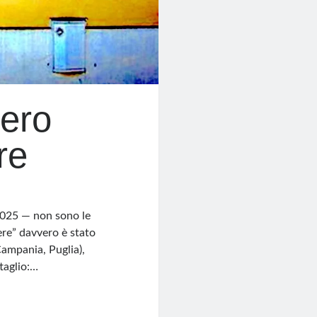
vero
re
 2025 — non sono le
cere” davvero è stato
Campania, Puglia),
ttaglio:…