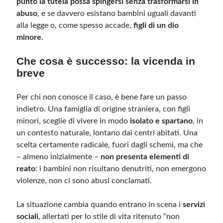
punto la tutela possa spingersi senza trasformarsi in
abuso
, e se davvero esistano bambini uguali davanti
alla legge o, come spesso accade,
figli di un dio
Meta
minore
.
Accedi
Feed dei contenuti
Che cosa è successo: la vicenda in
Feed dei commenti
breve
WordPress.org
Per chi non conosce il caso, è bene fare un passo
indietro. Una famiglia di origine straniera, con figli
minori, sceglie di vivere in modo
isolato e spartano
, in
un contesto naturale, lontano dai centri abitati. Una
scelta certamente radicale, fuori dagli schemi, ma che
– almeno inizialmente –
non presenta elementi di
reato
: i bambini non risultano denutriti, non emergono
violenze, non ci sono abusi conclamati.
La situazione cambia quando entrano in scena i
servizi
sociali
, allertati per lo stile di vita ritenuto “non