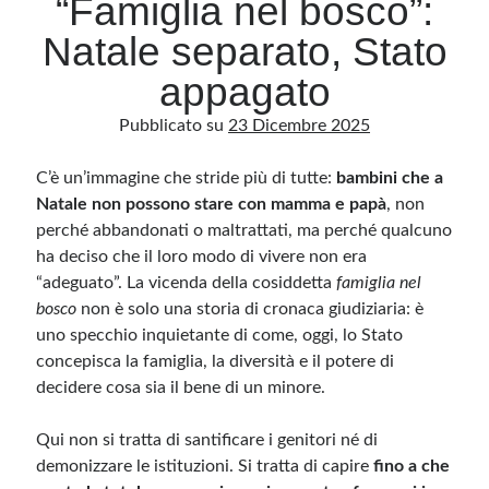
“Famiglia nel bosco”:
Natale separato, Stato
Archivio
appagato
Archivi
Pubblicato su
23 Dicembre 2025
C’è un’immagine che stride più di tutte:
Categorie
bambini che a
Natale non possono stare con mamma e papà
, non
Categorie
perché abbandonati o maltrattati, ma perché qualcuno
ha deciso che il loro modo di vivere non era
“adeguato”. La vicenda della cosiddetta
famiglia nel
bosco
non è solo una storia di cronaca giudiziaria: è
Questo blog non rappresenta una testata giornalistica, in quanto viene aggiornato
senza alcuna periodicità. Non può pertanto considerarsi un prodotto editoriale ai
uno specchio inquietante di come, oggi, lo Stato
sensi della legge n· 62 del 7.03.2001. L’autore non è responsabile di quanto
pubblicato dai lettori nei commenti ai vari post. Saranno comunque cancellati quelli
concepisca la famiglia, la diversità e il potere di
ritenuti offensivi o lesivi dell’immagine o dell’onorabilità di terzi, di genere spam,
decidere cosa sia il bene di un minore.
razzisti o che contengano dati personali non conformi al rispetto delle norme sulla
privacy. Alcune immagini inserite in questo blog sono tratte da Internet e, pertanto,
considerate di pubblico dominio. Qualora la loro pubblicazione violasse eventuali
diritti d’autore, vi invito a comunicarlo via e-mail a info[at]dinovalle.it e saranno
Qui non si tratta di santificare i genitori né di
immediatamente rimosse. L’autore del blog non è responsabile dei siti collegati
tramite link né del loro contenuto, che può essere soggetto a variazioni nel tempo.
demonizzare le istituzioni. Si tratta di capire
fino a che