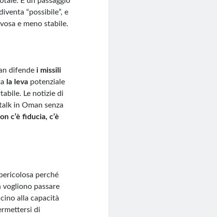
totale. È un passaggio
iventa “possibile”, e
rvosa e meno stabile.
ran difende
i missili
ta
la leva
potenziale
abile. Le notizie di
, talk in Oman senza
on c’è fiducia, c’è
 pericolosa perché
n vogliono passare
icino alla capacità
ermettersi di