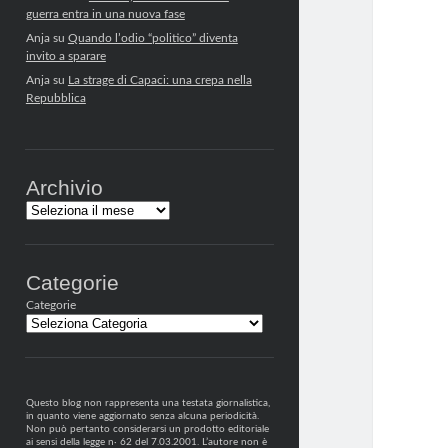
guerra entra in una nuova fase
Anja
su
Quando l’odio “politico” diventa
invito a sparare
Anja
su
La strage di Capaci: una crepa nella
Repubblica
Archivio
Archivi
Categorie
Categorie
Questo blog non rappresenta una testata giornalistica,
in quanto viene aggiornato senza alcuna periodicità.
Non può pertanto considerarsi un prodotto editoriale
ai sensi della legge n· 62 del 7.03.2001. L’autore non è