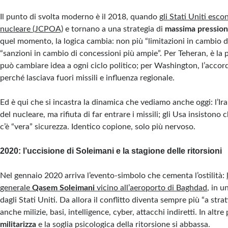
Il punto di svolta moderno è il 2018, quando g
li Stati Uniti esco
nucleare (JCPOA)
e tornano a una strategia di
massima pressio
quel momento, la logica cambia: non più “limitazioni in cambio di
“sanzioni in cambio di concessioni più ampie”. Per Teheran, è la
può cambiare idea a ogni ciclo politico; per Washington, l’accord
perché lasciava fuori missili e influenza regionale.
Ed è qui che si incastra la dinamica che vediamo anche oggi: l’Ira
del nucleare, ma rifiuta di far entrare i missili; gli Usa insistono 
c’è “vera” sicurezza. Identico copione, solo più nervoso.
2020: l’uccisione di Soleimani e la stagione delle ritorsioni
Nel gennaio 2020 arriva l’evento-simbolo che cementa l’ostilità:
generale
Qasem Soleimani
vicino all’aeroporto di Baghdad
, in 
dagli Stati Uniti. Da allora il conflitto diventa sempre più “a stra
anche milizie, basi, intelligence, cyber, attacchi indiretti. In altre
militarizza
e la soglia psicologica della ritorsione si abbassa.