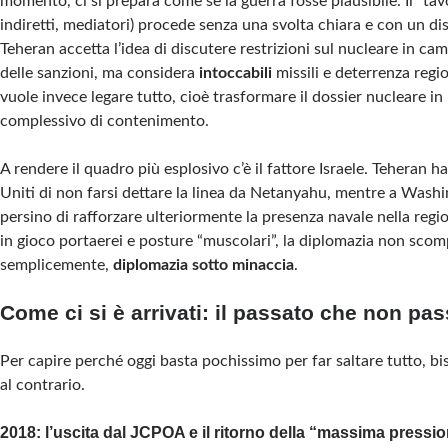
momento, ci si prepara come se la guerra fosse plausibile. Il “ta
indiretti, mediatori) procede senza una svolta chiara e con un d
Teheran accetta l’idea di discutere restrizioni sul nucleare in ca
delle sanzioni, ma considera
intoccabili
missili e deterrenza reg
vuole invece legare tutto, cioè trasformare il dossier nucleare i
complessivo di contenimento.
A rendere il quadro più esplosivo c’è il fattore Israele. Teheran ha
Uniti di non farsi dettare la linea da Netanyahu, mentre a Washi
persino di rafforzare ulteriormente la presenza navale nella re
in gioco portaerei e posture “muscolari”, la diplomazia non scom
semplicemente,
diplomazia sotto minaccia
.
Come ci si è arrivati: il passato che non pa
Per capire perché oggi basta pochissimo per far saltare tutto, bi
al contrario.
2018: l’uscita dal JCPOA e il ritorno della “massima pressi