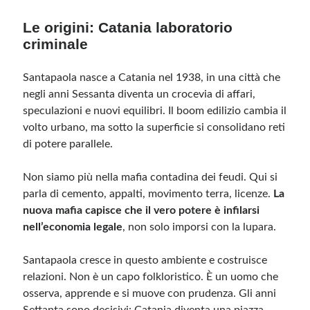
Le origini: Catania laboratorio
Meta
criminale
Accedi
Feed dei contenuti
Santapaola nasce a Catania nel 1938, in una città che
Feed dei commenti
negli anni Sessanta diventa un crocevia di affari,
WordPress.org
speculazioni e nuovi equilibri. Il boom edilizio cambia il
volto urbano, ma sotto la superficie si consolidano reti
di potere parallele.
Non siamo più nella mafia contadina dei feudi. Qui si
parla di cemento, appalti, movimento terra, licenze.
La
nuova mafia capisce che il vero potere è infilarsi
nell’economia legale
, non solo imporsi con la lupara.
Santapaola cresce in questo ambiente e costruisce
relazioni. Non è un capo folkloristico. È un uomo che
osserva, apprende e si muove con prudenza. Gli anni