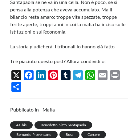
Santapaola se ne va in una cella. Non è poco, se si
pensa alla potenza che aveva accumulato. Ma il
bilancio resta amaro: troppe vite spezzate, troppe
ferite aperte, troppi anni in cui la mafia ha inciso sulle
istituzioni e sull’economia.
La storia giudicherà. I tribunali lo hanno già fatto
Ti è piaciuto questo post? Allora condividilo!
X
Fa
Li
Pi
T
Te
W
E
Pr
ce
n
nt
u
le
h
m
in
S
b
ke
er
m
gr
at
ail
t
h
o
dI
es
bl
a
s
ar
Pubblicato in
Mafia
o
n
t
r
m
A
e
k
p
41-bis
Benedetto Nitto Santapaola
p
Bernardo Provenzano
Boss
Carcere