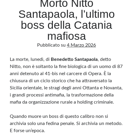
Morto Nitto
Santapaola, l’ultimo
Archivio
boss della Catania
Archivi
mafiosa
Pubblicato su
4 Marzo 2026
Categorie
Categorie
La morte, lunedì, di
Benedetto Santapaola
, detto
Nitto, non è soltanto la fine biologica di un uomo di 87
anni detenuto al 41-bis nel carcere di Opera. È la
chiusura di un ciclo storico che ha attraversato la
Questo blog non rappresenta una testata giornalistica, in quanto viene aggiornato
Sicilia orientale, le stragi degli anni Ottanta e Novanta,
senza alcuna periodicità. Non può pertanto considerarsi un prodotto editoriale ai
sensi della legge n· 62 del 7.03.2001. L’autore non è responsabile di quanto
i grandi processi antimafia, la trasformazione della
pubblicato dai lettori nei commenti ai vari post. Saranno comunque cancellati quelli
ritenuti offensivi o lesivi dell’immagine o dell’onorabilità di terzi, di genere spam,
mafia da organizzazione rurale a holding criminale.
razzisti o che contengano dati personali non conformi al rispetto delle norme sulla
privacy. Alcune immagini inserite in questo blog sono tratte da Internet e, pertanto,
considerate di pubblico dominio. Qualora la loro pubblicazione violasse eventuali
Quando muore un boss di questo calibro non si
diritti d’autore, vi invito a comunicarlo via e-mail a info[at]dinovalle.it e saranno
immediatamente rimosse. L’autore del blog non è responsabile dei siti collegati
archivia solo una fedina penale. Si archivia un metodo.
tramite link né del loro contenuto, che può essere soggetto a variazioni nel tempo.
E forse un’epoca.