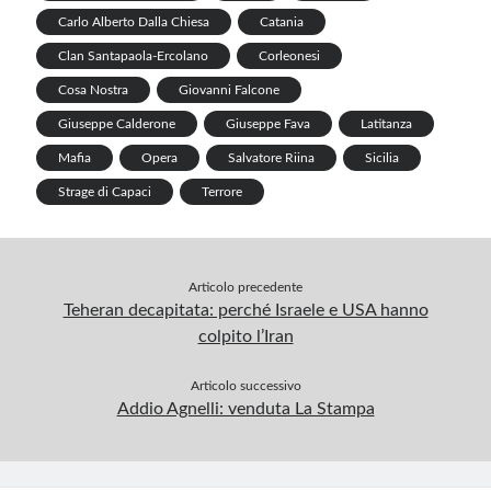
Carlo Alberto Dalla Chiesa
Catania
Clan Santapaola-Ercolano
Corleonesi
Cosa Nostra
Giovanni Falcone
Giuseppe Calderone
Giuseppe Fava
Latitanza
Mafia
Opera
Salvatore Riina
Sicilia
Strage di Capaci
Terrore
Articolo precedente
Teheran decapitata: perché Israele e USA hanno
colpito l’Iran
Articolo successivo
Addio Agnelli: venduta La Stampa