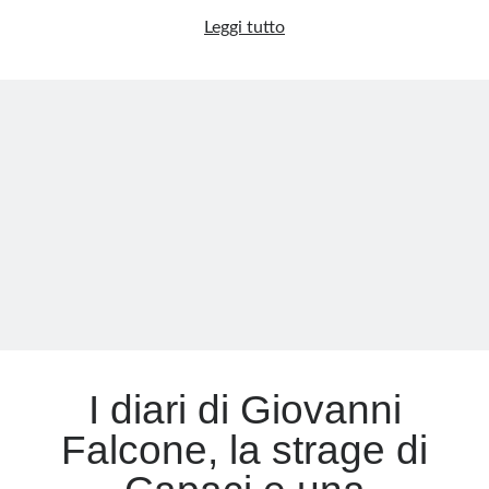
Le
Leggi tutto
toghe
si
alzano
in
piedi…
per
uscire
di
scena
I diari di Giovanni
Falcone, la strage di