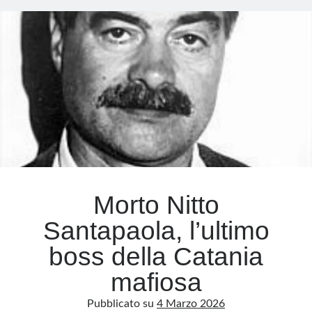
che
torna
Meta
a
Accedi
vivere
Feed dei contenuti
Feed dei commenti
WordPress.org
Morto Nitto
Santapaola, l’ultimo
boss della Catania
mafiosa
Pubblicato su
4 Marzo 2026