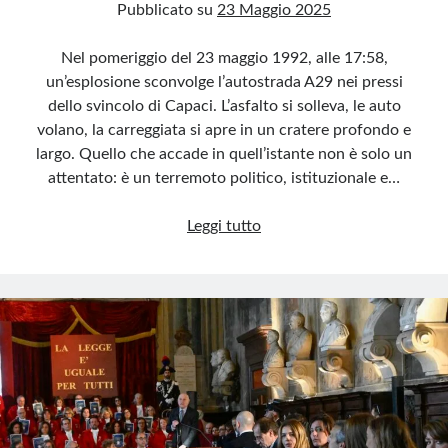
Pubblicato su
23 Maggio 2025
Nel pomeriggio del 23 maggio 1992, alle 17:58,
un’esplosione sconvolge l’autostrada A29 nei pressi
dello svincolo di Capaci. L’asfalto si solleva, le auto
volano, la carreggiata si apre in un cratere profondo e
largo. Quello che accade in quell’istante non è solo un
attentato: è un terremoto politico, istituzionale e…
La
Leggi tutto
strage
di
Capaci:
una
crepa
nella
Repubblica