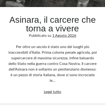
Archivio
Asinara, il carcere che
Archivi
torna a vivere
Pubblicato su
1 Agosto 2026
Categorie
Categorie
Per oltre un secolo è stato uno dei luoghi più
inaccessibili d’Italia. Prima colonia penale agricola, poi
supercarcere di massima sicurezza, infine baluardo
dello Stato nella guerra contro Cosa Nostra. Il carcere
Questo blog non rappresenta una testata giornalistica, in quanto viene aggiornato
dell’Asinara non è soltanto un penitenziario dismesso:
senza alcuna periodicità. Non può pertanto considerarsi un prodotto editoriale ai
sensi della legge n· 62 del 7.03.2001. L’autore non è responsabile di quanto
è un pezzo di storia italiana, dove si sono incrociate
pubblicato dai lettori nei commenti ai vari post. Saranno comunque cancellati quelli
ritenuti offensivi o lesivi dell’immagine o dell’onorabilità di terzi, di genere spam,
le…
razzisti o che contengano dati personali non conformi al rispetto delle norme sulla
privacy. Alcune immagini inserite in questo blog sono tratte da Internet e, pertanto,
considerate di pubblico dominio. Qualora la loro pubblicazione violasse eventuali
Asinara,
Leggi tutto
diritti d’autore, vi invito a comunicarlo via e-mail a info[at]dinovalle.it e saranno
immediatamente rimosse. L’autore del blog non è responsabile dei siti collegati
il
tramite link né del loro contenuto, che può essere soggetto a variazioni nel tempo.
carcere