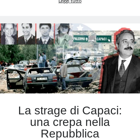
Via
Leggi tutto
D’Amelio:
l’ennesima
caduta
di
stile
di
Elly
Schlein
La strage di Capaci:
una crepa nella
Repubblica