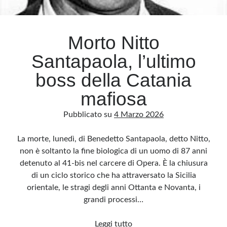
Archivio
Morto Nitto
Archivi
Santapaola, l’ultimo
boss della Catania
Categorie
mafiosa
Categorie
Pubblicato su
4 Marzo 2026
La morte, lunedì, di Benedetto Santapaola, detto Nitto,
Questo blog non rappresenta una testata giornalistica, in quanto viene aggiornato
non è soltanto la fine biologica di un uomo di 87 anni
senza alcuna periodicità. Non può pertanto considerarsi un prodotto editoriale ai
sensi della legge n· 62 del 7.03.2001. L’autore non è responsabile di quanto
detenuto al 41-bis nel carcere di Opera. È la chiusura
pubblicato dai lettori nei commenti ai vari post. Saranno comunque cancellati quelli
ritenuti offensivi o lesivi dell’immagine o dell’onorabilità di terzi, di genere spam,
di un ciclo storico che ha attraversato la Sicilia
razzisti o che contengano dati personali non conformi al rispetto delle norme sulla
privacy. Alcune immagini inserite in questo blog sono tratte da Internet e, pertanto,
orientale, le stragi degli anni Ottanta e Novanta, i
considerate di pubblico dominio. Qualora la loro pubblicazione violasse eventuali
diritti d’autore, vi invito a comunicarlo via e-mail a info[at]dinovalle.it e saranno
grandi processi…
immediatamente rimosse. L’autore del blog non è responsabile dei siti collegati
tramite link né del loro contenuto, che può essere soggetto a variazioni nel tempo.
Morto
Leggi tutto