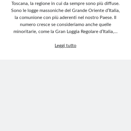
Toscana, la regione in cui da sempre sono più diffuse.
Sono le logge massoniche del Grande Oriente d’Italia,
la comunione con più aderenti nel nostro Paese. Il
numero cresce se consideriamo anche quelle
minoritarie, come la Gran Loggia Regolare d’Italia,…
Massoneria,
Leggi tutto
un’aura
di
mistero
che
attrae
tra
P2
e
mafia