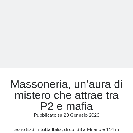
Pd,
il
dito
e
la
luna
Massoneria, un’aura di
mistero che attrae tra
P2 e mafia
Pubblicato su
23 Gennaio 2023
Sono 873 in tutta Italia, di cui 38 a Milano e 114 in