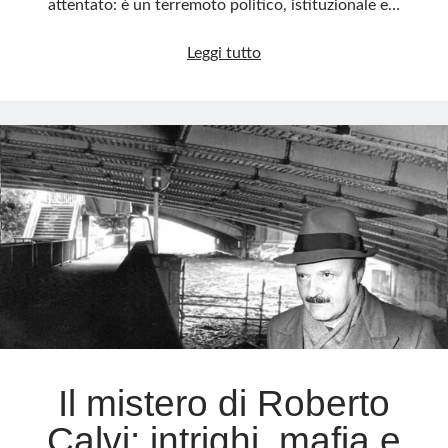
attentato: è un terremoto politico, istituzionale e…
La
Leggi tutto
strage
di
Capaci:
una
crepa
nella
Repubblica
Il mistero di Roberto
Calvi: intrighi, mafia e