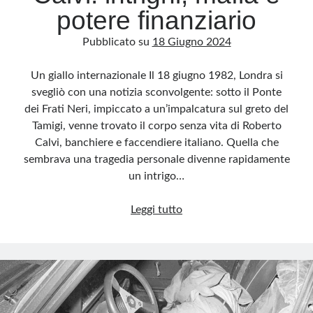
potere finanziario
Pubblicato su
18 Giugno 2024
Un giallo internazionale Il 18 giugno 1982, Londra si
svegliò con una notizia sconvolgente: sotto il Ponte
dei Frati Neri, impiccato a un’impalcatura sul greto del
Tamigi, venne trovato il corpo senza vita di Roberto
Calvi, banchiere e faccendiere italiano. Quella che
sembrava una tragedia personale divenne rapidamente
un intrigo…
Il
Leggi tutto
mistero
di
Roberto
Calvi:
intrighi,
mafia