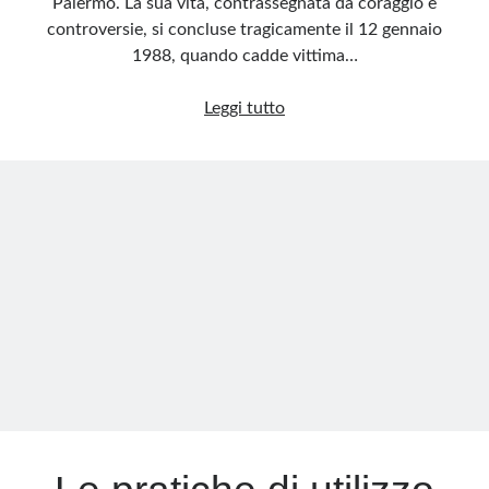
Palermo. La sua vita, contrassegnata da coraggio e
controversie, si concluse tragicamente il 12 gennaio
1988, quando cadde vittima…
Giuseppe
Leggi tutto
Insalaco:
luci
e
ombre
nella
Palermo
degli
Anni
’80