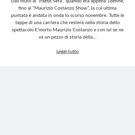
Dall’inizio al “Paese Sera”, quando era appena 18enne,
fino al “Maurizio Costanzo Show”, la cui ultima
puntata è andata in onda lo scorso novembre. Tutte le
tappe di una carriera che resterà nella storia dello
spettacolo E’morto Maurizio Costanzo e con lui se ne
va un pezzo di storia della…
Addio
Leggi tutto
a
Maurizio
Costanzo,
icona
della
tv
e
giornalista
scomodo
per
la