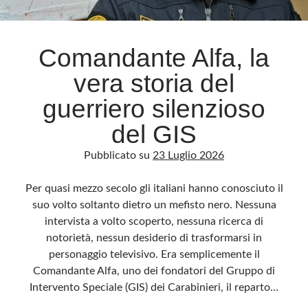
Archivio
Comandante Alfa, la
Archivi
vera storia del
guerriero silenzioso
Categorie
del GIS
Categorie
Pubblicato su
23 Luglio 2026
Per quasi mezzo secolo gli italiani hanno conosciuto il
Questo blog non rappresenta una testata giornalistica, in quanto viene aggiornato
suo volto soltanto dietro un mefisto nero. Nessuna
senza alcuna periodicità. Non può pertanto considerarsi un prodotto editoriale ai
sensi della legge n· 62 del 7.03.2001. L’autore non è responsabile di quanto
intervista a volto scoperto, nessuna ricerca di
pubblicato dai lettori nei commenti ai vari post. Saranno comunque cancellati quelli
ritenuti offensivi o lesivi dell’immagine o dell’onorabilità di terzi, di genere spam,
notorietà, nessun desiderio di trasformarsi in
razzisti o che contengano dati personali non conformi al rispetto delle norme sulla
privacy. Alcune immagini inserite in questo blog sono tratte da Internet e, pertanto,
personaggio televisivo. Era semplicemente il
considerate di pubblico dominio. Qualora la loro pubblicazione violasse eventuali
diritti d’autore, vi invito a comunicarlo via e-mail a info[at]dinovalle.it e saranno
Comandante Alfa, uno dei fondatori del Gruppo di
immediatamente rimosse. L’autore del blog non è responsabile dei siti collegati
Intervento Speciale (GIS) dei Carabinieri, il reparto…
tramite link né del loro contenuto, che può essere soggetto a variazioni nel tempo.