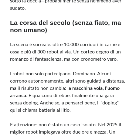
sotto la doccia—probabilmente senza nemmeno aver
sudato.
Meta
La corsa del secolo (senza fiato, ma
Accedi
non umano)
Feed dei contenuti
Feed dei commenti
La scena è surreale: oltre 10.000 corridori in carne e
WordPress.org
ossa e più di 300 robot al via. Un corteo degno di un
romanzo di fantascienza, ma con cronometro vero.
I robot non solo partecipano. Dominano. Alcuni
corrono autonomamente, altri sono guidati a distanza,
ma il risultato non cambia:
la macchina vola, l’uomo
arranca
. E qualcuno direbbe: finalmente una gara
senza doping. Anche se, a pensarci bene, il “doping”
qui si chiama batteria al litio.
E attenzione: non è stato un caso isolato. Nel 2025 il
miglior robot impiegava oltre due ore e mezza. Un