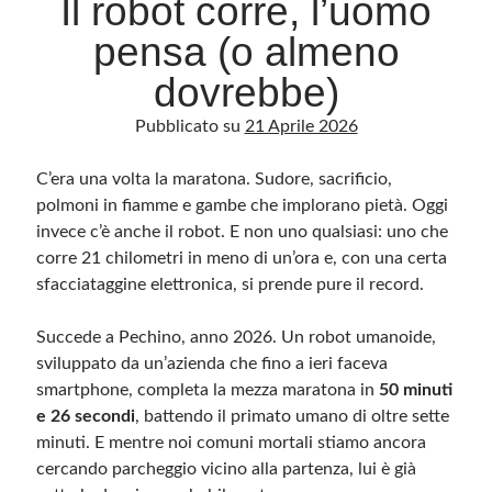
Il robot corre, l’uomo
pensa (o almeno
Archivio
dovrebbe)
Archivi
Pubblicato su
21 Aprile 2026
C’era una volta la maratona. Sudore, sacrificio,
Categorie
polmoni in fiamme e gambe che implorano pietà. Oggi
Categorie
invece c’è anche il robot. E non uno qualsiasi: uno che
corre 21 chilometri in meno di un’ora e, con una certa
sfacciataggine elettronica, si prende pure il record.
Questo blog non rappresenta una testata giornalistica, in quanto viene aggiornato
senza alcuna periodicità. Non può pertanto considerarsi un prodotto editoriale ai
Succede a Pechino, anno 2026. Un robot umanoide,
sensi della legge n· 62 del 7.03.2001. L’autore non è responsabile di quanto
pubblicato dai lettori nei commenti ai vari post. Saranno comunque cancellati quelli
sviluppato da un’azienda che fino a ieri faceva
ritenuti offensivi o lesivi dell’immagine o dell’onorabilità di terzi, di genere spam,
smartphone, completa la mezza maratona in
razzisti o che contengano dati personali non conformi al rispetto delle norme sulla
50 minuti
privacy. Alcune immagini inserite in questo blog sono tratte da Internet e, pertanto,
e 26 secondi
, battendo il primato umano di oltre sette
considerate di pubblico dominio. Qualora la loro pubblicazione violasse eventuali
diritti d’autore, vi invito a comunicarlo via e-mail a info[at]dinovalle.it e saranno
minuti. E mentre noi comuni mortali stiamo ancora
immediatamente rimosse. L’autore del blog non è responsabile dei siti collegati
tramite link né del loro contenuto, che può essere soggetto a variazioni nel tempo.
cercando parcheggio vicino alla partenza, lui è già