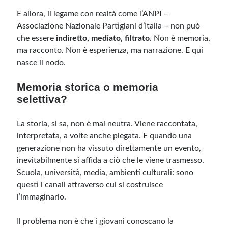
E allora, il legame con realtà come l’ANPI –
Associazione Nazionale Partigiani d’Italia – non può
Meta
che essere
indiretto, mediato, filtrato
. Non è memoria,
Accedi
ma racconto. Non è esperienza, ma narrazione. E qui
Feed dei contenuti
nasce il nodo.
Feed dei commenti
WordPress.org
Memoria storica o memoria
selettiva?
La storia, si sa, non è mai neutra. Viene raccontata,
interpretata, a volte anche piegata. E quando una
generazione non ha vissuto direttamente un evento,
inevitabilmente si affida a ciò che le viene trasmesso.
Scuola, università, media, ambienti culturali: sono
questi i canali attraverso cui si costruisce
l’immaginario.
Il problema non è che i giovani conoscano la