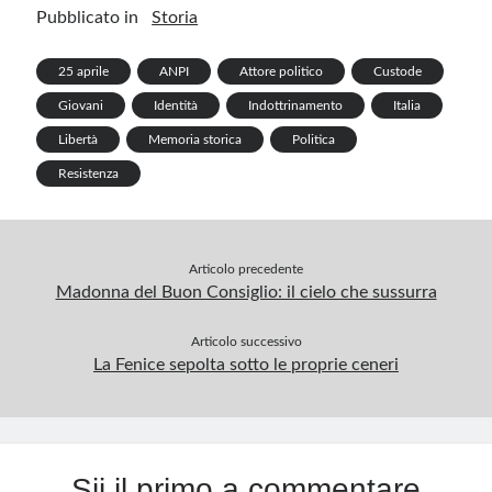
ar
Pubblicato in
Storia
o
n
t
r
m
A
e
k
p
25 aprile
ANPI
Attore politico
Custode
p
Giovani
Identità
Indottrinamento
Italia
Libertà
Memoria storica
Politica
Resistenza
Articolo precedente
Madonna del Buon Consiglio: il cielo che sussurra
Articolo successivo
La Fenice sepolta sotto le proprie ceneri
Sii il primo a commentare