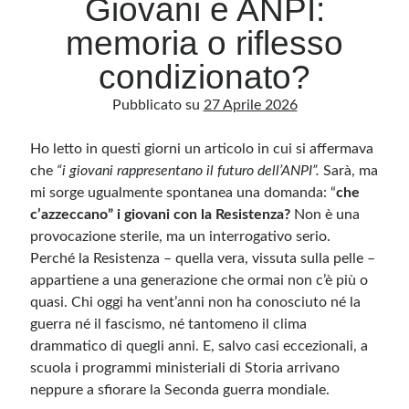
Giovani e ANPI:
memoria o riflesso
Archivio
condizionato?
Archivi
Pubblicato su
27 Aprile 2026
Ho letto in questi giorni un articolo in cui si affermava
Categorie
che
“i giovani rappresentano il futuro dell’ANPI”.
Sarà, ma
Categorie
mi sorge ugualmente spontanea una domanda: “
che
c’azzeccano” i giovani con la Resistenza?
Non è una
provocazione sterile, ma un interrogativo serio.
Perché la Resistenza – quella vera, vissuta sulla pelle –
Questo blog non rappresenta una testata giornalistica, in quanto viene aggiornato
senza alcuna periodicità. Non può pertanto considerarsi un prodotto editoriale ai
appartiene a una generazione che ormai non c’è più o
sensi della legge n· 62 del 7.03.2001. L’autore non è responsabile di quanto
pubblicato dai lettori nei commenti ai vari post. Saranno comunque cancellati quelli
quasi. Chi oggi ha vent’anni non ha conosciuto né la
ritenuti offensivi o lesivi dell’immagine o dell’onorabilità di terzi, di genere spam,
guerra né il fascismo, né tantomeno il clima
razzisti o che contengano dati personali non conformi al rispetto delle norme sulla
privacy. Alcune immagini inserite in questo blog sono tratte da Internet e, pertanto,
drammatico di quegli anni. E, salvo casi eccezionali, a
considerate di pubblico dominio. Qualora la loro pubblicazione violasse eventuali
diritti d’autore, vi invito a comunicarlo via e-mail a info[at]dinovalle.it e saranno
scuola i programmi ministeriali di Storia arrivano
immediatamente rimosse. L’autore del blog non è responsabile dei siti collegati
tramite link né del loro contenuto, che può essere soggetto a variazioni nel tempo.
neppure a sfiorare la Seconda guerra mondiale.