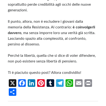
soprattutto perde credibilità agli occhi delle nuove
generazioni.
Il punto, allora, non è escludere i giovani dalla
memoria della Resistenza. Al contrario:
è coinvolgerli
davvero
, ma senza imporre loro una verità già scritta.
Lasciando spazio alla complessità, al confronto,
persino al dissenso.
Perché la libertà, quella che si dice di voler difendere,
non può esistere senza libertà di pensiero.
Ti è piaciuto questo post? Allora condividilo!
X
Fa
Li
Pi
T
Te
W
E
Pr
ce
n
nt
u
le
h
m
in
S
b
ke
er
m
gr
at
ail
t
h
o
dI
es
bl
a
s