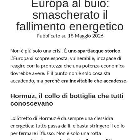
Europa al buio:
smascherato il
Archivio
fallimento energetico
Archivi
Pubblicato su
18 Maggio 2026
Non è più solo una crisi. È
Categorie
uno spartiacque storico
.
L’Europa si scopre esposta, vulnerabile, incapace di
Categorie
reagire con la prontezza che una potenza economica
dovrebbe avere. E il punto non è solo cosa sta
accadendo, ma
perché era inevitabile che accadesse
.
Questo blog non rappresenta una testata giornalistica, in quanto viene aggiornato
Hormuz, il collo di bottiglia che tutti
senza alcuna periodicità. Non può pertanto considerarsi un prodotto editoriale ai
sensi della legge n· 62 del 7.03.2001. L’autore non è responsabile di quanto
conoscevano
pubblicato dai lettori nei commenti ai vari post. Saranno comunque cancellati quelli
ritenuti offensivi o lesivi dell’immagine o dell’onorabilità di terzi, di genere spam,
razzisti o che contengano dati personali non conformi al rispetto delle norme sulla
privacy. Alcune immagini inserite in questo blog sono tratte da Internet e, pertanto,
Lo Stretto di Hormuz è da sempre una clessidra
considerate di pubblico dominio. Qualora la loro pubblicazione violasse eventuali
diritti d’autore, vi invito a comunicarlo via e-mail a info[at]dinovalle.it e saranno
energetica: tutto passa da lì, e basta stringere il collo
immediatamente rimosse. L’autore del blog non è responsabile dei siti collegati
tramite link né del loro contenuto, che può essere soggetto a variazioni nel tempo.
per fermare il flusso. Non è solo una rotta