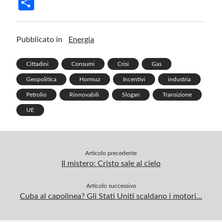
S
b
ke
er
m
gr
at
ail
t
h
o
dI
es
bl
a
s
ar
Pubblicato in
Energia
o
n
t
r
m
A
e
k
p
Cittadini
Consumi
Crisi
Gas
p
Geopolitica
Hormuz
Incentivi
industria
Petrolio
Rinnovabili
Slogan
Transizione
UE
Articolo precedente
Il mistero: Cristo sale al cielo
Articolo successivo
Cuba al capolinea? Gli Stati Uniti scaldano i motori…