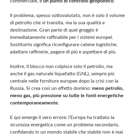
commerciale, è
un punto di controllo geopolitico
.
Il problema, spesso sottovalutato, non è solo il volume
Meta
di petrolio che vi transita, ma la sua qualità e
Accedi
destinazione. Gran parte di quel greggio è
Feed dei contenuti
immediatamente raffinabile per i sistemi europei.
Feed dei commenti
Sostituirlo significa riconfigurare catene logistiche,
WordPress.org
adattare raffinerie, pagare di più e aspettare di più.
Inoltre, il blocco non colpisce solo il petrolio, ma
anche il gas naturale liquefatto (GNL), sempre più
centrale nelle forniture europee dopo la crisi con la
Russia. Si crea così un effetto domino:
meno petrolio,
meno gas, più pressione su tutte le fonti energetiche
contemporaneamente
.
E qui emerge il vero errore: l’Europa ha trattato la
sicurezza energetica come un problema secondario,
confidando in un mondo stabile che stabile non è mai