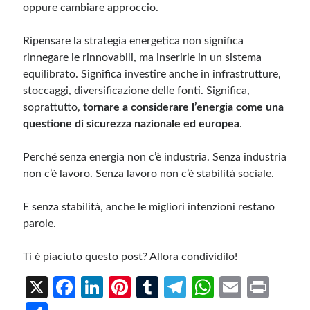
oppure cambiare approccio.
Ripensare la strategia energetica non significa
rinnegare le rinnovabili, ma inserirle in un sistema
equilibrato. Significa investire anche in infrastrutture,
stoccaggi, diversificazione delle fonti. Significa,
soprattutto,
tornare a considerare l’energia come una
questione di sicurezza nazionale ed europea
.
Perché senza energia non c’è industria. Senza industria
non c’è lavoro. Senza lavoro non c’è stabilità sociale.
E senza stabilità, anche le migliori intenzioni restano
parole.
Ti è piaciuto questo post? Allora condividilo!
X
Fa
Li
Pi
T
Te
W
E
Pr
ce
n
nt
u
le
h
m
in