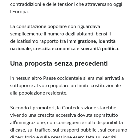
contraddizioni e delle tensioni che attraversano oggi
l’Europa.
Meta
La consultazione popolare non riguardava
Accedi
semplicemente il numero degli abitanti, bensì il
Feed dei contenuti
delicatissimo rapporto tra
immigrazione, identità
Feed dei commenti
nazionale, crescita economica e sovranità politica
.
WordPress.org
Una proposta senza precedenti
In nessun altro Paese occidentale si era mai arrivati a
sottoporre al voto popolare un limite costituzionale
alla popolazione residente.
Secondo i promotori, la Confederazione starebbe
vivendo una crescita eccessiva dovuta soprattutto
all’immigrazione, con conseguenze sulla disponibilità
di case, sul traffico, sui trasporti pubblici, sul consumo
di territorio e sulla pressione esercitata sui servizi.