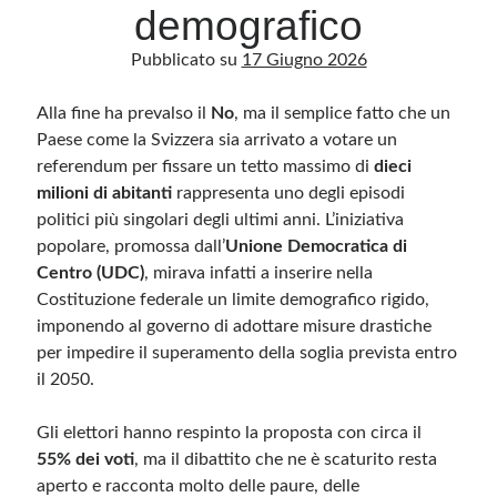
demografico
Pubblicato su
17 Giugno 2026
Archivio
Archivi
Alla fine ha prevalso il
No
, ma il semplice fatto che un
Paese come la Svizzera sia arrivato a votare un
referendum per fissare un tetto massimo di
dieci
Categorie
milioni di abitanti
rappresenta uno degli episodi
Categorie
politici più singolari degli ultimi anni. L’iniziativa
popolare, promossa dall’
Unione Democratica di
Centro (UDC)
, mirava infatti a inserire nella
Costituzione federale un limite demografico rigido,
Questo blog non rappresenta una testata giornalistica, in quanto viene aggiornato
imponendo al governo di adottare misure drastiche
senza alcuna periodicità. Non può pertanto considerarsi un prodotto editoriale ai
sensi della legge n· 62 del 7.03.2001. L’autore non è responsabile di quanto
per impedire il superamento della soglia prevista entro
pubblicato dai lettori nei commenti ai vari post. Saranno comunque cancellati quelli
il 2050.
ritenuti offensivi o lesivi dell’immagine o dell’onorabilità di terzi, di genere spam,
razzisti o che contengano dati personali non conformi al rispetto delle norme sulla
privacy. Alcune immagini inserite in questo blog sono tratte da Internet e, pertanto,
considerate di pubblico dominio. Qualora la loro pubblicazione violasse eventuali
Gli elettori hanno respinto la proposta con circa il
diritti d’autore, vi invito a comunicarlo via e-mail a info[at]dinovalle.it e saranno
immediatamente rimosse. L’autore del blog non è responsabile dei siti collegati
55% dei voti
, ma il dibattito che ne è scaturito resta
tramite link né del loro contenuto, che può essere soggetto a variazioni nel tempo.
aperto e racconta molto delle paure, delle