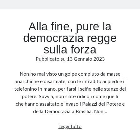
Archivio
Alla fine, pure la
Archivi
democrazia regge
sulla forza
Categorie
Pubblicato su
13 Gennaio 2023
Categorie
Non ho mai visto un golpe compiuto da masse
anarchiche e disarmate, con le infradito ai piedi e il
telefonino in mano, per farsi i selfie nelle stanze del
Questo blog non rappresenta una testata giornalistica, in quanto viene aggiornato
senza alcuna periodicità. Non può pertanto considerarsi un prodotto editoriale ai
potere. Suvvia, non siate ridicoli come quelli
sensi della legge n· 62 del 7.03.2001. L’autore non è responsabile di quanto
pubblicato dai lettori nei commenti ai vari post. Saranno comunque cancellati quelli
che hanno assaltato e invaso i Palazzi del Potere e
ritenuti offensivi o lesivi dell’immagine o dell’onorabilità di terzi, di genere spam,
razzisti o che contengano dati personali non conformi al rispetto delle norme sulla
della Democrazia a Brasilia. Non…
privacy. Alcune immagini inserite in questo blog sono tratte da Internet e, pertanto,
considerate di pubblico dominio. Qualora la loro pubblicazione violasse eventuali
diritti d’autore, vi invito a comunicarlo via e-mail a info[at]dinovalle.it e saranno
Alla
Leggi tutto
immediatamente rimosse. L’autore del blog non è responsabile dei siti collegati
tramite link né del loro contenuto, che può essere soggetto a variazioni nel tempo.
fine,