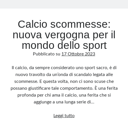
Archivio
Calcio scommesse:
Archivi
nuova vergogna per il
mondo dello sport
Categorie
Pubblicato su
17 Ottobre 2023
Categorie
Il calcio, da sempre considerato uno sport sacro, è di
nuovo travolto da un’onda di scandalo legata alle
scommesse. E questa volta, non ci sono scuse che
Questo blog non rappresenta una testata giornalistica, in quanto viene aggiornato
senza alcuna periodicità. Non può pertanto considerarsi un prodotto editoriale ai
possano giustificare tale comportamento. È una ferita
sensi della legge n· 62 del 7.03.2001. L’autore non è responsabile di quanto
pubblicato dai lettori nei commenti ai vari post. Saranno comunque cancellati quelli
profonda per chi ama il calcio, una ferita che si
ritenuti offensivi o lesivi dell’immagine o dell’onorabilità di terzi, di genere spam,
razzisti o che contengano dati personali non conformi al rispetto delle norme sulla
aggiunge a una lunga serie di…
privacy. Alcune immagini inserite in questo blog sono tratte da Internet e, pertanto,
considerate di pubblico dominio. Qualora la loro pubblicazione violasse eventuali
diritti d’autore, vi invito a comunicarlo via e-mail a info[at]dinovalle.it e saranno
Calcio
Leggi tutto
immediatamente rimosse. L’autore del blog non è responsabile dei siti collegati
tramite link né del loro contenuto, che può essere soggetto a variazioni nel tempo.
scommesse: