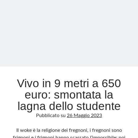
e
quello
Meta
dell’anima
Accedi
Feed dei contenuti
Feed dei commenti
WordPress.org
Vivo in 9 metri a 650
euro: smontata la
lagna dello studente
Pubblicato su
26 Maggio 2023
Il woke è la religione dei fregnoni, i fregnoni sono
frignoni e i frignoni hanno scassato l’impossibile: poi