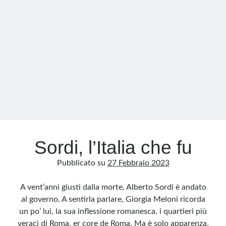
spenta
ma
circola
il
suo
veleno
Sordi, l’Italia che fu
Pubblicato su
27 Febbraio 2023
A vent’anni giusti dalla morte, Alberto Sordi è andato
al governo. A sentirla parlare, Giorgia Meloni ricorda
un po’ lui, la sua inflessione romanesca, i quartieri più
veraci di Roma, er core de Roma. Ma è solo apparenza.