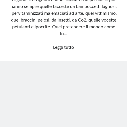
hanno sempre quelle faccette da bamboccetti lagnosi,
ipervitaminizzati ma emaciati ad arte, quel vittimismo,
quei braccini pelosi, da insetti, da Co2, quelle vocette
petulanti e ipocrite. Quel pretendere il mondo come
lo…
Vivo
Leggi tutto
in
9
metri
a
650
euro:
smontata
la
lagna
dello
studente