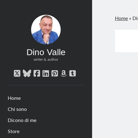
Home
»
Di
Dino Valle
writer & author
twitter
bluesky
facebook
linkedin
pinterest
amazon
tumblr
Home
Chi sono
Dicono di me
Store