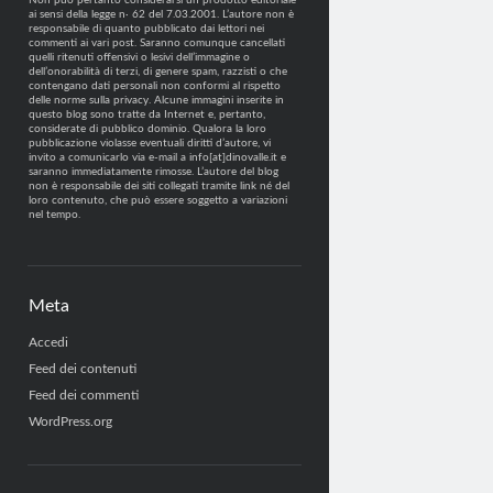
Non può pertanto considerarsi un prodotto editoriale
ai sensi della legge n· 62 del 7.03.2001. L’autore non è
responsabile di quanto pubblicato dai lettori nei
commenti ai vari post. Saranno comunque cancellati
quelli ritenuti offensivi o lesivi dell’immagine o
dell’onorabilità di terzi, di genere spam, razzisti o che
contengano dati personali non conformi al rispetto
delle norme sulla privacy. Alcune immagini inserite in
questo blog sono tratte da Internet e, pertanto,
considerate di pubblico dominio. Qualora la loro
pubblicazione violasse eventuali diritti d’autore, vi
invito a comunicarlo via e-mail a info[at]dinovalle.it e
saranno immediatamente rimosse. L’autore del blog
non è responsabile dei siti collegati tramite link né del
loro contenuto, che può essere soggetto a variazioni
nel tempo.
Meta
Accedi
Feed dei contenuti
Feed dei commenti
WordPress.org