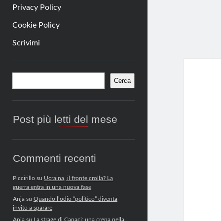
Privacy Policy
Cookie Policy
Scrivimi
Barra
Cerca
Cerca
laterale
Post più letti del mese
Commenti recenti
Piccirillo
su
Ucraina, il fronte crolla? La
guerra entra in una nuova fase
Anja
su
Quando l’odio “politico” diventa
invito a sparare
Anja
su
La strage di Capaci: una crepa nella