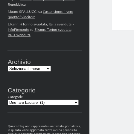
Repubblica
Mauro SPALLUCCI
su
L’astensione: il vero
“partito” vincitore
Elkann: #Torino svuotata, Italia svenduta –
InfoPiemonte
su
Elkann: Torino svuotata,
Italia svenduta
Archivio
Archivi
Categorie
Categorie
Questo blog non rappresenta una testata giornalistica,
in quanto viene aggiornato senza alcuna periodicità.