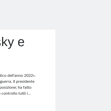
ky e
tico dell’anno 2022».
uerra. Il presidente
pposizione; ha fatto
controllo tutti i…