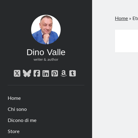
Home
»
Et
Dino Valle
writer & author
twitter
bluesky
facebook
linkedin
pinterest
amazon
tumblr
Home
Chi sono
Dicono di me
Store