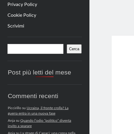
Privacy Policy
Cookie Policy
Scrivimi
Barra
Cerca
Cerca
laterale
Post più letti del mese
Commenti recenti
Piccirillo
su
Ucraina, il fronte crolla? La
guerra entra in una nuova fase
Anja
su
Quando l’odio “politico” diventa
invito a sparare
Anja
su
La strage di Capaci: una crepa nella