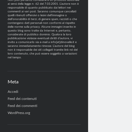
Non può pertanto considerarsi un prodotto editoriale
ai sensi della legge n· 62 del 7.03.2001. L’autore non è
responsabile di quanto pubblicato dai lettori nei
commenti ai vari post. Saranno comunque cancellati
quelli ritenuti offensivi o lesivi dell’immagine o
dell’onorabilità di terzi, di genere spam, razzisti o che
contengano dati personali non conformi al rispetto
delle norme sulla privacy. Alcune immagini inserite in
questo blog sono tratte da Internet e, pertanto,
considerate di pubblico dominio. Qualora la loro
pubblicazione violasse eventuali diritti d’autore, vi
invito a comunicarlo via e-mail a info[at]dinovalle.it e
saranno immediatamente rimosse. L’autore del blog
non è responsabile dei siti collegati tramite link né del
loro contenuto, che può essere soggetto a variazioni
nel tempo.
Meta
Accedi
Feed dei contenuti
Feed dei commenti
WordPress.org