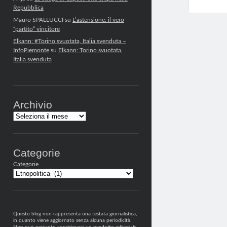
Repubblica
Mauro SPALLUCCI
su
L’astensione: il vero
“partito” vincitore
Elkann: #Torino svuotata, Italia svenduta –
InfoPiemonte
su
Elkann: Torino svuotata,
Italia svenduta
Archivio
Archivi
Categorie
Categorie
Questo blog non rappresenta una testata giornalistica,
in quanto viene aggiornato senza alcuna periodicità.